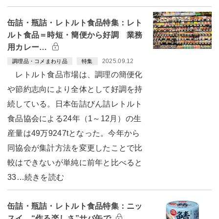
缶詰・瓶詰・レトルト食品特集：レト
ルト食品＝時短・簡便から好調 業務
用カレー…
2025.09.12
調理品・コメまわり品
特集
レトルト食品市場は、調理の簡便化
や節約志向により全体として好調を持
続している。日本缶詰びん詰レトルト
食品協会による24年（1～12月）の生
産量は49万9247tとなった。今年から
同協会が集計方法を変更したことで比
較はできないが単純に前年と比べると
33…続きを読む
缶詰・瓶詰・レトルト食品特集：ニッ
スイ “作る楽しさ”サバ缶で