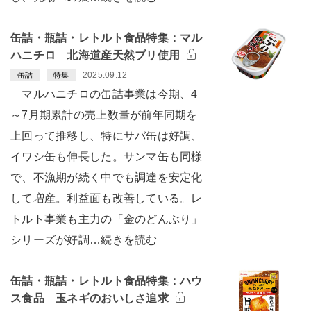
缶詰・瓶詰・レトルト食品特集：マル
ハニチロ 北海道産天然ブリ使用
2025.09.12
缶詰
特集
マルハニチロの缶詰事業は今期、4
～7月期累計の売上数量が前年同期を
上回って推移し、特にサバ缶は好調、
イワシ缶も伸長した。サンマ缶も同様
で、不漁期が続く中でも調達を安定化
して増産。利益面も改善している。レ
トルト事業も主力の「金のどんぶり」
シリーズが好調…続きを読む
缶詰・瓶詰・レトルト食品特集：ハウ
ス食品 玉ネギのおいしさ追求