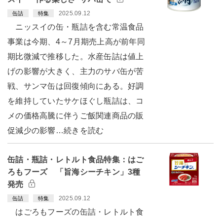
2025.09.12
缶詰
特集
ニッスイの缶・瓶詰を含む常温食品
事業は今期、4～7月期売上高が前年同
期比微減で推移した。水産缶詰は値上
げの影響が大きく、主力のサバ缶が苦
戦、サンマ缶は回復傾向にある。好調
を維持していたサケほぐし瓶詰は、コ
メの価格高騰に伴うご飯関連商品の販
促減少の影響…続きを読む
缶詰・瓶詰・レトルト食品特集：はご
ろもフーズ 「旨海シーチキン」3種
発売
2025.09.12
缶詰
特集
はごろもフーズの缶詰・レトルト食