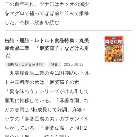
干の前年割れ。ツナ缶はカツオの減少
をマグロで補ってほぼ前年並みで推移
した。今秋…続きを読む
缶詰・瓶詰・レトルト食品特集：丸美
屋食品工業 「麻婆茄子」などけん引
2025.09.12
調理品・コメまわり品
特集
丸美屋食品工業の今12月期のレトル
ト中華料理の素は「麻婆茄子の素」
「贅を味わう」シリーズがけん引して
順調に推移している。「麻婆春雨」な
どの春雨は2桁成長して好調。麻婆ト
ップの「麻婆豆腐の素」のブランドを
生かしている。「麻婆豆腐」と同じ2