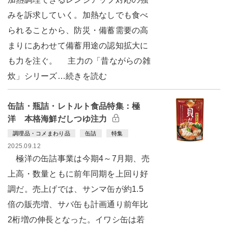
みを訴求していく。加熱なしでも食べ
られることから、防災・備蓄需要の高
まりにあわせて備蓄用途の認知拡大に
も力を注ぐ。 主力の「昔ながらの雑
炊」シリーズ…続きを読む
缶詰・瓶詰・レトルト食品特集：極
洋 本格海鮮だしつゆ注力
調理品・コメまわり品
缶詰
特集
2025.09.12
極洋の缶詰事業は今期4～7月期、売
上高・数量ともに前年同期を上回り好
調だ。売上げでは、サンマ缶が約1.5
倍の販売増、サバ缶も計画通り前年比
2桁増の伸長となった。イワシ缶は若