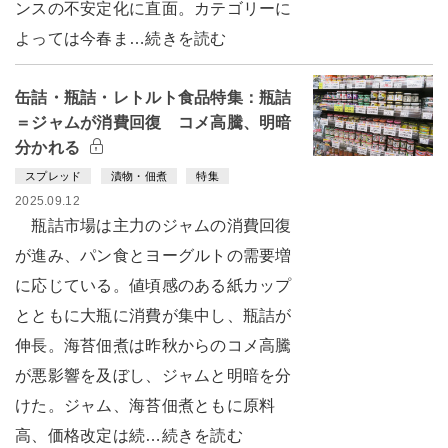
ンスの不安定化に直面。カテゴリーに
よっては今春ま…続きを読む
缶詰・瓶詰・レトルト食品特集：瓶詰
＝ジャムが消費回復 コメ高騰、明暗
分かれる
スプレッド
漬物・佃煮
特集
2025.09.12
瓶詰市場は主力のジャムの消費回復
が進み、パン食とヨーグルトの需要増
に応じている。値頃感のある紙カップ
とともに大瓶に消費が集中し、瓶詰が
伸長。海苔佃煮は昨秋からのコメ高騰
が悪影響を及ぼし、ジャムと明暗を分
けた。ジャム、海苔佃煮ともに原料
高、価格改定は続…続きを読む