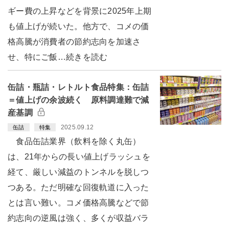
ギー費の上昇などを背景に2025年上期
も値上げが続いた。他方で、コメの価
格高騰が消費者の節約志向を加速さ
せ、特にご飯…続きを読む
缶詰・瓶詰・レトルト食品特集：缶詰
＝値上げの余波続く 原料調達難で減
産基調
2025.09.12
缶詰
特集
食品缶詰業界（飲料を除く丸缶）
は、21年からの長い値上げラッシュを
経て、厳しい減益のトンネルを脱しつ
つある。ただ明確な回復軌道に入った
とは言い難い。コメ価格高騰などで節
約志向の逆風は強く、多くが収益バラ