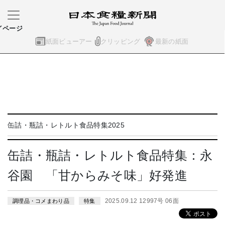
イページ
紙面ビューアー
クリッピング
最新の紙面
缶詰・瓶詰・レトルト食品特集2025
缶詰・瓶詰・レトルト食品特集：永
谷園 「甘からみそ味」好発進
2025.09.12 12997号 06面
調理品・コメまわり品
特集