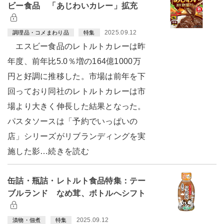
ビー食品 「あじわいカレー」拡充
2025.09.12
調理品・コメまわり品
特集
エスビー食品のレトルトカレーは昨
年度、前年比5.0％増の164億1000万
円と好調に推移した。市場は前年を下
回っており同社のレトルトカレーは市
場より大きく伸長した結果となった。
パスタソースは「予約でいっぱいの
店」シリーズがリブランディングを実
施した影…続きを読む
缶詰・瓶詰・レトルト食品特集：テー
ブルランド なめ茸、ボトルへシフト
2025.09.12
漬物・佃煮
特集