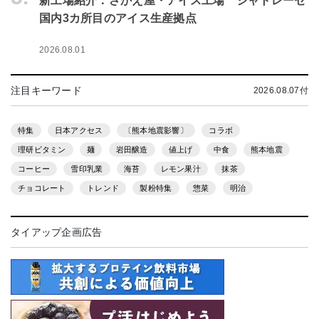
新工場紹介：さかえ屋・アイス工場 シャトレーゼ
国内3カ所目のアイス生産拠点
2026.08.01
注目キーワード
2026.08.07付
特集
日本アクセス
〔熊本地震影響〕
コラボ
理研ビタミン
麺
岩田醸造
値上げ
中食
熊本地震
コーヒー
雪印乳業
海苔
レモン果汁
抹茶
チョコレート
トレンド
製粉特集
惣菜
明治
タイアップ企画広告