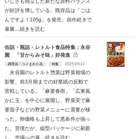
いしさも両立した新たな原料バランス
が好評を博している。既存品は「ごは
んですよ！105g」を発売。凶作続きで
暴騰…続きを読む
缶詰・瓶詰・レトルト食品特集：永谷
園 「甘からみそ味」好発進
2025.09.12
調理品・コメまわり品
特集
永谷園のレトルト惣菜は野菜相場の
影響、前3月期までの好業績の反動で
苦戦している。「麻婆春雨」「広東風
かに玉」を中心に展開し、野菜安で麻
婆茄子などの野菜メニューに需要が移
った。卵価格も上昇して悪条件が揃っ
た。苦境だが、縦型パッケージに刷新
し、売場への展…続きを読む