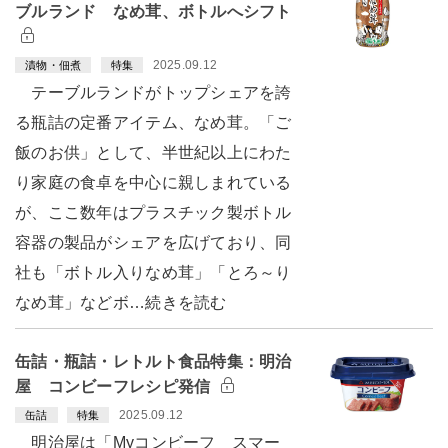
ブルランド なめ茸、ボトルへシフト
2025.09.12
漬物・佃煮
特集
テーブルランドがトップシェアを誇
る瓶詰の定番アイテム、なめ茸。「ご
飯のお供」として、半世紀以上にわた
り家庭の食卓を中心に親しまれている
が、ここ数年はプラスチック製ボトル
容器の製品がシェアを広げており、同
社も「ボトル入りなめ茸」「とろ～り
なめ茸」などボ…続きを読む
缶詰・瓶詰・レトルト食品特集：明治
屋 コンビーフレシピ発信
2025.09.12
缶詰
特集
明治屋は「Myコンビーフ スマー