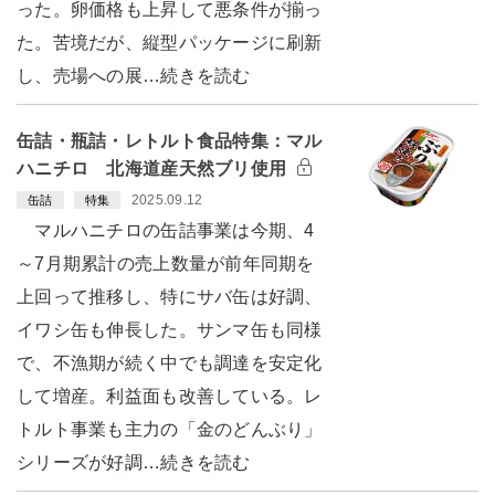
った。卵価格も上昇して悪条件が揃っ
た。苦境だが、縦型パッケージに刷新
し、売場への展…続きを読む
缶詰・瓶詰・レトルト食品特集：マル
ハニチロ 北海道産天然ブリ使用
2025.09.12
缶詰
特集
マルハニチロの缶詰事業は今期、4
～7月期累計の売上数量が前年同期を
上回って推移し、特にサバ缶は好調、
イワシ缶も伸長した。サンマ缶も同様
で、不漁期が続く中でも調達を安定化
して増産。利益面も改善している。レ
トルト事業も主力の「金のどんぶり」
シリーズが好調…続きを読む