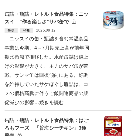
缶詰・瓶詰・レトルト食品特集：ニッ
スイ “作る楽しさ”サバ缶で
2025.09.12
缶詰
特集
ニッスイの缶・瓶詰を含む常温食品
事業は今期、4～7月期売上高が前年同
期比微減で推移した。水産缶詰は値上
げの影響が大きく、主力のサバ缶が苦
戦、サンマ缶は回復傾向にある。好調
を維持していたサケほぐし瓶詰は、コ
メの価格高騰に伴うご飯関連商品の販
促減少の影響…続きを読む
缶詰・瓶詰・レトルト食品特集：はご
ろもフーズ 「旨海シーチキン」3種
発売