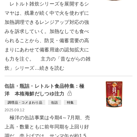
レトルト雑炊シリーズを展開するシ
マヤは、残暑が続く中で火を使わずに
加熱調理できるレンジアップ対応の強
みを訴求していく。加熱なしでも食べ
られることから、防災・備蓄需要の高
まりにあわせて備蓄用途の認知拡大に
も力を注ぐ。 主力の「昔ながらの雑
炊」シリーズ…続きを読む
缶詰・瓶詰・レトルト食品特集：極
洋 本格海鮮だしつゆ注力
調理品・コメまわり品
缶詰
特集
2025.09.12
極洋の缶詰事業は今期4～7月期、売
上高・数量ともに前年同期を上回り好
調だ。売上げでは、サンマ缶が約1.5