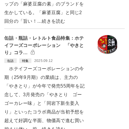
ップの「麻婆豆腐の素」のブランドを
生かしている。「麻婆豆腐」と同じ2
回分の「旨い！…続きを読む
缶詰・瓶詰・レトルト食品特集：ホテ
イフーズコーポレーション 「やきと
り」コラ…
2025.09.12
缶詰
特集
ホテイフーズコーポレーションの今
期（25年9月期）の業績は、主力の
「やきとり」が今年で発売55周年を記
念して、3月発売の「やきとり ゴー
ゴーカレー味」と「同岩下新生姜入
り」といったコラボ商品が当初予想を
超えて好調な半面、物価高で進む買い