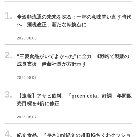
1.
◆酒類流通の未来を探る：一杯の意味問い直す時代
へ 酒税改正、新たな転換点に
2026.08.08
2.
“三菱食品がいてよかった”に全力 4戦略で製販の
成長支援 伊藤社長が方針示す
2026.08.07
3.
【速報】アサヒ飲料、「green cola」好調 年間販
売目標を4倍に修正
2026.08.07
4.
紀文食品、『長さ1m!紀文の超!BIGちくわクッショ