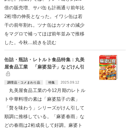
倍の販売増、サバ缶も計画通り前年比
2桁増の伸長となった。イワシ缶は若
干の前年割れ。ツナ缶はカツオの減少
をマグロで補ってほぼ前年並みで推移
した。今秋…続きを読む
缶詰・瓶詰・レトルト食品特集：丸美
屋食品工業 「麻婆茄子」などけん引
2025.09.12
調理品・コメまわり品
特集
丸美屋食品工業の今12月期のレトル
ト中華料理の素は「麻婆茄子の素」
「贅を味わう」シリーズがけん引して
順調に推移している。「麻婆春雨」な
どの春雨は2桁成長して好調。麻婆ト