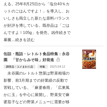
える。25年8月25日から「塩分40％カ
ットのごはんですよ！」を導入し、お
いしさも両立した新たな原料バランス
が好評を博している。既存品は「ごは
んですよ！105g」を発売。凶作続きで
暴騰…続きを読む
缶詰・瓶詰・レトルト食品特集：永谷
園 「甘からみそ味」好発進
2025.09.12
調理品・コメまわり品
特集
永谷園のレトルト惣菜は野菜相場の
影響、前3月期までの好業績の反動で
苦戦している。「麻婆春雨」「広東風
かに玉」を中心に展開し、野菜安で麻
婆茄子などの野菜メニューに需要が移