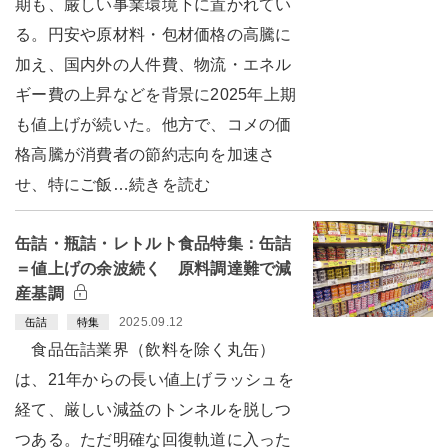
期も、厳しい事業環境下に置かれてい
る。円安や原材料・包材価格の高騰に
加え、国内外の人件費、物流・エネル
ギー費の上昇などを背景に2025年上期
も値上げが続いた。他方で、コメの価
格高騰が消費者の節約志向を加速さ
せ、特にご飯…続きを読む
缶詰・瓶詰・レトルト食品特集：缶詰
＝値上げの余波続く 原料調達難で減
産基調
2025.09.12
缶詰
特集
食品缶詰業界（飲料を除く丸缶）
は、21年からの長い値上げラッシュを
経て、厳しい減益のトンネルを脱しつ
つある。ただ明確な回復軌道に入った