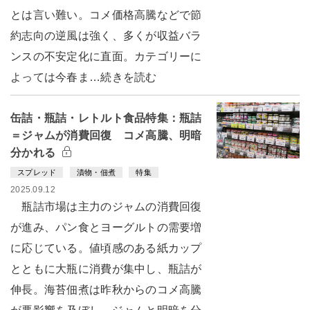
とは言い難い。コメ価格高騰などで節
約志向の逆風は強く、多くが収益バラ
ンスの不安定化に直面。カテゴリーに
よっては今春ま…続きを読む
缶詰・瓶詰・レトルト食品特集：瓶詰
＝ジャムが消費回復 コメ高騰、明暗
分かれる
スプレッド
漬物・佃煮
特集
2025.09.12
瓶詰市場は主力のジャムの消費回復
が進み、パン食とヨーグルトの需要増
に応じている。値頃感のある紙カップ
とともに大瓶に消費が集中し、瓶詰が
伸長。海苔佃煮は昨秋からのコメ高騰