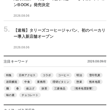
ンBOOK』発売決定
2026.08.06
5.
【速報】タリーズコーヒージャパン、初のベーカリ
ー導入新店舗オープン
2026.08.06
注目キーワード
2026.08.09付
特集
日本アクセス
コラボ
コーヒー
明治
雪印乳業
岩田醸造
中食
業務用
理研ビタミン
惣菜
熊本地震
麺
春
値上げ
抹茶
三菱食品
〔熊本地震影響〕
味の素
チョコレート