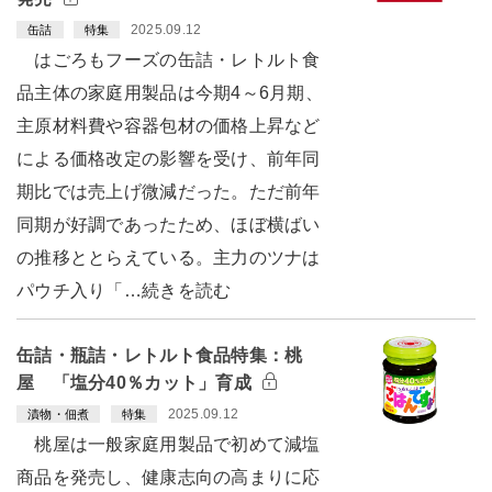
2025.09.12
缶詰
特集
はごろもフーズの缶詰・レトルト食
品主体の家庭用製品は今期4～6月期、
主原材料費や容器包材の価格上昇など
による価格改定の影響を受け、前年同
期比では売上げ微減だった。ただ前年
同期が好調であったため、ほぼ横ばい
の推移ととらえている。主力のツナは
パウチ入り「…続きを読む
缶詰・瓶詰・レトルト食品特集：桃
屋 「塩分40％カット」育成
2025.09.12
漬物・佃煮
特集
桃屋は一般家庭用製品で初めて減塩
商品を発売し、健康志向の高まりに応