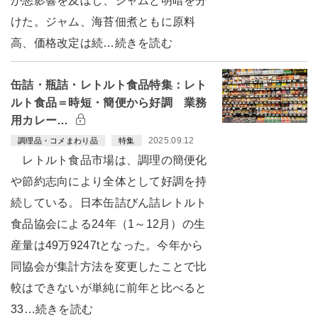
が悪影響を及ぼし、ジャムと明暗を分
けた。ジャム、海苔佃煮ともに原料
高、価格改定は続…続きを読む
缶詰・瓶詰・レトルト食品特集：レト
ルト食品＝時短・簡便から好調 業務
用カレー…
2025.09.12
調理品・コメまわり品
特集
レトルト食品市場は、調理の簡便化
や節約志向により全体として好調を持
続している。日本缶詰びん詰レトルト
食品協会による24年（1～12月）の生
産量は49万9247tとなった。今年から
同協会が集計方法を変更したことで比
較はできないが単純に前年と比べると
33…続きを読む