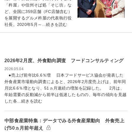
「杵屋」や信州そば処「そじ坊」な
ど、全国に359店舗（FC店舗含む）
を展開するグルメ杵屋の代表執行役
社長。2020年5月～…続きを読む
2026年2月度、外食動向調査 フードコンサルティング
2026.05.04
●売上げ前年比6.6％増 日本フードサービス協会が発表した
外食産業市場動向調査によると、2026年2月度売上げは、前年同
月比6.6％増となり、51ヵ月連続の増加を記録した。 2月は、
年始需要の反動減から前半は低迷したものの、毎年の傾向を見越
した各…続きを読む
中部食産業特集：データでみる外食産業動向 外食売上
げ50ヵ月前年超え