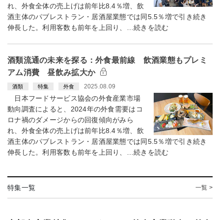
れ、外食全体の売上げは前年比8.4％増、飲
酒主体のパブレストラン・居酒屋業態では同5.5％増で引き続き
伸長した。利用客数も前年を上回り、…続きを読む
酒類流通の未来を探る：外食最前線 飲酒業態もプレミ
アム消費 昼飲み拡大か
2025.08.09
酒類
特集
外食
日本フードサービス協会の外食産業市場
動向調査によると、2024年の外食需要はコ
ロナ禍のダメージからの回復傾向がみら
れ、外食全体の売上げは前年比8.4％増、飲
酒主体のパブレストラン・居酒屋業態では同5.5％増で引き続き
伸長した。利用客数も前年を上回り、…続きを読む
特集一覧
一覧 >