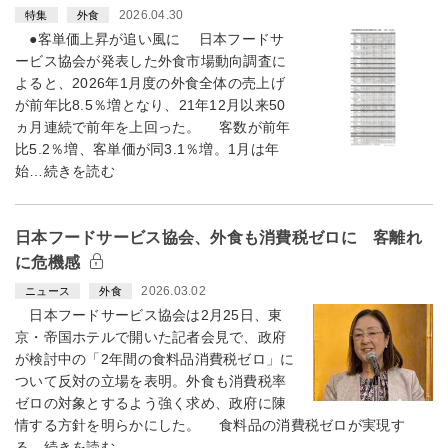
2026.04.30
特集
外食
●客単価上昇が追い風に 日本フードサ
ービス協会が発表した外食市場動向調査に
よると、2026年1月度の外食全体の売上げ
が前年比8.5％増となり、21年12月以来50
ヵ月連続で前年を上回った。 客数が前年
比5.2％増、客単価が同3.1％増。1月は年
始…続きを読む
日本フードサービス協会、外食も消費税ゼロに 客離れ
に危機感
2026.03.02
ニュース
外食
日本フードサービス協会は2月25日、東
京・帝国ホテルで開いた記者会見で、政府
が検討中の「2年間の食料品消費税ゼロ」に
ついて反対の立場を表明。外食も消費税率
ゼロの対象とするよう強く求め、政府に陳
情する方針を明らかにした。 食料品の消費税ゼロが実現す
る…続きを読む