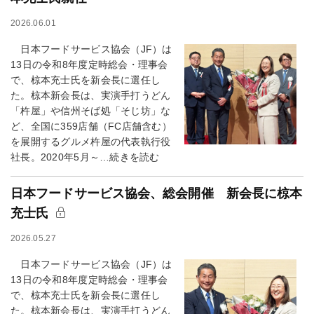
2026.06.01
日本フードサービス協会（JF）は
13日の令和8年度定時総会・理事会
で、椋本充士氏を新会長に選任し
た。椋本新会長は、実演手打うどん
「杵屋」や信州そば処「そじ坊」な
ど、全国に359店舗（FC店舗含む）
を展開するグルメ杵屋の代表執行役
社長。2020年5月～…続きを読む
日本フードサービス協会、総会開催 新会長に椋本
充士氏
2026.05.27
日本フードサービス協会（JF）は
13日の令和8年度定時総会・理事会
で、椋本充士氏を新会長に選任し
た。椋本新会長は、実演手打うどん