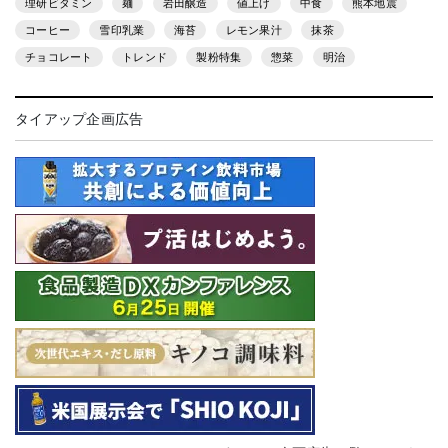
理研ビタミン
麺
岩田醸造
値上げ
中食
熊本地震
コーヒー
雪印乳業
海苔
レモン果汁
抹茶
チョコレート
トレンド
製粉特集
惣菜
明治
タイアップ企画広告