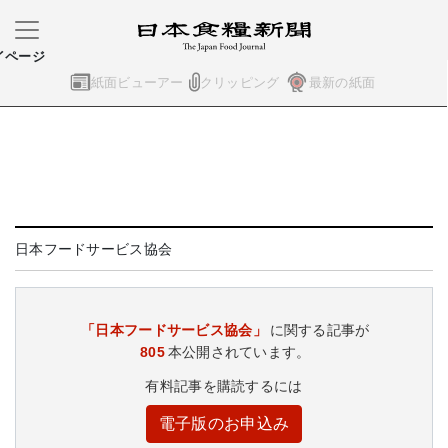
イページ
紙面ビューアー
クリッピング
最新の紙面
日本フードサービス協会
「日本フードサービス協会」
に関する記事が
805
本公開されています。
有料記事を購読するには
電子版のお申込み