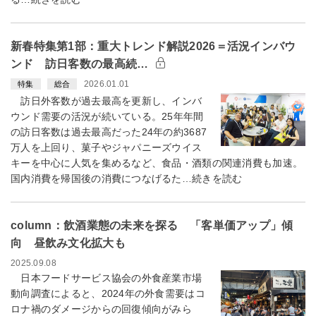
新春特集第1部：重大トレンド解説2026＝活況インバウ
ンド 訪日客数の最高続…
2026.01.01
特集
総合
訪日外客数が過去最高を更新し、インバ
ウンド需要の活況が続いている。25年年間
の訪日客数は過去最高だった24年の約3687
万人を上回り、菓子やジャパニーズウイス
キーを中心に人気を集めるなど、食品・酒類の関連消費も加速。
国内消費を帰国後の消費につなげるた…続きを読む
column：飲酒業態の未来を探る 「客単価アップ」傾
向 昼飲み文化拡大も
2025.09.08
日本フードサービス協会の外食産業市場
動向調査によると、2024年の外食需要はコ
ロナ禍のダメージからの回復傾向がみら