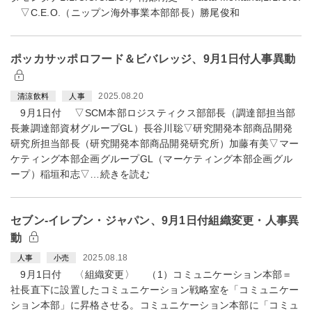
▽C.E.O.（ニップン海外事業本部部長）勝尾俊和
ポッカサッポロフード＆ビバレッジ、9月1日付人事異動
2025.08.20
清涼飲料
人事
9月1日付 ▽SCM本部ロジスティクス部部長（調達部担当部
長兼調達部資材グループGL）長谷川聡▽研究開発本部商品開発
研究所担当部長（研究開発本部商品開発研究所）加藤有美▽マー
ケティング本部企画グループGL（マーケティング本部企画グル
ープ）稲垣和志▽…続きを読む
セブン-イレブン・ジャパン、9月1日付組織変更・人事異
動
2025.08.18
人事
小売
9月1日付 〈組織変更〉 （1）コミュニケーション本部＝
社長直下に設置したコミュニケーション戦略室を「コミュニケー
ション本部」に昇格させる。コミュニケーション本部に「コミュ