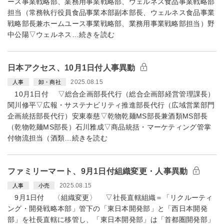
ース事業戦略部、業務用事業戦略部、ウェルネス食品事業戦略部
担当（常務執行役員食品事業本部副本部長、ウェルネス食品事業
戦略部長兼ホームユース事業戦略部、業務用事業戦略部担当）野
中公陽▽ウェルネス…続きを読む
日本アクセス、10月1日付人事異動
2025.08.15
人事
卸・商社
10月1日付 ▽総合企画部長代行（総合企画部経営管理課長）
関川修平▽広報・サステナビリティ推進部長代行（広域営業部門
企画統括部長代行）安東泰慈▽乾物乾麺MS部長兼酒類MS部長
（乾物乾麺MS部長）石川雅成▽商品統括・マーケティング管掌
付物流担当（酒類…続きを読む
ファミリーマート、9月1日付組織変更・人事異動
2025.08.15
人事
小売
9月1日付 〈組織変更〉 ▽社長直轄組織＝「リクルーティ
ング・開発戦略本部」管下の「東日本開発部」と「西日本開発
部」を社長直轄に移管し、「東日本開発部」は「首都圏開発部」