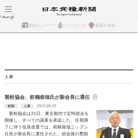
イページ
紙面ビューアー
クリッピング
最新の紙面
人事
製粉協会、前鶴俊哉氏が新会長に選任
2025.08.25
粉類
人事
製粉協会は21日、東京都内で定時総会を
開催し、すべての議案を承認した。任期満
了に伴う役員改選では、前鶴俊哉ニップン
社長が新会長に選任された。総会後の懇親