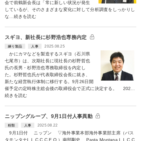
会で前鶴新会長は「常に新しい状況が発生
しているが、そのさまざまな変化に対して分析調査をしっかりし
な…続きを読む
スギヨ、新社長に杉野浩也専務内定
2025.08.25
練り製品
人事
かにカマなどを製造するスギヨ（石川県
七尾市）は、次期社長に現社長の杉野哲也
氏の長男・杉野浩也専務取締役を内定し
た。杉野哲也氏が代表取締役会長に就き、
新たな経営執行体制に移行する。9月26日開
催予定の定時株主総会後の取締役会で正式に決定する。 202…
続きを読む
ニップングループ、9月1日付人事異動
2025.08.22
粉類
人事
9月1日付 ニップン ▽海外事業本部海外事業部主席（パス
タモンタナL.L.C.C.C.E.O.）南部剛史 Pasta Montana,L.L.C.C.