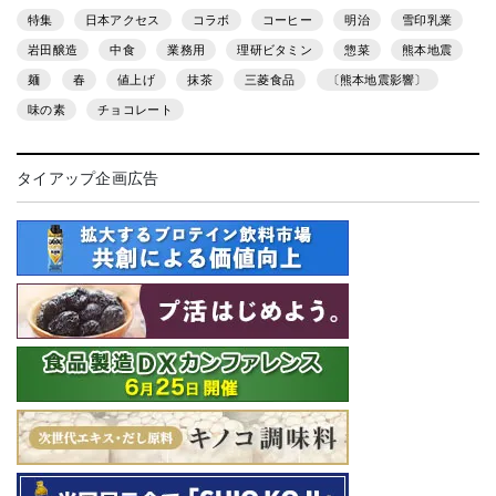
特集
日本アクセス
コラボ
コーヒー
明治
雪印乳業
岩田醸造
中食
業務用
理研ビタミン
惣菜
熊本地震
麺
春
値上げ
抹茶
三菱食品
〔熊本地震影響〕
味の素
チョコレート
タイアップ企画広告