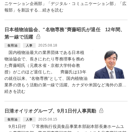
ニケーション企画部」「デジタル・コミュニケーション部」「広
報部」を新設する…続きを読む
日本植物油協会、“名物専務”齊藤昭氏が退任 12年間、
第一線で活躍
2025.08.18
食用油
人事
国内植物油最大の業界団体である日本植
物油協会で、長きにわたり専務理事を務め
た齊藤昭氏（元農水省・京都大学特命教
授）がこのほど退任した。 齊藤氏は13年
の就任以来、“名物専務”として、国内植物油
業界の啓もう活動の第一線で活躍。カナダや米国など海外の原…
続きを読む
日清オイリオグループ、9月1日付人事異動
2025.08.15
食用油
人事
9月1日付 ▽常務執行役員食品事業本部副本部長兼ホームユ