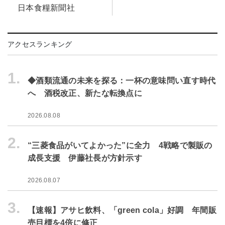
日本食糧新聞社
アクセスランキング
1.
◆酒類流通の未来を探る：一杯の意味問い直す時代
へ 酒税改正、新たな転換点に
2026.08.08
2.
“三菱食品がいてよかった”に全力 4戦略で製販の
成長支援 伊藤社長が方針示す
2026.08.07
3.
【速報】アサヒ飲料、「green cola」好調 年間販
売目標を4倍に修正