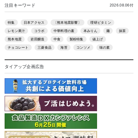
注目キーワード
2026.08.06付
特集
日本アクセス
〔熊本地震影響〕
理研ビタミン
レモン果汁
コラボ
中華料理の素
本みりん
麺
抹茶
熊本地震
岩田醸造
中食
製粉特集
値上げ
チョコレート
三菱食品
海苔
コンソメ
味の素
タイアップ企画広告