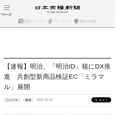
イページ
紙面ビューアー
クリッピング
最新の紙面
【速報】明治、「明治ID」核にDX推
進 共創型新商品検証EC「ミラマ
ル」展開
2025.07.03
ニュース
総合