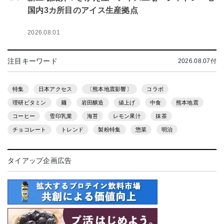
国内3カ所目のアイス生産拠点
2026.08.01
注目キーワード
2026.08.07付
特集
日本アクセス
〔熊本地震影響〕
コラボ
理研ビタミン
麺
岩田醸造
値上げ
中食
熊本地震
コーヒー
雪印乳業
海苔
レモン果汁
抹茶
チョコレート
トレンド
製粉特集
惣菜
明治
タイアップ企画広告