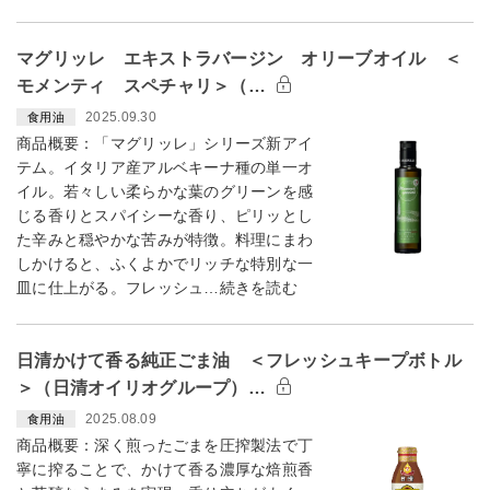
マグリッレ エキストラバージン オリーブオイル ＜
モメンティ スペチャリ＞（…
2025.09.30
食用油
商品概要：「マグリッレ」シリーズ新アイ
テム。イタリア産アルベキーナ種の単一オ
イル。若々しい柔らかな葉のグリーンを感
じる香りとスパイシーな香り、ピリッとし
た辛みと穏やかな苦みが特徴。料理にまわ
しかけると、ふくよかでリッチな特別な一
皿に仕上がる。フレッシュ…続きを読む
日清かけて香る純正ごま油 ＜フレッシュキープボトル
＞（日清オイリオグループ）…
2025.08.09
食用油
商品概要：深く煎ったごまを圧搾製法で丁
寧に搾ることで、かけて香る濃厚な焙煎香