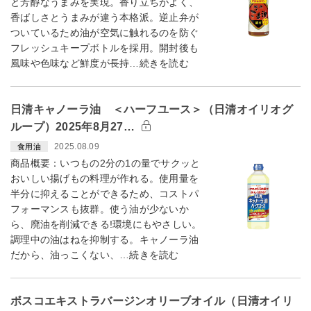
と芳醇なうまみを実現。香り立ちがよく、
香ばしさとうまみが違う本格派。逆止弁が
ついているため油が空気に触れるのを防ぐ
フレッシュキープボトルを採用。開封後も
風味や色味など鮮度が長持…続きを読む
日清キャノーラ油 ＜ハーフユース＞（日清オイリオグ
ループ）2025年8月27…
2025.08.09
食用油
商品概要：いつもの2分の1の量でサクッと
おいしい揚げもの料理が作れる。使用量を
半分に抑えることができるため、コストパ
フォーマンスも抜群。使う油が少ないか
ら、廃油を削減できる!環境にもやさしい。
調理中の油はねを抑制する。キャノーラ油
だから、油っこくない、…続きを読む
ボスコエキストラバージンオリーブオイル（日清オイリ