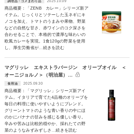
2025.10.09
調理品・コメまわり品
商品概要：「ZENB カレー」シリーズ新ア
イテム。じっくりとソテーした玉ネギにキ
ノコを加え、トマトのうまみや果物、野菜
などの自然な甘さ、赤ワインのコク深さを
合わせることで、本格的で濃厚な味わいの
欧風カレーを実現。1食120gの野菜を使用
し、厚生労働省が…続きを読む
マグリッレ エキストラバージン オリーブオイル ＜
オーニジョルノ＞（明治屋）…
2025.09.30
食用油
商品概要：「マグリッレ」シリーズ新アイ
テム。イタリアで育てた4品種のオリーブを
毎日の料理に使いやすいようにブレンド。
グリーントマトのような青い香りの中にほ
のかにバナナの甘みを感じる優しい香り。
辛みや苦みは比較的穏やか、採れたての野
菜のようなみずみずしさ…続きを読む