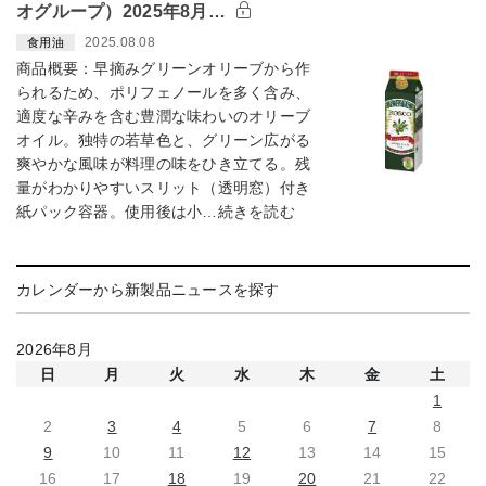
オグループ）2025年8月…
2025.08.08
食用油
商品概要：早摘みグリーンオリーブから作
られるため、ポリフェノールを多く含み、
適度な辛みを含む豊潤な味わいのオリーブ
オイル。独特の若草色と、グリーン広がる
爽やかな風味が料理の味をひき立てる。残
量がわかりやすいスリット（透明窓）付き
紙パック容器。使用後は小…続きを読む
カレンダーから新製品ニュースを探す
2026年8月
日
月
火
水
木
金
土
1
2
3
4
5
6
7
8
9
10
11
12
13
14
15
16
17
18
19
20
21
22