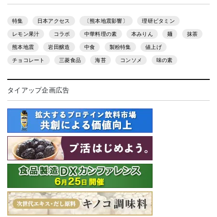
特集
日本アクセス
〔熊本地震影響〕
理研ビタミン
レモン果汁
コラボ
中華料理の素
本みりん
麺
抹茶
熊本地震
岩田醸造
中食
製粉特集
値上げ
チョコレート
三菱食品
海苔
コンソメ
味の素
タイアップ企画広告