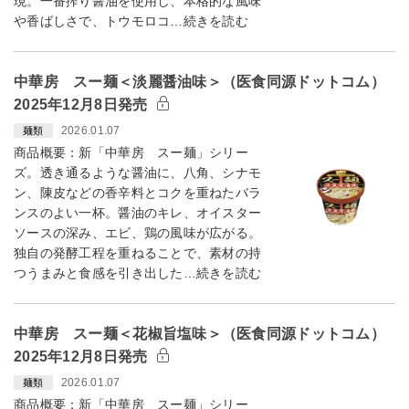
現。一番搾り醤油を使用し、本格的な風味
や香ばしさで、トウモロコ…続きを読む
中華房 スー麺＜淡麗醤油味＞（医食同源ドットコム）
2025年12月8日発売
2026.01.07
麺類
商品概要：新「中華房 スー麺」シリー
ズ。透き通るような醤油に、八角、シナモ
ン、陳皮などの香辛料とコクを重ねたバラ
ンスのよい一杯。醤油のキレ、オイスター
ソースの深み、エビ、鶏の風味が広がる。
独自の発酵工程を重ねることで、素材の持
つうまみと食感を引き出した…続きを読む
中華房 スー麺＜花椒旨塩味＞（医食同源ドットコム）
2025年12月8日発売
2026.01.07
麺類
商品概要：新「中華房 スー麺」シリー