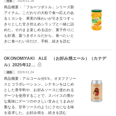
2026.01.28
惣菜
商品概要：「フルーツボトル」シリーズ新
アイテム。こだわりの大粒で食べ応えのあ
るミカンを、果実の味わいが引き立つすっ
きりとした甘さ控えめシラップと一緒に詰
めた。そのまま楽しめるほか、菓子作りに
も好適。蓋つきボトルだから、食べたいと
きに食べたい分だけ、手軽…続きを読む
OKONOMIYAKI ALE （お好み焼エール）（カナデ
ル）2025年12…
2026.01.24
酒類
商品概要：アルコール分5％。オタフクソー
スとコラボレーション。シナモンをはじめ
とした香辛料や、お好みソースに使われる
デーツを使用することで、スパイスの豊か
な風味にデーツのやさしい甘みとうまみが
重なる、甘辛ソースのようにクセになる味
を追求した。お好み焼を…続きを読む