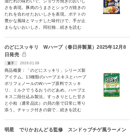
油だれの味わいで、ショウガ焼きのおいし
さを表現。豚肉のうまさとショウガ焼きの
たれを合わせたおいしさを表現。ポテトの
豊かな風味とマッチした味付けで、手が止
まらないおいしさ。同社独…続きを読む
のどにスッキリ Wハーブ（春日井製菓）2025年12月8
日発売
2026.01.09
菓子
商品概要：「のどにスッキリ」シリーズ新
アイテム。13種類のハーブエキスとハーブ
ポリフェノールのWハーブ原料でスッキ
リ、ミルクでうるおうのどあめ。ハーブエ
キス二段仕込み製法。すっきりとした甘さ
と小粒（通常品比）の貝の形で日常に寄り
添う。チャック付きの袋で…続きを読む
明星 でりかおんどる監修 スンドゥブチゲ風ラーメン