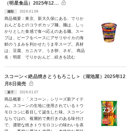
（明星食品）2025年12…
2026.01.09
麺類
商品概要：東京、新大久保にある、でりか
おんどるとのコラボカップ麺。麺は、しっ
かりとした食感で食べ応えのある麺。スー
プは、ビーフをベースにアサリやイカの海
鮮のうまみを利かせたうま辛スープ。具材
は、豆腐、カニカマ、うき卵、ネギ。 商品
名：明星 でりかおんど…続きを読む
スコーン＜絶品焼きとうもろこし＞（湖池屋）2025年12
月8日発売
2026.01.07
菓子
商品概要：「スコーン」シリーズ新アイテ
ム。スコーンの生地に使用されているトウ
モロコシに着目して誕生した味。スコーン
ならではの、複層的で奥行きのある味付け
で、濃密な焼きトウモロコシの味わいを表