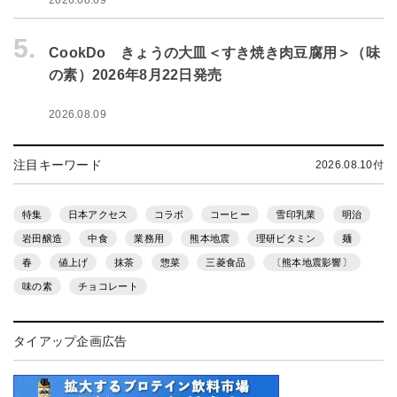
2026.08.09
5.
CookDo きょうの大皿＜すき焼き肉豆腐用＞（味
の素）2026年8月22日発売
2026.08.09
注目キーワード
2026.08.10付
特集
日本アクセス
コラボ
コーヒー
雪印乳業
明治
岩田醸造
中食
業務用
熊本地震
理研ビタミン
麺
春
値上げ
抹茶
惣菜
三菱食品
〔熊本地震影響〕
味の素
チョコレート
タイアップ企画広告