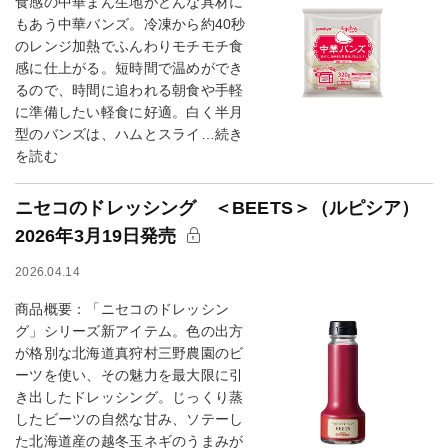
食感の中華まん生地がどんな具材に
もあう中華バンズ。冷凍から約40秒
のレンジ加熱でふんわりモチモチ食
感に仕上がる。短時間で温めができ
るので、時間に追われる朝食や手軽
に準備したい軽食に好適。白く半月
型のバンズは、ハムとスライ…続き
を読む
ニセコのドレッシング ＜BEETS＞（ルピシア）
2026年3月19日発売
2026.04.14
商品概要：「ニセコのドレッシン
グ」シリーズ新アイテム。色の出方
が格別な北海道真狩村三野農園のビ
ーツを使い、その魅力を最大限に引
き出したドレッシング。じっくり蒸
したビーツの自然な甘み、ソテーし
た北海道産の越冬玉ネギのうまみが