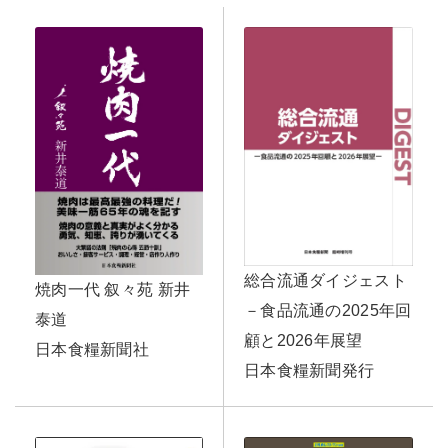
総合流通ダイジェスト
焼肉一代 叙々苑 新井
－食品流通の2025年回
泰道
顧と2026年展望
日本食糧新聞社
日本食糧新聞発行