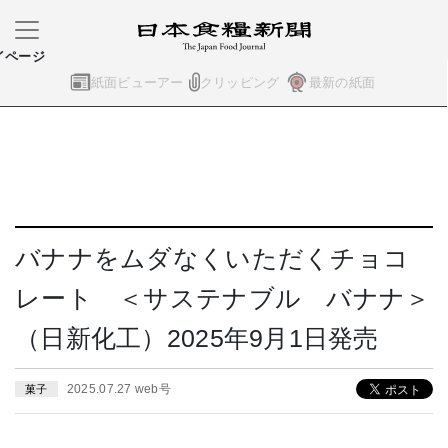
イページ
紙面ビューアー
クリッピング
最新の紙面
バナナをムダなくいただくチョコ
レート ＜サステナブル バナナ＞
（日新化工）2025年9月1日発売
2025.07.27 web号
菓子