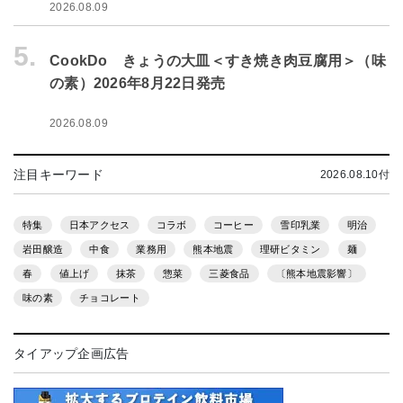
2026.08.09
5.
CookDo きょうの大皿＜すき焼き肉豆腐用＞（味
の素）2026年8月22日発売
2026.08.09
注目キーワード
2026.08.10付
特集
日本アクセス
コラボ
コーヒー
雪印乳業
明治
岩田醸造
中食
業務用
熊本地震
理研ビタミン
麺
春
値上げ
抹茶
惣菜
三菱食品
〔熊本地震影響〕
味の素
チョコレート
タイアップ企画広告