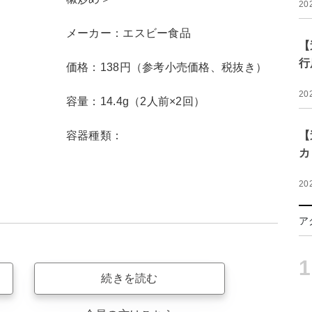
20
メーカー：エスビー食品
【
行
価格：138円（参考小売価格、税抜き）
20
容量：14.4g（2人前×2回）
容器種類：
【
カ
20
ア
1
続きを読む