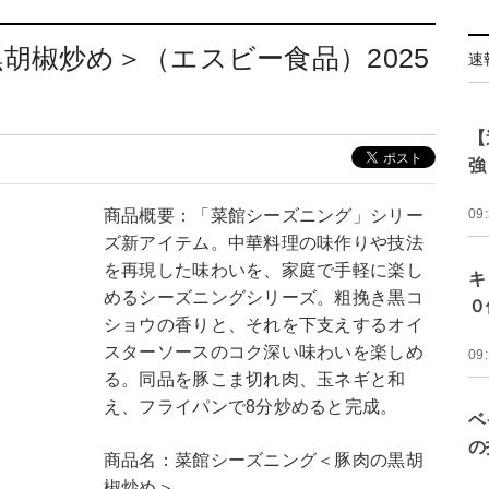
胡椒炒め＞（エスビー食品）2025
速
【
強
商品概要：「菜館シーズニング」シリー
09
ズ新アイテム。中華料理の味作りや技法
を再現した味わいを、家庭で手軽に楽し
キ
めるシーズニングシリーズ。粗挽き黒コ
０
ショウの香りと、それを下支えするオイ
スターソースのコク深い味わいを楽しめ
09
る。同品を豚こま切れ肉、玉ネギと和
え、フライパンで8分炒めると完成。
ベ
の
商品名：菜館シーズニング＜豚肉の黒胡
椒炒め＞