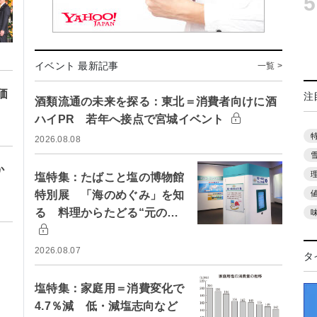
5
イベント 最新記事
一覧 >
価
注
酒類流通の未来を探る：東北＝消費者向けに酒
ハイPR 若年へ接点で宮城イベント
2026.08.08
か
塩特集：たばこと塩の博物館
特別展 「海のめぐみ」を知
る 料理からたどる“元の…
2026.08.07
タ
塩特集：家庭用＝消費変化で
4.7％減 低・減塩志向など