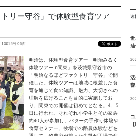
クトリー守谷」で体験型食育ツア
速
世
17 13015号 06面
油
明治は、体験型食育ツアー「明治みるく
20
体験ツアーin関東」を茨城県守谷市の
「明治なるほどファクトリー守谷」で開
活
催した。体験ツアーは地域に根差した食
響
育を通じて食の知識、魅力、大切さへの
理解を広げることを目的に実施してお
20
り、関東での開催は初めてとなる。4、5
日に行われ、それぞれ小学生とその家族
コ
約40人が参加し、バターの手作り体験や
【
食育セミナー、牧場での酪農体験などを
通して、酪農家が搾った生乳が工場で商