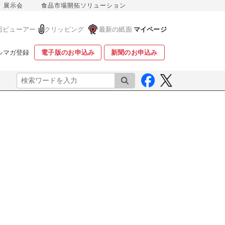
展示会
食品市場開拓ソリューション
面ビューアー
クリッピング
最新の紙面
マイページ
ルマガ登録
電子版のお申込み
新聞のお申込み
検索