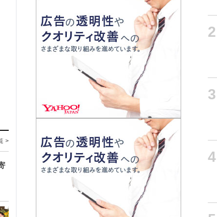
2
3
覧 >
4
寄