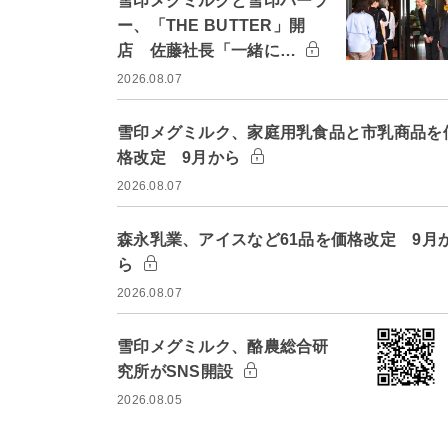
雪印メグミルクと雪印パーラ
ー、「THE BUTTER」開
店 佐藤社長「一緒に…
2026.08.07
雪印メグミルク、家庭用乳食品と市乳商品を
格改定 9月から
2026.08.07
森永乳業、アイスなど61品を価格改定 9月
ら
2026.08.07
雪印メグミルク、酪農総合研
究所がSNS開設
2026.08.05