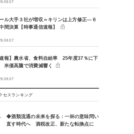
26.08.07
ール大手３社が増収＝キリンは上方修正―６
中間決算【時事通信速報】
26.08.07
速報】農水省、食料自給率 25年度37％に下
 米価高騰で消費減響く
26.08.07
クセスランキング
.
◆酒類流通の未来を探る：一杯の意味問い
直す時代へ 酒税改正、新たな転換点に