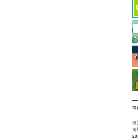
書
最
食
2