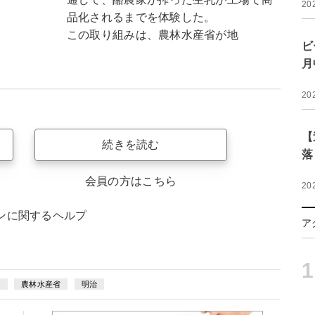
20
品化されるまでを体験した。
この取り組みは、農林水産省が地
ビ
月
20
【
続きを読む
落
会員の方はこちら
20
ンに関するヘルプ
ア
1
s
農林水産省
明治