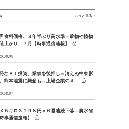
報
もっと見る >
界食料価格、３年半ぶり高水準＝穀物や植物
値上がり―７月【時事通信速報】
26.08.08
発なＡＩ投資、業績を後押し＝消えぬ中東影
、熊本地震に懸念も―上場企業の４…
26.08.07
メ５キロ３１９８円＝６週連続下落―農水省
時事通信速報】