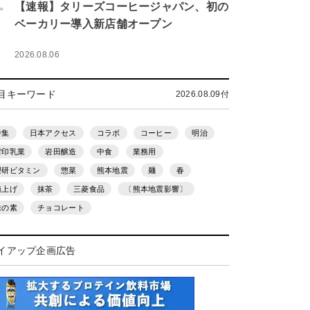
.
【速報】タリーズコーヒージャパン、初の
ベーカリー導入新店舗オープン
2026.08.06
目キーワード
2026.08.09付
特集
日本アクセス
コラボ
コーヒー
明治
雪印乳業
岩田醸造
中食
業務用
理研ビタミン
惣菜
熊本地震
麺
春
値上げ
抹茶
三菱食品
〔熊本地震影響〕
味の素
チョコレート
イアップ企画広告