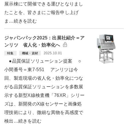
展示棟にて開催できる運びとなりまし
たことを、皆さまにご報告申し上げ
ま…続きを読む
ジャパンパック2025：出展社紹介＝ア
ンリツ 省人化・効率化へ
2025.10.01
特集
機械・資材
●品質保証ソリューション提案 ○
小間番号＝東7-551 アンリツは今
回、製造現場の省人化・効率化につな
がる品質保証ソリューションを多数展
示する新型X線検査機「76XR」シリー
ズは、新開発のX線センサーと画像処
理技術により、微細な異物を高感度で
検出…続きを読む