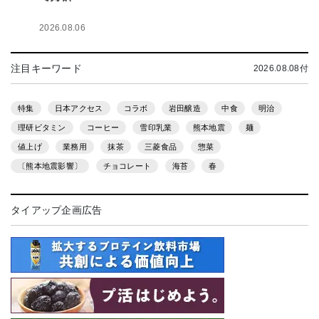
2026.08.06
注目キーワード
2026.08.08付
特集
日本アクセス
コラボ
岩田醸造
中食
明治
理研ビタミン
コーヒー
雪印乳業
熊本地震
麺
値上げ
業務用
抹茶
三菱食品
惣菜
〔熊本地震影響〕
チョコレート
海苔
春
タイアップ企画広告