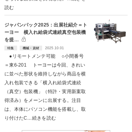
読む
ジャパンパック2025：出展社紹介＝ト
ーヨー 横入れ給袋式連続真空包装機
を提…
2025.10.01
特集
機械・資材
●リモートメンテ可能 ○小間番号
＝東6-201 トーヨーは今回、きれい
に並べた形状を維持しながら商品を横
入れ包装できる「横入れ給袋式連続
（真空）包装機」（特許・実用新案取
得済み）をメーンに出展する。注目
は、本体にパソコン機能を搭載し、取
り付けたC…続きを読む