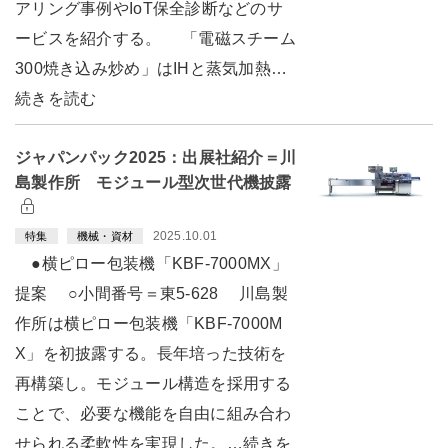
アリング事例やIoT保全診断などのサ
ービスを紹介する。 「電磁スチーム
300焼き込み炒め」はIHと蒸気加熱…
続きを読む
ジャパンパック2025：出展社紹介＝川
島製作所 モジュール型次世代機披露
2025.10.01
特集
機械・資材
●横ピロー包装機「KBF-7000MX」
提案 ○小間番号＝東5-628 川島製
作所は横ピロー包装機「KBF-7000M
X」を初披露する。長年培った技術を
再構築し。モジュール構造を採用する
ことで、必要な機能を自由に組み合わ
せられる柔軟性を実現した。…続きを