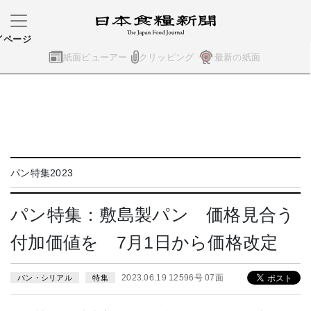
イページ
紙面ビューアー
クリッピング
最新の紙面
パン特集2023
パン特集：敷島製パン 価格見合う
付加価値を 7月1日から価格改定
2023.06.19 12596号 07面
パン・シリアル
特集