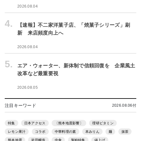
2026.08.04
4.
【速報】不二家洋菓子店、「焼菓子シリーズ」刷
新 来店頻度向上へ
2026.08.04
5.
エア・ウォーター、新体制で信頼回復を 企業風土
改革など最重要視
2026.08.05
注目キーワード
2026.08.06付
特集
日本アクセス
〔熊本地震影響〕
理研ビタミン
レモン果汁
コラボ
中華料理の素
本みりん
麺
抹茶
熊本地震
岩田醸造
中食
製粉特集
値上げ