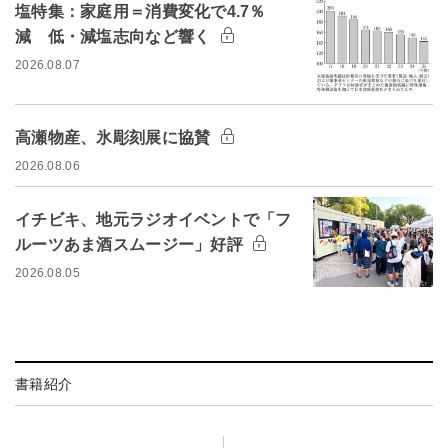
塩特集：家庭用＝消費変化で4.7％
減 低・減塩志向など響く
2026.08.07
高瀬物産、氷彫刻展に協賛
2026.08.06
イチビキ、地元ラジオイベントで「フ
ルーツあま酒スムージー」好評
2026.08.05
書籍紹介