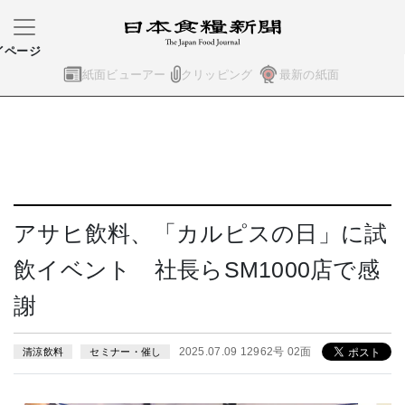
イページ
紙面ビューアー
クリッピング
最新の紙面
アサヒ飲料、「カルピスの日」に試
飲イベント 社長らSM1000店で感
謝
2025.07.09 12962号 02面
清涼飲料
セミナー・催し