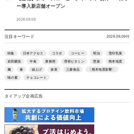
ー導入新店舗オープン
2026.08.06
注目キーワード
2026.08.09付
特集
日本アクセス
コラボ
コーヒー
明治
雪印乳業
岩田醸造
中食
業務用
理研ビタミン
惣菜
熊本地震
麺
春
値上げ
抹茶
三菱食品
〔熊本地震影響〕
味の素
チョコレート
タイアップ企画広告