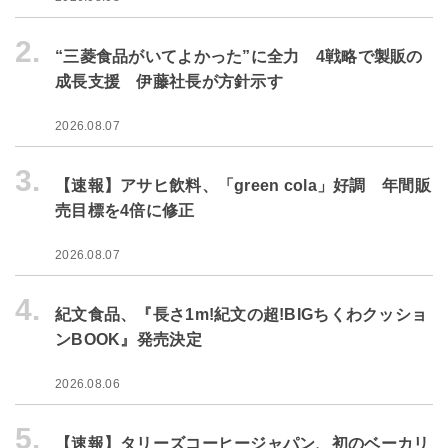
2.
“三菱食品がいてよかった”に全力 4戦略で製販の
成長支援 伊藤社長が方針示す
2026.08.07
3.
【速報】アサヒ飲料、「green cola」好調 年間販
売目標を4倍に修正
2026.08.07
4.
紀文食品、『長さ1m!紀文の超!BIGちくわクッショ
ンBOOK』発売決定
2026.08.06
5.
【速報】タリーズコーヒージャパン、初のベーカリ