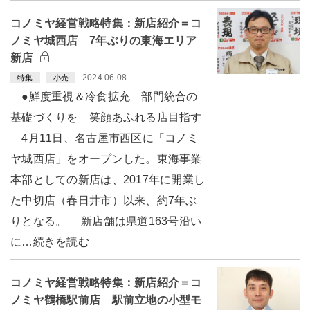
コノミヤ経営戦略特集：新店紹介＝コ
ノミヤ城西店 7年ぶりの東海エリア
新店
2024.06.08
特集
小売
●鮮度重視＆冷食拡充 部門統合の
基礎づくりを 笑顔あふれる店目指す
4月11日、名古屋市西区に「コノミ
ヤ城西店」をオープンした。東海事業
本部としての新店は、2017年に開業し
た中切店（春日井市）以来、約7年ぶ
りとなる。 新店舗は県道163号沿い
に…続きを読む
コノミヤ経営戦略特集：新店紹介＝コ
ノミヤ鶴橋駅前店 駅前立地の小型モ