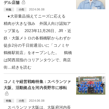
デル店舗
2024.06.08
特集
小売
●大容量品揃えてニーズに応える
精肉が大きな強み 外国人向け認知ア
ップ策も 2023年11月26日、JR・近
鉄・大阪メトロの各鶴橋駅からわずか
徒歩2分の千日前通沿いに「コノミヤ
鶴橋駅前店」をオープンした。 鶴橋
は関西屈指のコリアンタウンで、商店
街…続きを読む
コノミヤ経営戦略特集：スペランツァ
大阪、活動拠点を河内長野市に移転
2024.06.08
特集
小売
スペランツァ大阪は、大阪府河内長