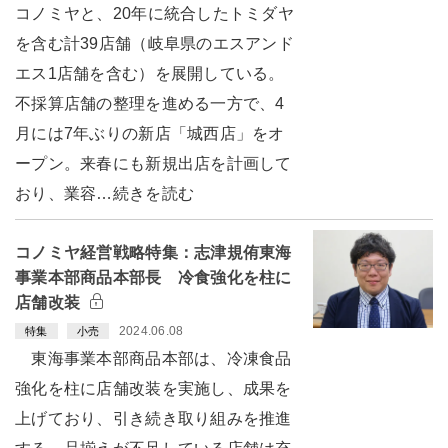
コノミヤと、20年に統合したトミダヤ
を含む計39店舗（岐阜県のエスアンド
エス1店舗を含む）を展開している。
不採算店舗の整理を進める一方で、4
月には7年ぶりの新店「城西店」をオ
ープン。来春にも新規出店を計画して
おり、業容…続きを読む
コノミヤ経営戦略特集：志津規侑東海
事業本部商品本部長 冷食強化を柱に
店舗改装
2024.06.08
特集
小売
東海事業本部商品本部は、冷凍食品
強化を柱に店舗改装を実施し、成果を
上げており、引き続き取り組みを推進