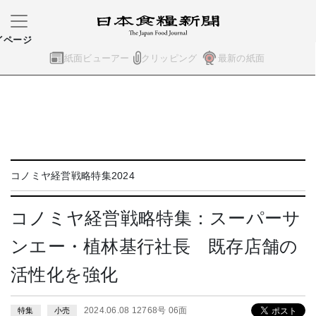
イページ
紙面ビューアー
クリッピング
最新の紙面
コノミヤ経営戦略特集2024
コノミヤ経営戦略特集：スーパーサ
ンエー・植林基行社長 既存店舗の
活性化を強化
2024.06.08 12768号 06面
特集
小売