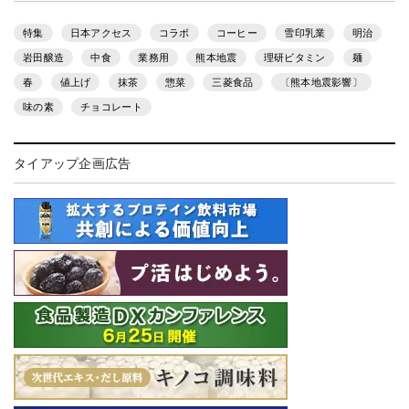
特集
日本アクセス
コラボ
コーヒー
雪印乳業
明治
岩田醸造
中食
業務用
熊本地震
理研ビタミン
麺
春
値上げ
抹茶
惣菜
三菱食品
〔熊本地震影響〕
味の素
チョコレート
タイアップ企画広告