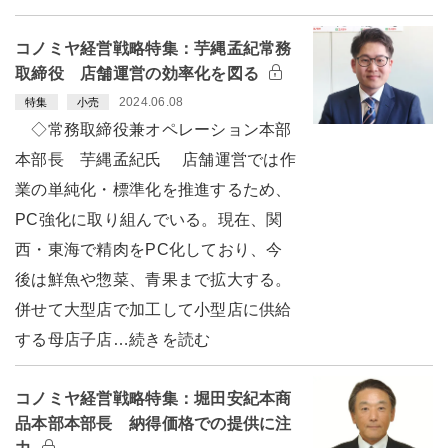
コノミヤ経営戦略特集：芋縄孟紀常務
取締役 店舗運営の効率化を図る
2024.06.08
特集
小売
◇常務取締役兼オペレーション本部
本部長 芋縄孟紀氏 店舗運営では作
業の単純化・標準化を推進するため、
PC強化に取り組んでいる。現在、関
西・東海で精肉をPC化しており、今
後は鮮魚や惣菜、青果まで拡大する。
併せて大型店で加工して小型店に供給
する母店子店…続きを読む
コノミヤ経営戦略特集：堀田安紀本商
品本部本部長 納得価格での提供に注