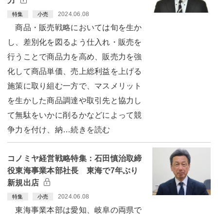
力
2024.06.08
特集
小売
商品・販売戦略においては旬を生か
し、差別化を図るよう仕入れ・販売を
行うことで商品力を高め、販売力を強
化して商品単価、売上総利益を上げる
施策に取り組む一方で、マスメリット
を生かした商品調達や取引先と協力し
て無駄をいかに削るかなどによって競
争力を付け、納…続きを読む
コノミヤ経営戦略特集：石田慎治取締
役東海事業本部社長 東海で7年ぶり
新規出店
2024.06.08
特集
小売
東海事業本部は愛知、岐阜の両県で