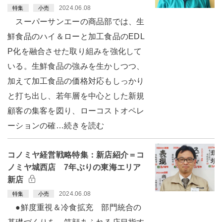
2024.06.08
特集
小売
スーパーサンエーの商品部では、生
鮮食品のハイ＆ローと加工食品のEDL
P化を融合させた取り組みを強化して
いる。生鮮食品の強みを生かしつつ、
加えて加工食品の価格対応もしっかり
と打ち出し、若年層を中心とした新規
顧客の集客を図り、ローコストオペレ
ーションの確…続きを読む
コノミヤ経営戦略特集：新店紹介＝コ
ノミヤ城西店 7年ぶりの東海エリア
新店
2024.06.08
特集
小売
●鮮度重視＆冷食拡充 部門統合の