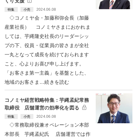
くり支援
2024.06.08
特集
小売
◇コノミヤ会・加藤和弥会長（加藤
産業社長） コノミヤさまにおかれま
しては、芋縄隆史社長のリーダーシッ
プの下、役員・従業員の皆さまが全社
一丸となって成長を続けておられます
こと、心よりお喜び申し上げます。
「お客さま第一主義」を基盤とした、
地域のお客さま…続きを読む
コノミヤ経営戦略特集：芋縄孟紀常務
取締役 店舗運営の効率化を図る
2024.06.08
特集
小売
◇常務取締役兼オペレーション本部
本部長 芋縄孟紀氏 店舗運営では作