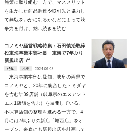
施策に取り組む一方で、マスメリット
を生かした商品調達や取引先と協力し
て無駄をいかに削るかなどによって競
争力を付け、納…続きを読む
コノミヤ経営戦略特集：石田慎治取締
役東海事業本部社長 東海で7年ぶり
新規出店
2024.06.08
特集
小売
東海事業本部は愛知、岐阜の両県で
コノミヤと、20年に統合したトミダヤ
を含む計39店舗（岐阜県のエスアンド
エス1店舗を含む）を展開している。
不採算店舗の整理を進める一方で、4
月には7年ぶりの新店「城西店」をオ
ープン。来春にも新規出店を計画して