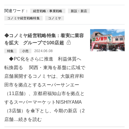
関連ワード：
経営戦略・事業戦略
新設・新店
コノミヤ経営戦略特集
コノミヤ
◆コノミヤ経営戦略特集：着実に業容
を拡大 グループで100店超
2024.06.08
特集
小売
◆PC化をさらに推進 利益体質へ
転換図る 関西・東海を基盤に広域で
店舗展開するコノミヤは、大阪府岸和
田市を拠点とするスーパーサンエー
（11店舗）、京都府福知山市を拠点と
するスーパーマーケットNISHIYAMA
（3店舗）を傘下とし、今期の新店（2
店舗…続きを読む