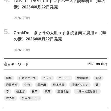
TASTY PASTY＜トマトペースト調味料＞（味の
素）2026年8月22日発売
2026.08.09
5.
CookDo きょうの大皿＜すき焼き肉豆腐用＞（味
の素）2026年8月22日発売
2026.08.09
注目キーワード
2026.08.10付
特集
日本アクセス
コラボ
コーヒー
雪印乳業
明治
岩田醸造
中食
業務用
熊本地震
理研ビタミン
麺
春
値上げ
抹茶
惣菜
三菱食品
〔熊本地震影響〕
味の素
チョコレート