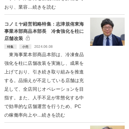
おり、業容…続きを読む
コノミヤ経営戦略特集：志津規侑東海
事業本部商品本部長 冷食強化を柱に
店舗改装
2024.06.08
特集
小売
東海事業本部商品本部は、冷凍食品
強化を柱に店舗改装を実施し、成果を
上げており、引き続き取り組みを推進
する。品揃えが不足している店舗は充
足して、全店同じオペレーションを目
指す。また、人手不足が常態化する中
で効率的な店舗運営を行うため、PC
の稼働率向上や…続きを読む