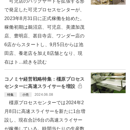
可児店のバックヤードを拡張する形
で発足した可児プロセスセンターが、
2023年8月31日に正式稼働を始めた。
稼働初期は鵜沼店、可児店、美濃加茂
店、豊明店、甚目寺店、ワンダー店の
6店からスタートし、9月5日からは池
田店、養老店を加え8店舗となり、現
在はト…続きを読む
コノミヤ経営戦略特集：橿原プロセス
センターに高速スライサーを増設
2024.06.08
特集
小売
橿原プロセスセンターでは2024年2
月8日に高速スライサーを新たに1台増
設し、現在合計6台の高速スライサー
が稼働している。時間当たりの生産数