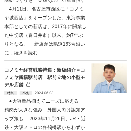
基礎づくりを 笑顔あふれる店目指す
4月11日、名古屋市西区に「コノミ
ヤ城西店」をオープンした。東海事業
本部としての新店は、2017年に開業し
た中切店（春日井市）以来、約7年ぶ
りとなる。 新店舗は県道163号沿い
に…続きを読む
コノミヤ経営戦略特集：新店紹介＝コ
ノミヤ鶴橋駅前店 駅前立地の小型モ
デル店舗
2024.06.08
特集
小売
●大容量品揃えてニーズに応える
精肉が大きな強み 外国人向け認知ア
ップ策も 2023年11月26日、JR・近
鉄・大阪メトロの各鶴橋駅からわずか