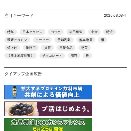
注目キーワード
2026.08.08付
特集
日本アクセス
コラボ
岩田醸造
中食
明治
理研ビタミン
コーヒー
雪印乳業
熊本地震
麺
値上げ
業務用
抹茶
三菱食品
惣菜
〔熊本地震影響〕
チョコレート
海苔
春
タイアップ企画広告