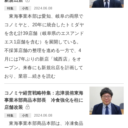
新規出店
2024.06.08
特集
小売
東海事業本部は愛知、岐阜の両県で
コノミヤと、20年に統合したトミダヤ
を含む計39店舗（岐阜県のエスアンド
エス1店舗を含む）を展開している。
不採算店舗の整理を進める一方で、4
月には7年ぶりの新店「城西店」をオ
ープン。来春にも新規出店を計画して
おり、業容…続きを読む
コノミヤ経営戦略特集：志津規侑東海
事業本部商品本部長 冷食強化を柱に
店舗改装
2024.06.08
特集
小売
東海事業本部商品本部は、冷凍食品