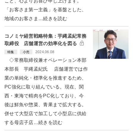
こと、心よりお喜び申し上げます。
「お客さま第一主義」を基盤とした、
地域のお客さま…続きを読む
コノミヤ経営戦略特集：芋縄孟紀常務
取締役 店舗運営の効率化を図る
2024.06.08
特集
小売
◇常務取締役兼オペレーション本部
本部長 芋縄孟紀氏 店舗運営では作
業の単純化・標準化を推進するため、
PC強化に取り組んでいる。現在、関
西・東海で精肉をPC化しており、今
後は鮮魚や惣菜、青果まで拡大する。
併せて大型店で加工して小型店に供給
する母店子店…続きを読む