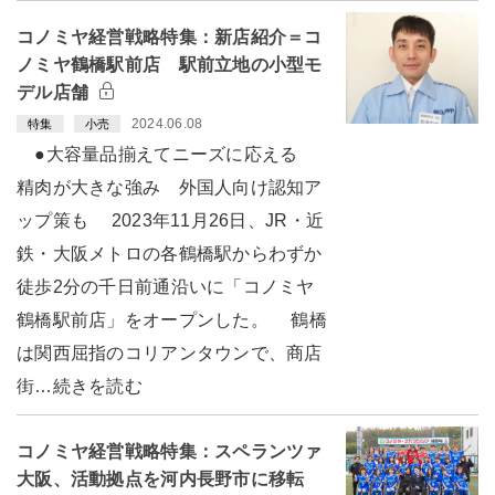
コノミヤ経営戦略特集：新店紹介＝コ
ノミヤ鶴橋駅前店 駅前立地の小型モ
デル店舗
2024.06.08
特集
小売
●大容量品揃えてニーズに応える
精肉が大きな強み 外国人向け認知ア
ップ策も 2023年11月26日、JR・近
鉄・大阪メトロの各鶴橋駅からわずか
徒歩2分の千日前通沿いに「コノミヤ
鶴橋駅前店」をオープンした。 鶴橋
は関西屈指のコリアンタウンで、商店
街…続きを読む
コノミヤ経営戦略特集：スペランツァ
大阪、活動拠点を河内長野市に移転