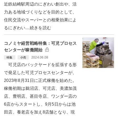
近鉄結崎駅周辺のにぎわい創出や、活
力ある地域づくりなどを目的として、
住民交流やスーパーとの相乗効果によ
るにぎわい…続きを読む
コノミヤ経営戦略特集：可児プロセス
センターが稼働開始
2024.06.08
特集
小売
可児店のバックヤードを拡張する形
で発足した可児プロセスセンターが、
2023年8月31日に正式稼働を始めた。
稼働初期は鵜沼店、可児店、美濃加茂
店、豊明店、甚目寺店、ワンダー店の
6店からスタートし、9月5日からは池
田店、養老店を加え8店舗となり、現