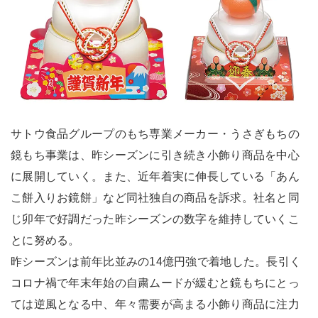
サトウ食品グループのもち専業メーカー・うさぎもちの
鏡もち事業は、昨シーズンに引き続き小飾り商品を中心
に展開していく。また、近年着実に伸長している「あん
こ餅入りお鏡餅」など同社独自の商品を訴求。社名と同
じ卯年で好調だった昨シーズンの数字を維持していくこ
とに努める。
昨シーズンは前年比並みの14億円強で着地した。長引く
コロナ禍で年末年始の自粛ムードが緩むと鏡もちにとっ
ては逆風となる中、年々需要が高まる小飾り商品に注力