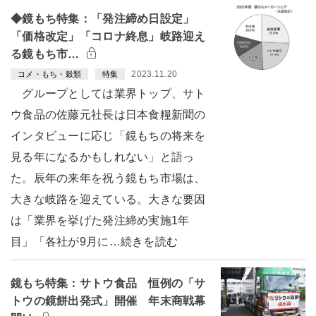
◆鏡もち特集：「発注締め日設定」
「価格改定」「コロナ終息」岐路迎え
る鏡もち市…
2023.11.20
コメ・もち・穀類
特集
グループとしては業界トップ、サト
ウ食品の佐藤元社長は日本食糧新聞の
インタビューに応じ「鏡もちの将来を
見る年になるかもしれない」と語っ
た。辰年の来年を祝う鏡もち市場は、
大きな岐路を迎えている。大きな要因
は「業界を挙げた発注締め実施1年
目」「各社が9月に…続きを読む
鏡もち特集：サトウ食品 恒例の「サ
トウの鏡餅出発式」開催 年末商戦幕