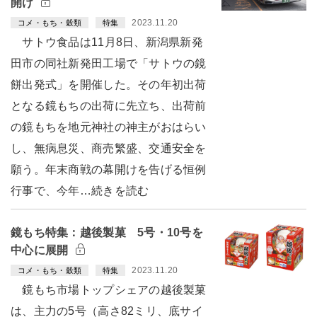
開け
2023.11.20
コメ・もち・穀類
特集
サトウ食品は11月8日、新潟県新発
田市の同社新発田工場で「サトウの鏡
餅出発式」を開催した。その年初出荷
となる鏡もちの出荷に先立ち、出荷前
の鏡もちを地元神社の神主がおはらい
し、無病息災、商売繁盛、交通安全を
願う。年末商戦の幕開けを告げる恒例
行事で、今年…続きを読む
鏡もち特集：越後製菓 5号・10号を
中心に展開
2023.11.20
コメ・もち・穀類
特集
鏡もち市場トップシェアの越後製菓
は、主力の5号（高さ82ミリ、底サイ