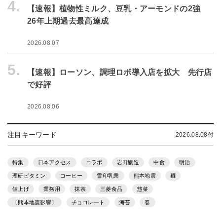
4.
【速報】植物性ミルク、豆乳・アーモンドの2強
26年上期過去最高達成
2026.08.07
5.
【速報】ローソン、調理ロボ導入店を拡大 先行店
で好評
2026.08.06
注目キーワード
2026.08.08付
特集
日本アクセス
コラボ
岩田醸造
中食
明治
理研ビタミン
コーヒー
雪印乳業
熊本地震
麺
値上げ
業務用
抹茶
三菱食品
惣菜
〔熊本地震影響〕
チョコレート
海苔
春