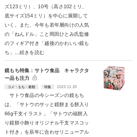
ズ123ミリ）、10号（高さ102ミリ、
底サイズ154ミリ）を中心に展開して
いく。また、今年も若年層向けの人気
の「ねんドル」こと岡田ひとみ氏監修
のフィギア付き「越後のかわいい鏡も
ち」…続きを読む
鏡もち特集：サトウ食品 キャラクタ
ー品も注力
2023.11.20
コメ・もち・穀類
特集
サトウ食品の今シーズンの鏡もち
は、「サトウのサッと鏡餅まる餅入り
66g干支イラスト」「サトウの福餅入
り鏡餅小飾りオリジナル干支マスコッ
ト付き」を辰年に合わせリニューアル