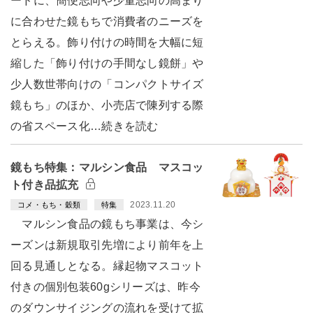
ードに、簡便志向や少量志向の高まり
に合わせた鏡もちで消費者のニーズを
とらえる。飾り付けの時間を大幅に短
縮した「飾り付けの手間なし鏡餅」や
少人数世帯向けの「コンパクトサイズ
鏡もち」のほか、小売店で陳列する際
の省スペース化…続きを読む
鏡もち特集：マルシン食品 マスコッ
ト付き品拡充
2023.11.20
コメ・もち・穀類
特集
マルシン食品の鏡もち事業は、今シ
ーズンは新規取引先増により前年を上
回る見通しとなる。縁起物マスコット
付きの個別包装60gシリーズは、昨今
のダウンサイジングの流れを受けて拡