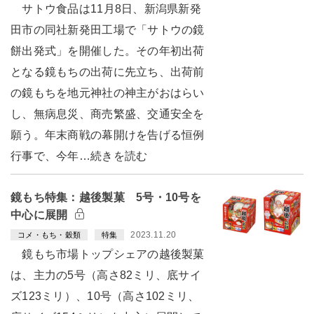
サトウ食品は11月8日、新潟県新発
田市の同社新発田工場で「サトウの鏡
餅出発式」を開催した。その年初出荷
となる鏡もちの出荷に先立ち、出荷前
の鏡もちを地元神社の神主がおはらい
し、無病息災、商売繁盛、交通安全を
願う。年末商戦の幕開けを告げる恒例
行事で、今年…続きを読む
鏡もち特集：越後製菓 5号・10号を
中心に展開
2023.11.20
コメ・もち・穀類
特集
鏡もち市場トップシェアの越後製菓
は、主力の5号（高さ82ミリ、底サイ
ズ123ミリ）、10号（高さ102ミリ、