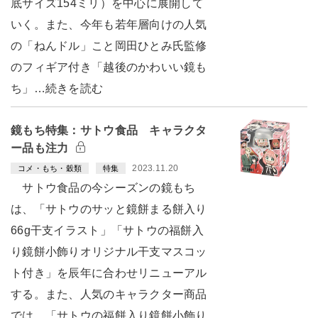
底サイズ154ミリ）を中心に展開して
いく。また、今年も若年層向けの人気
の「ねんドル」こと岡田ひとみ氏監修
のフィギア付き「越後のかわいい鏡も
ち」…続きを読む
鏡もち特集：サトウ食品 キャラクタ
ー品も注力
2023.11.20
コメ・もち・穀類
特集
サトウ食品の今シーズンの鏡もち
は、「サトウのサッと鏡餅まる餅入り
66g干支イラスト」「サトウの福餅入
り鏡餅小飾りオリジナル干支マスコッ
ト付き」を辰年に合わせリニューアル
する。また、人気のキャラクター商品
では、「サトウの福餅入り鏡餅小飾り