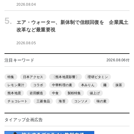
2026.08.04
5.
エア・ウォーター、新体制で信頼回復を 企業風土
改革など最重要視
2026.08.05
注目キーワード
2026.08.06付
特集
日本アクセス
〔熊本地震影響〕
理研ビタミン
レモン果汁
コラボ
中華料理の素
本みりん
麺
抹茶
熊本地震
岩田醸造
中食
製粉特集
値上げ
チョコレート
三菱食品
海苔
コンソメ
味の素
タイアップ企画広告