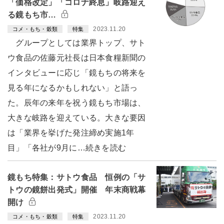
「価格改定」「コロナ終息」岐路迎え
る鏡もち市…
2023.11.20
コメ・もち・穀類
特集
グループとしては業界トップ、サト
ウ食品の佐藤元社長は日本食糧新聞の
インタビューに応じ「鏡もちの将来を
見る年になるかもしれない」と語っ
た。辰年の来年を祝う鏡もち市場は、
大きな岐路を迎えている。大きな要因
は「業界を挙げた発注締め実施1年
目」「各社が9月に…続きを読む
鏡もち特集：サトウ食品 恒例の「サ
トウの鏡餅出発式」開催 年末商戦幕
開け
2023.11.20
コメ・もち・穀類
特集