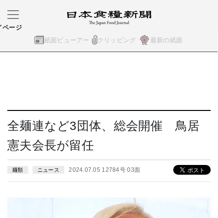
イページ
紙面ビューアー
クリッピング
最新の紙面
全麺連など3団体、総会開催 鳥居
憲夫会長が留任
2024.07.05 12784号 03面
麺類
ニュース