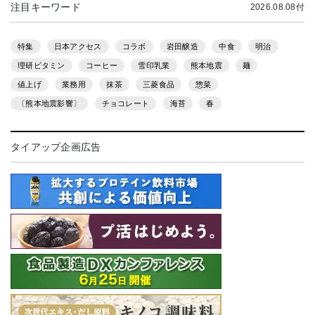
注目キーワード
2026.08.08付
特集
日本アクセス
コラボ
岩田醸造
中食
明治
理研ビタミン
コーヒー
雪印乳業
熊本地震
麺
値上げ
業務用
抹茶
三菱食品
惣菜
〔熊本地震影響〕
チョコレート
海苔
春
タイアップ企画広告