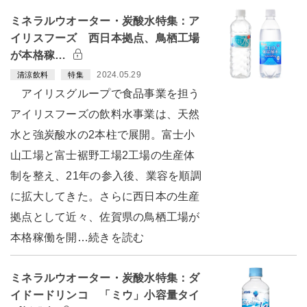
ミネラルウオーター・炭酸水特集：ア
イリスフーズ 西日本拠点、鳥栖工場
が本格稼…
2024.05.29
清涼飲料
特集
アイリスグループで食品事業を担う
アイリスフーズの飲料水事業は、天然
水と強炭酸水の2本柱で展開。富士小
山工場と富士裾野工場2工場の生産体
制を整え、21年の参入後、業容を順調
に拡大してきた。さらに西日本の生産
拠点として近々、佐賀県の鳥栖工場が
本格稼働を開…続きを読む
ミネラルウオーター・炭酸水特集：ダ
イドードリンコ 「ミウ」小容量タイ