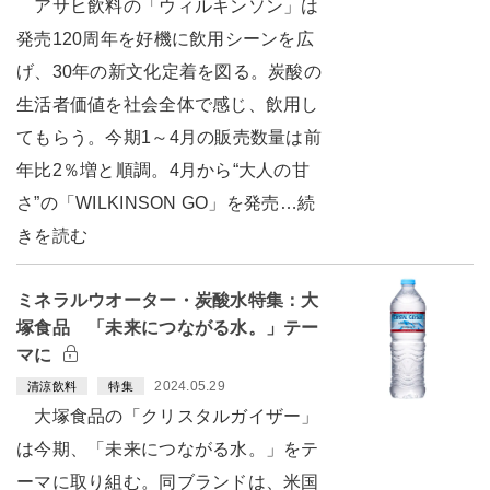
アサヒ飲料の「ウィルキンソン」は
発売120周年を好機に飲用シーンを広
げ、30年の新文化定着を図る。炭酸の
生活者価値を社会全体で感じ、飲用し
てもらう。今期1～4月の販売数量は前
年比2％増と順調。4月から“大人の甘
さ”の「WILKINSON GO」を発売…続
きを読む
ミネラルウオーター・炭酸水特集：大
塚食品 「未来につながる水。」テー
マに
2024.05.29
清涼飲料
特集
大塚食品の「クリスタルガイザー」
は今期、「未来につながる水。」をテ
ーマに取り組む。同ブランドは、米国