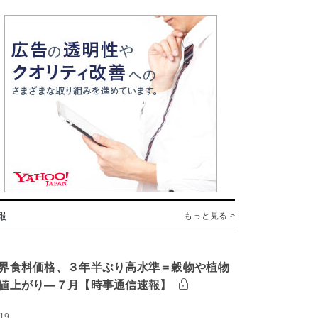
報
もっと見る >
界食料価格、３年半ぶり高水準＝穀物や植物
値上がり―７月【時事通信速報】
:19