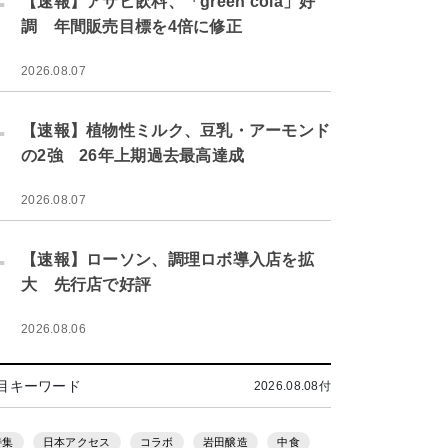
【速報】アサヒ飲料、「green cola」好
調 年間販売目標を4倍に修正
2026.08.07
.
【速報】植物性ミルク、豆乳・アーモンド
の2強 26年上期過去最高達成
2026.08.07
.
【速報】ローソン、調理ロボ導入店を拡
大 先行店で好評
2026.08.06
目キーワード
2026.08.08付
特集
日本アクセス
コラボ
岩田醸造
中食