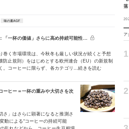
落
20
味の素AGF
ア
：「一杯の価値」さらに高め持続可能性…
1
り巻く市場環境は、今秋冬も厳しい状況が続くと予想
壊防止規則）をはじめとする欧州連合（EU）の新規制
く。コーヒーに限らず、各カテゴリ…続きを読む
2
コーヒー＝一杯の重みや大切さを次
切さ」はさらに顕著になると推測さ
候変動による“コーヒーの持続可能
3
スの乱れなどから、コーヒー生豆相場