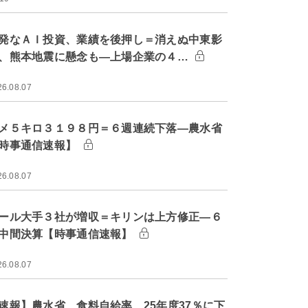
発なＡＩ投資、業績を後押し＝消えぬ中東影
、熊本地震に懸念も―上場企業の４…
26.08.07
メ５キロ３１９８円＝６週連続下落―農水省
時事通信速報】
26.08.07
ール大手３社が増収＝キリンは上方修正―６
中間決算【時事通信速報】
26.08.07
速報】農水省、食料自給率 25年度37％に下