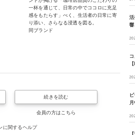
ンドが掲げる「珈琲店品質のこだわりの
一杯を通じて、日常の中でココロに充足
感をもたらす」べく、生活者の日常に寄
活
り添い、さらなる浸透を図る。
響
同ブランド
20
コ
【
20
ビ
続きを読む
月
会員の方はこちら
20
ンに関するヘルプ
【