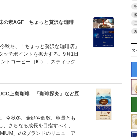
味の素AGF ちょっと贅沢な珈琲
今秋冬、「ちょっと贅沢な珈琲店」
タ
タッチポイントを拡大する。9月1日
ントコーヒー（IC）、スティック
UCC上島珈琲 「珈琲探究」など豆
、今秋冬、金額や個数、容量とも
し、さらなる成長を目指すべく、
PREMIUM」の2ブランドのリニューア