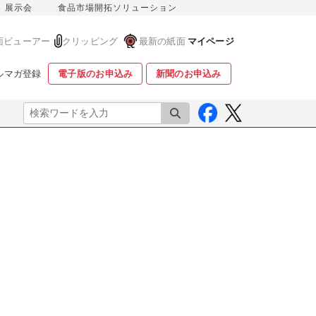
展示会
食品市場開拓ソリューション
面ビューアー
クリッピング
最新の紙面
マイページ
ルマガ登録
電子版のお申込み
新聞のお申込み
検索