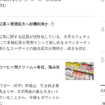
読む
紅茶＝浸透拡大へ好機到来か
4
紅茶に関する話題が活性化している。大手カフェチェ
Sにて本格紅茶が専用マシンで楽しめるカウンターティ
新たなユーザーとの接点拡大が期待さ…続きを読む
5
コーヒー用クリーム＝各社、強み生
ウダー（ICP）市場は、引き続き漸
注
まりや、ICP用途の最も大きいイ
ていることから、今後もダウントレ
む