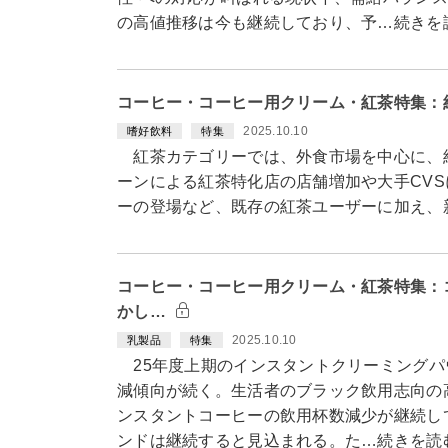
の高値推移は今も継続しており、予…続きを
コーヒー・コーヒー用クリーム・紅茶特集：
2025.10.10
嗜好飲料
特集
紅茶カテゴリーでは、外食市場を中心に、
ーンによる紅茶特化店の店舗増加や大手CV
ーの登場など、既存の紅茶ユーザーに加え、
コーヒー・コーヒー用クリーム・紅茶特集：
かし…
2025.10.10
乳製品
特集
25年度上期のインスタントクリーミングパ
減傾向が続く。生活者のブラック飲用志向の高
ンスタントコーヒーの飲用杯数減少が継続し
ンドは継続すると見込まれる。た…続きを読