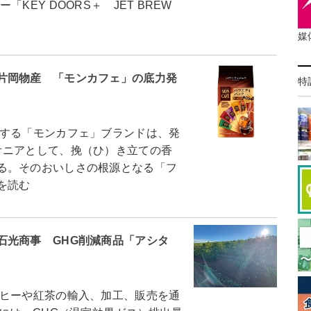
EY DOORS＋ JET BREW
媒
片岡物産 「モンカフェ」の底力発
特
する「モンカフェ」ブランドは、発
オニアとして、挽（ひ）き立ての香
る。そのおいしさの根源となる「フ
を読む
石光商事 GHG削減商品「アシタ
ヒーや紅茶の輸入、加工、販売を通