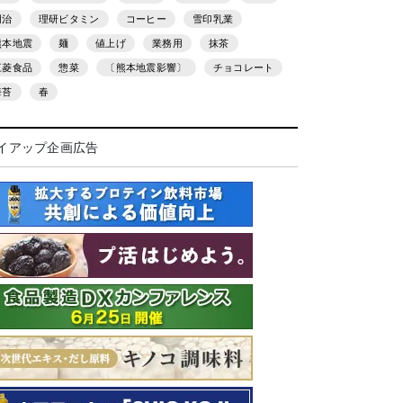
明治
理研ビタミン
コーヒー
雪印乳業
熊本地震
麺
値上げ
業務用
抹茶
三菱食品
惣菜
〔熊本地震影響〕
チョコレート
海苔
春
イアップ企画広告