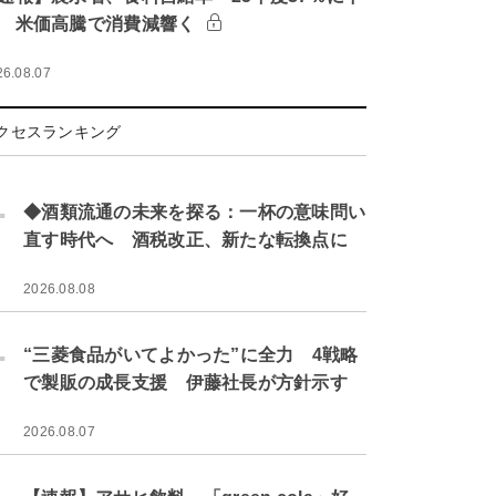
 米価高騰で消費減響く
26.08.07
クセスランキング
.
◆酒類流通の未来を探る：一杯の意味問い
直す時代へ 酒税改正、新たな転換点に
2026.08.08
.
“三菱食品がいてよかった”に全力 4戦略
で製販の成長支援 伊藤社長が方針示す
2026.08.07
.