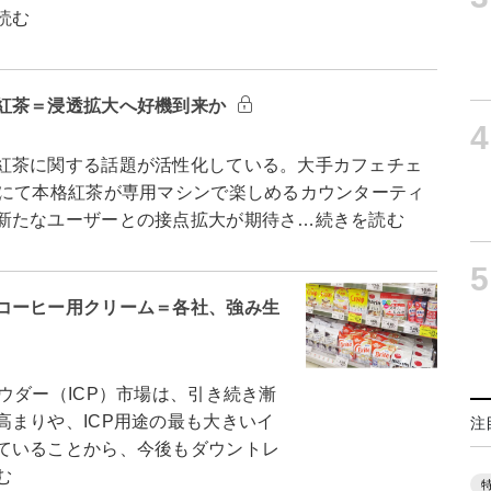
読む
紅茶＝浸透拡大へ好機到来か
4
紅茶に関する話題が活性化している。大手カフェチェ
Sにて本格紅茶が専用マシンで楽しめるカウンターティ
新たなユーザーとの接点拡大が期待さ…続きを読む
5
コーヒー用クリーム＝各社、強み生
ウダー（ICP）市場は、引き続き漸
まりや、ICP用途の最も大きいイ
注
ていることから、今後もダウントレ
む