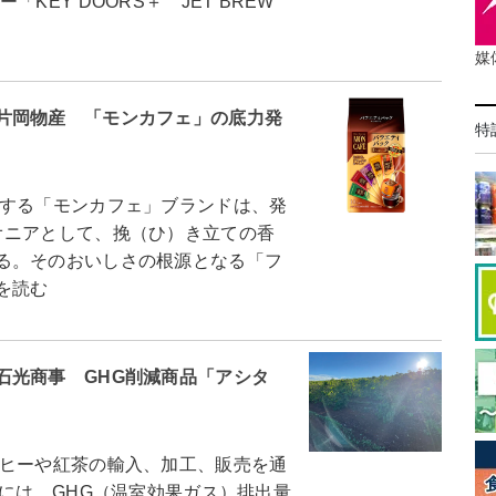
EY DOORS＋ JET BREW
媒
片岡物産 「モンカフェ」の底力発
特
する「モンカフェ」ブランドは、発
オニアとして、挽（ひ）き立ての香
る。そのおいしさの根源となる「フ
を読む
石光商事 GHG削減商品「アシタ
ヒーや紅茶の輸入、加工、販売を通
秋には、GHG（温室効果ガス）排出量