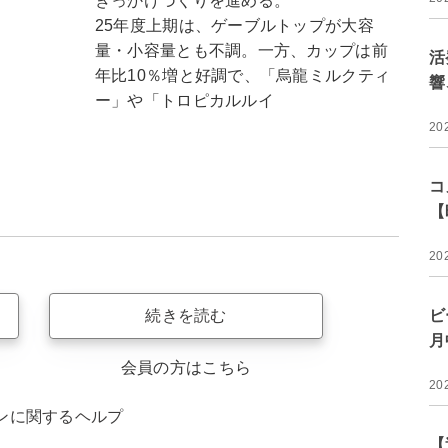
きっかけづくりを進める。
25年度上期は、ゲーブルトップが大容
量・小容量とも不調。一方、カップは前
活
年比10％増と好調で、「烏龍ミルクティ
響
ー」や「トロピカルルイ
20
コ
【
20
続きを読む
ビ
月
会員の方はこちら
20
ンに関するヘルプ
【