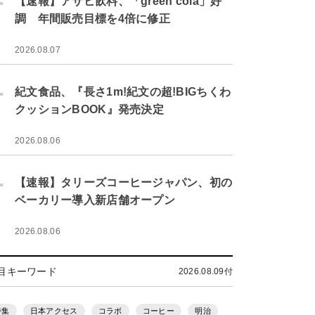
【速報】アサヒ飲料、「green cola」好
調 年間販売目標を4倍に修正
2026.08.07
.
紀文食品、『長さ1m!紀文の超!BIGちくわ
クッションBOOK』発売決定
2026.08.06
.
【速報】タリーズコーヒージャパン、初の
ベーカリー導入新店舗オープン
2026.08.06
目キーワード
2026.08.09付
特集
日本アクセス
コラボ
コーヒー
明治