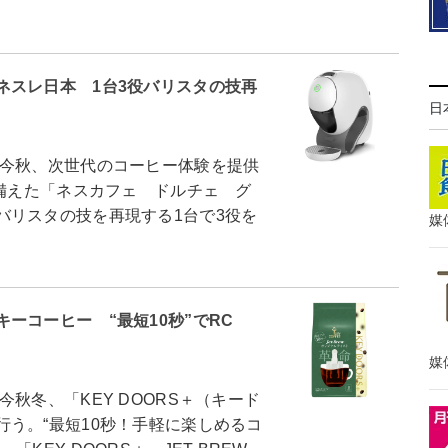
ネスレ日本 1台3役バリスタの技再
日
今秋、次世代のコーヒー体験を提供
を備えた「ネスカフェ ドルチェ グ
バリスタの技を再現する1台で3役を
媒
ーコーヒー “最短10秒”でRC
媒
冬、「KEY DOORS＋（キード
う。“最短10秒！手軽に楽しめるコ