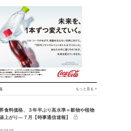
報
もっと見る >
界食料価格、３年半ぶり高水準＝穀物や植物
値上がり―７月【時事通信速報】
26.08.08