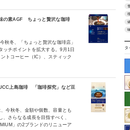
味の素AGF ちょっと贅沢な珈琲
今秋冬、「ちょっと贅沢な珈琲店」
タ
タッチポイントを拡大する。9月1日
ントコーヒー（IC）、スティック
UCC上島珈琲 「珈琲探究」など豆
、今秋冬、金額や個数、容量とも
し、さらなる成長を目指すべく、
PREMIUM」の2ブランドのリニューア