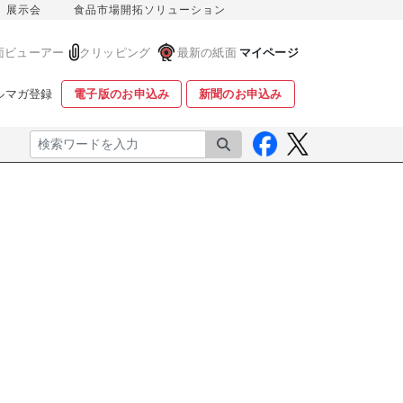
展示会
食品市場開拓ソリューション
面ビューアー
クリッピング
最新の紙面
マイページ
ルマガ登録
電子版のお申込み
新聞のお申込み
検索