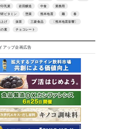
雪印乳業
岩田醸造
中食
業務用
理研ビタミン
惣菜
熊本地震
麺
春
値上げ
抹茶
三菱食品
〔熊本地震影響〕
味の素
チョコレート
イアップ企画広告