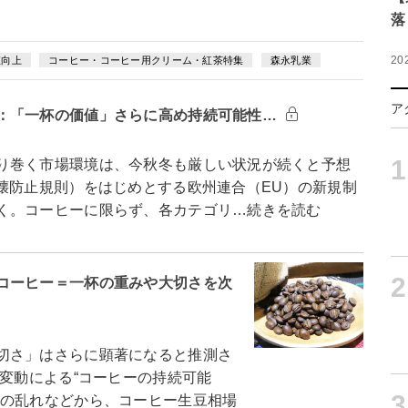
落
20
値向上
コーヒー・コーヒー用クリーム・紅茶特集
森永乳業
ア
：「一杯の価値」さらに高め持続可能性…
1
り巻く市場環境は、今秋冬も厳しい状況が続くと予想
壊防止規則）をはじめとする欧州連合（EU）の新規制
く。コーヒーに限らず、各カテゴリ…続きを読む
2
コーヒー＝一杯の重みや大切さを次
切さ」はさらに顕著になると推測さ
候変動による“コーヒーの持続可能
3
スの乱れなどから、コーヒー生豆相場