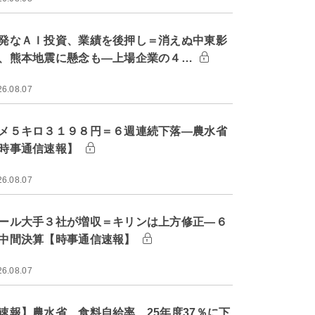
発なＡＩ投資、業績を後押し＝消えぬ中東影
、熊本地震に懸念も―上場企業の４…
26.08.07
メ５キロ３１９８円＝６週連続下落―農水省
時事通信速報】
26.08.07
ール大手３社が増収＝キリンは上方修正―６
中間決算【時事通信速報】
26.08.07
速報】農水省、食料自給率 25年度37％に下