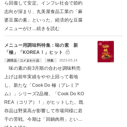
ら回復して安定。インフレ社会で節約
志向が深まり、丸美屋食品工業の「麻
婆豆腐の素」といった、経済的な豆腐
メニューがけ…続きを読む
メニュー用調味料特集：味の素 新
「極」「KOREA！」ヒット
2025.05.14
調理品・コメまわり品
特集
味の素の前3月期の合わせ調味料売
上げは前年実績をやや上回って着地
し、新たな「Cook Do 極（プレミア
ム）」シリーズ2品種、「Cook Do KO
REA（コリア）！」がヒットした。既
存品は野菜高が影響して市場同様に若
干の苦戦。今期は「回鍋肉用」とい…