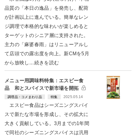
品質の「本日の逸品」を発売し、配荷
が計画以上に進んでいる。簡単なレン
ジ調理で本格的な味わいが楽しめると
ターゲットのシニア層に支持された。
主力の「麻婆春雨」はリニューアルし
て店頭での露出度を向上。新CMを5月
から放映し…続きを読む
メニュー用調味料特集：エスビー食
品 和とスパイスで新市場を開拓
2025.05.14
調理品・コメまわり品
特集
エスビー食品はシーズニングスパイ
スで新たな市場を形成し、その拡大に
大きく貢献している。3月までの1年間
で同社のシーズニングスパイスは汎用