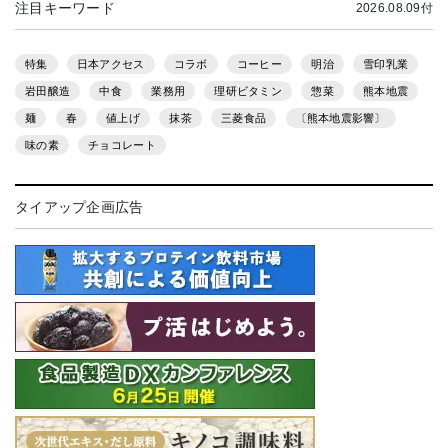
注目キーワード
2026.08.09付
特集
日本アクセス
コラボ
コーヒー
明治
雪印乳業
岩田醸造
中食
業務用
理研ビタミン
惣菜
熊本地震
麺
春
値上げ
抹茶
三菱食品
〔熊本地震影響〕
味の素
チョコレート
タイアップ企画広告