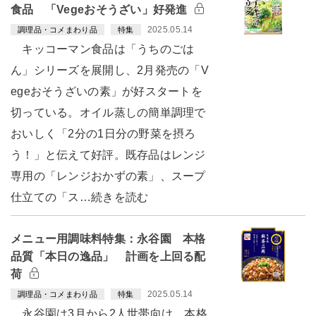
食品 「Vegeおそうざい」好発進
2025.05.14
調理品・コメまわり品
特集
キッコーマン食品は「うちのごは
ん」シリーズを展開し、2月発売の「V
egeおそうざいの素」が好スタートを
切っている。オイル蒸しの簡単調理で
おいしく「2分の1日分の野菜を摂ろ
う！」と伝えて好評。既存品はレンジ
専用の「レンジおかずの素」、スープ
仕立ての「ス…続きを読む
メニュー用調味料特集：永谷園 本格
品質「本日の逸品」 計画を上回る配
荷
2025.05.14
調理品・コメまわり品
特集
永谷園は3月から2人世帯向け、本格