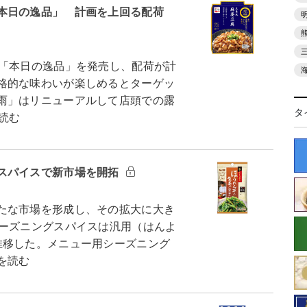
本日の逸品」 計画を上回る配荷
「本日の逸品」を発売し、配荷が計
格的な味わいが楽しめるとターゲッ
雨」はリニューアルして店頭での露
タ
読む
スパイスで新市場を開拓
たな市場を形成し、その拡大に大き
シーズニングスパイスは汎用（はんよ
推移した。メニュー用シーズニング
を読む