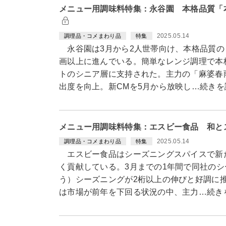
メニュー用調味料特集：永谷園 本格品質「
2025.05.14
調理品・コメまわり品
特集
永谷園は3月から2人世帯向け、本格品質の
画以上に進んでいる。簡単なレンジ調理で本
トのシニア層に支持された。主力の「麻婆春
出度を向上。新CMを5月から放映し…続きを
メニュー用調味料特集：エスビー食品 和と
2025.05.14
調理品・コメまわり品
特集
エスビー食品はシーズニングスパイスで新
く貢献している。3月までの1年間で同社の
う）シーズニングが2桁以上の伸びと好調に
は市場が前年を下回る状況の中、主力…続き