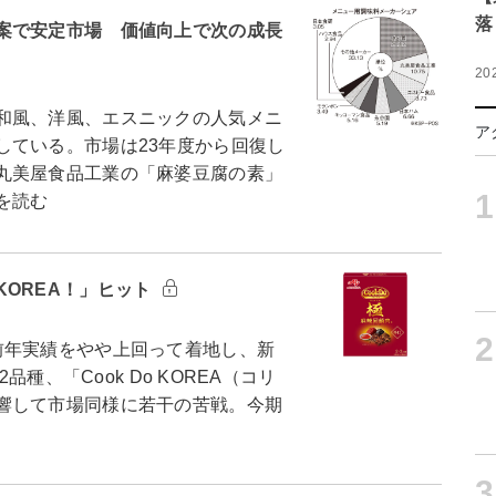
落
案で安定市場 価値向上で次の成長
20
和風、洋風、エスニックの人気メニ
ア
している。市場は23年度から回復し
丸美屋食品工業の「麻婆豆腐の素」
1
を読む
OREA！」ヒット
2
年実績をやや上回って着地し、新
品種、「Cook Do KOREA（コリ
響して市場同様に若干の苦戦。今期
3