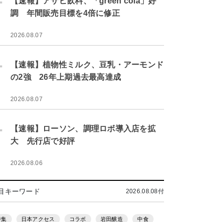
【速報】アサヒ飲料、「green cola」好
調 年間販売目標を4倍に修正
2026.08.07
.
【速報】植物性ミルク、豆乳・アーモンド
の2強 26年上期過去最高達成
2026.08.07
.
【速報】ローソン、調理ロボ導入店を拡
大 先行店で好評
2026.08.06
目キーワード
2026.08.08付
特集
日本アクセス
コラボ
岩田醸造
中食