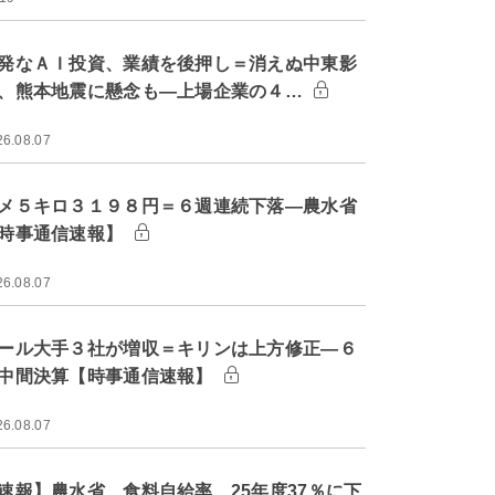
発なＡＩ投資、業績を後押し＝消えぬ中東影
、熊本地震に懸念も―上場企業の４…
26.08.07
メ５キロ３１９８円＝６週連続下落―農水省
時事通信速報】
26.08.07
ール大手３社が増収＝キリンは上方修正―６
中間決算【時事通信速報】
26.08.07
速報】農水省、食料自給率 25年度37％に下