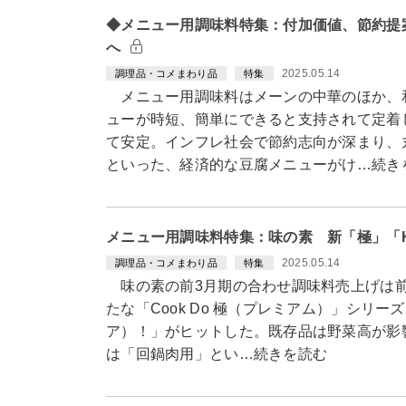
◆メニュー用調味料特集：付加価値、節約提
へ
2025.05.14
調理品・コメまわり品
特集
メニュー用調味料はメーンの中華のほか、
ューが時短、簡単にできると支持されて定着
て安定。インフレ社会で節約志向が深まり、
といった、経済的な豆腐メニューがけ…続き
メニュー用調味料特集：味の素 新「極」「K
2025.05.14
調理品・コメまわり品
特集
味の素の前3月期の合わせ調味料売上げは前
たな「Cook Do 極（プレミアム）」シリーズ2
ア）！」がヒットした。既存品は野菜高が影
は「回鍋肉用」とい…続きを読む