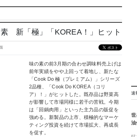
素 新「極」「KOREA！」ヒット
6面
味の素の前3月期の合わせ調味料売上げは
前年実績をやや上回って着地し、新たな
「Cook Do 極（プレミアム）」シリーズ
2品種、「Cook Do KOREA（コリ
速
ア）！」がヒットした。既存品は野菜高
が影響して市場同様に若干の苦戦。今期
は「回鍋肉用」といった主力品の販促を
世
強める。新製品の上市、積極的なマーケ
油
ティング投資を続けて市場拡大、再成長
を促す。
07