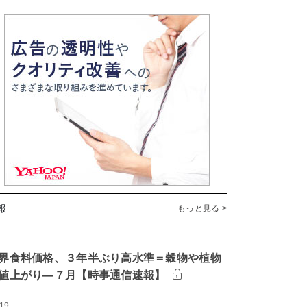
報
もっと見る >
界食料価格、３年半ぶり高水準＝穀物や植物
値上がり―７月【時事通信速報】
:19