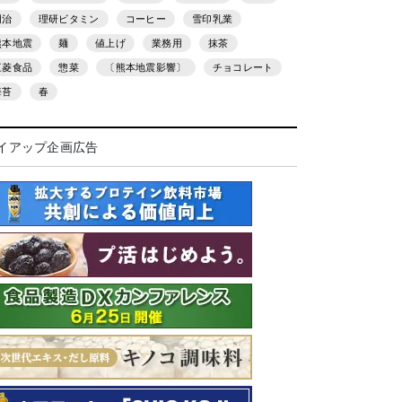
明治
理研ビタミン
コーヒー
雪印乳業
熊本地震
麺
値上げ
業務用
抹茶
三菱食品
惣菜
〔熊本地震影響〕
チョコレート
海苔
春
イアップ企画広告