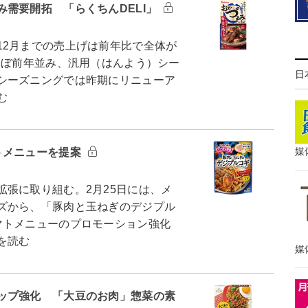
需要開拓 「らくちんDELI」
2月までの売上げは前年比で全体が
ほぼ前年並み、汎用（はんよう）シー
日
シーズニングでは昨期にリニューア
む
媒
トメニューを提案
張に取り組む。2月25日には、メ
ズから、「豚肉と玉ねぎのデジプル
マトメニューのプロモーション強化
を読む
媒
ップ強化 「大豆のお肉」惣菜の素