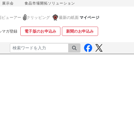
展示会
食品市場開拓ソリューション
面ビューアー
クリッピング
最新の紙面
マイページ
ルマガ登録
電子版のお申込み
新聞のお申込み
検索