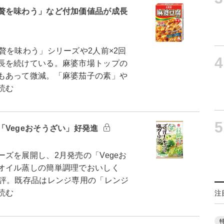
贅を味わう」など付加価値品が成長
贅を味わう」シリーズや2人前×2回
4
長を続けている。麻婆市場トップの
もあって微減。「麻婆茄子の素」や
読む
5
Vegeおそうざい」好発進
ズを展開し、2月発売の「Vegeお
オイル蒸しの簡単調理でおいしく
好評。既存品はレンジ専用の「レンジ
読む
注