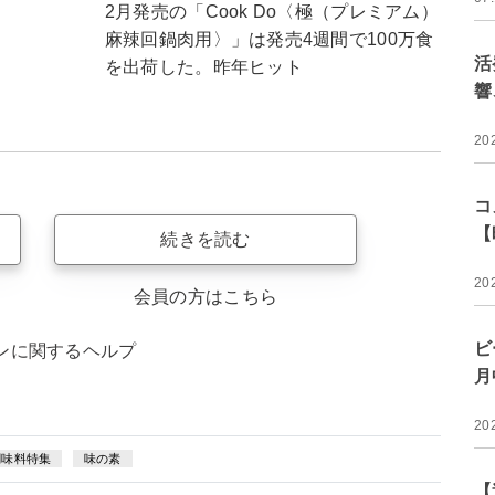
2月発売の「Cook Do〈極（プレミアム）
麻辣回鍋肉用〉」は発売4週間で100万食
活
を出荷した。昨年ヒット
響
20
コ
【
続きを読む
20
会員の方はこちら
ビ
ンに関するヘルプ
月
20
調味料特集
味の素
【