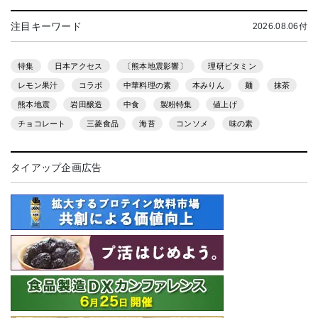
注目キーワード
2026.08.06付
特集
日本アクセス
〔熊本地震影響〕
理研ビタミン
レモン果汁
コラボ
中華料理の素
本みりん
麺
抹茶
熊本地震
岩田醸造
中食
製粉特集
値上げ
チョコレート
三菱食品
海苔
コンソメ
味の素
タイアップ企画広告