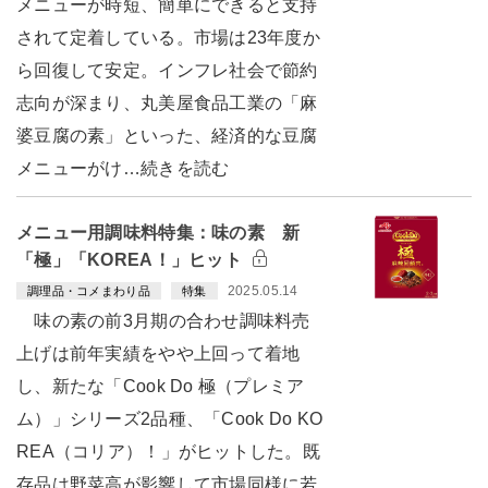
メニューが時短、簡単にできると支持
されて定着している。市場は23年度か
ら回復して安定。インフレ社会で節約
志向が深まり、丸美屋食品工業の「麻
婆豆腐の素」といった、経済的な豆腐
メニューがけ…続きを読む
メニュー用調味料特集：味の素 新
「極」「KOREA！」ヒット
2025.05.14
調理品・コメまわり品
特集
味の素の前3月期の合わせ調味料売
上げは前年実績をやや上回って着地
し、新たな「Cook Do 極（プレミア
ム）」シリーズ2品種、「Cook Do KO
REA（コリア）！」がヒットした。既
存品は野菜高が影響して市場同様に若