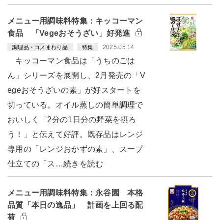
メニュー用調味料特集：キッコーマン
食品 「Vegeおそうざい」好発進
2025.05.14
調理品・コメまわり品
特集
キッコーマン食品は「うちのごは
ん」シリーズを展開し、2月発売の「V
egeおそうざいの素」が好スタートを
切っている。オイル蒸しの簡単調理で
おいしく「2分の1日分の野菜を摂ろ
う！」と伝えて好評。既存品はレンジ
専用の「レンジおかずの素」、スープ
仕立ての「ス…続きを読む
メニュー用調味料特集：永谷園 本格
品質「本日の逸品」 計画を上回る配
荷