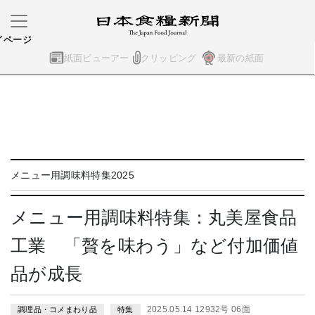
イページ
紙面ビューアー
クリッピング
最新の紙面
メニュー用調味料特集2025
メニュー用調味料特集：丸美屋食品
工業 「贅を味わう」など付加価値
品が成長
2025.05.14 12932号 06面
調理品・コメまわり品
特集