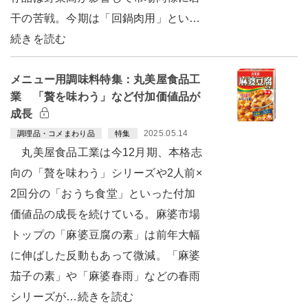
干の苦戦。今期は「回鍋肉用」とい…
続きを読む
メニュー用調味料特集：丸美屋食品工
業 「贅を味わう」など付加価値品が
成長
2025.05.14
調理品・コメまわり品
特集
丸美屋食品工業は今12月期、本格志
向の「贅を味わう」シリーズや2人前×
2回分の「おうち食堂」といった付加
価値品の成長を続けている。麻婆市場
トップの「麻婆豆腐の素」は前年大幅
に伸ばした反動もあって微減。「麻婆
茄子の素」や「麻婆春雨」などの春雨
シリーズが…続きを読む