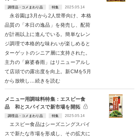
2025.05.14
調理品・コメまわり品
特集
永谷園は3月から2人世帯向け、本格
品質の「本日の逸品」を発売し、配荷
が計画以上に進んでいる。簡単なレン
ジ調理で本格的な味わいが楽しめると
ターゲットのシニア層に支持された。
主力の「麻婆春雨」はリニューアルし
て店頭での露出度を向上。新CMを5月
から放映し…続きを読む
メニュー用調味料特集：エスビー食
品 和とスパイスで新市場を開拓
2025.05.14
調理品・コメまわり品
特集
エスビー食品はシーズニングスパイ
スで新たな市場を形成し、その拡大に