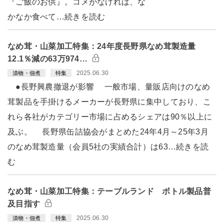
『ご飯のお供』。コメがなければ、な
かなか食べて…続きを読む
なめ茸・山菜加工特集：24年度長野県なめ茸製造量
12.1％減の63万974…
2025.06.30
漬物・佃煮
特集
●長野興農撤退が影響 一般市場、量販店向けのなめ
茸製品を手掛けるメーカーが長野県に集中しており、こ
れら各社がカテゴリー市場に占めるシェアは90％以上に
及ぶ。 長野県缶詰協会がまとめた24年4月～25年3月
のなめ茸製造量（会員5社の実績合計）は63…続きを読
む
なめ茸・山菜加工特集：テーブルランド ボトル製品普
及目指す
2025.06.30
漬物・佃煮
特集