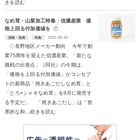
きを読む
なめ茸・山菜加工特集：信濃産業 価
格上回る付加価値を
2025.06.30
漬物・佃煮
特集
◇長野地区メーカー動向 今年で創
業75周年を迎えた信濃産業。「新たな
挑戦の出発点」（同社）の今期は、
「価格を上回る付加価値」がコンセプ
トの新商品「焼きあごだしなめ茸」と
「とろ×シャキなめ茸」を9月に発売す
る予定だ。 「焼きあごだし」は「世
界的な和…続きを読む