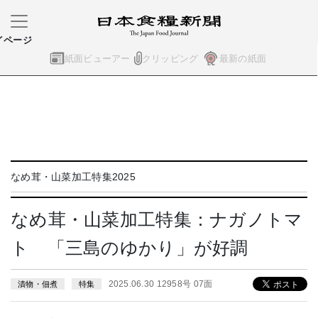
イページ
紙面ビューアー
クリッピング
最新の紙面
なめ茸・山菜加工特集2025
なめ茸・山菜加工特集：ナガノトマ
ト 「三島のゆかり」が好調
2025.06.30 12958号 07面
漬物・佃煮
特集