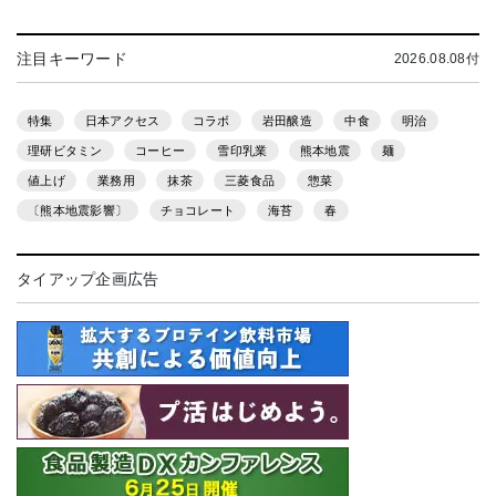
注目キーワード
2026.08.08付
特集
日本アクセス
コラボ
岩田醸造
中食
明治
理研ビタミン
コーヒー
雪印乳業
熊本地震
麺
値上げ
業務用
抹茶
三菱食品
惣菜
〔熊本地震影響〕
チョコレート
海苔
春
タイアップ企画広告