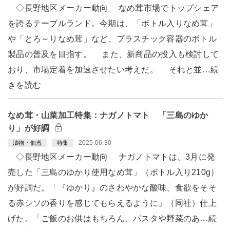
◇長野地区メーカー動向 なめ茸市場でトップシェア
を誇るテーブルランド。今期は、「ボトル入りなめ茸」
や「とろ～りなめ茸」など、プラスチック容器のボトル
製品の普及を目指す。 また、新商品の投入も検討して
おり、市場定着を加速させたい考えだ。 それと並…続
きを読む
なめ茸・山菜加工特集：ナガノトマト 「三島のゆか
り」が好調
2025.06.30
漬物・佃煮
特集
◇長野地区メーカー動向 ナガノトマトは、3月に発
売した「三島のゆかり使用なめ茸」（ボトル入り210g）
が好調だ。「『ゆかり』のさわやかな酸味、食欲をそそ
る赤シソの香りを感じてもらえるように」（同社）仕上
げた。「ご飯のお供はもちろん、パスタや野菜のあ…続