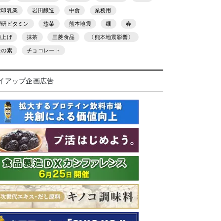
雪印乳業
岩田醸造
中食
業務用
理研ビタミン
惣菜
熊本地震
麺
春
値上げ
抹茶
三菱食品
〔熊本地震影響〕
味の素
チョコレート
イアップ企画広告