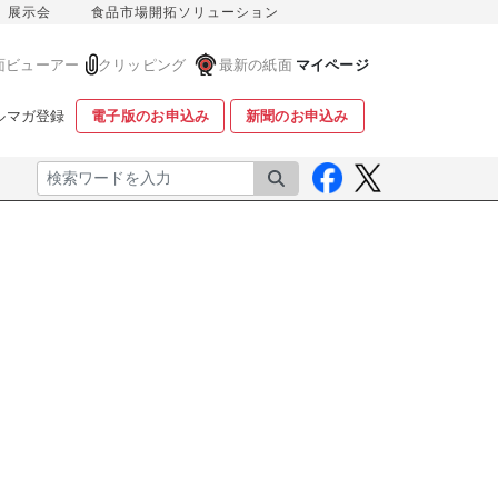
展示会
食品市場開拓ソリューション
面ビューアー
クリッピング
最新の紙面
マイページ
ルマガ登録
電子版のお申込み
新聞のお申込み
検索