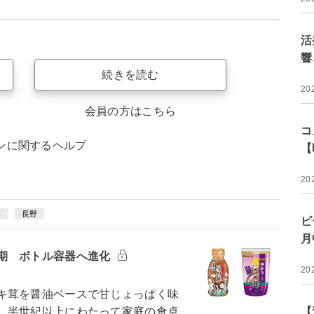
活
響
続きを読む
20
会員の方はこちら
コ
ンに関するヘルプ
【
20
集
長野
ビ
月
期 ボトル容器へ進化
20
キ茸を醤油ベースで甘じょっぱく味
、半世紀以上にわたって家庭の食卓
【