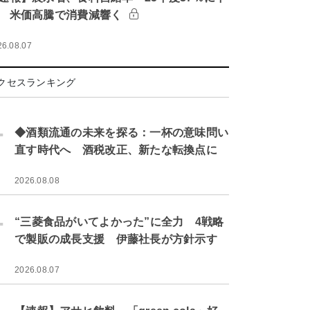
 米価高騰で消費減響く
26.08.07
クセスランキング
.
◆酒類流通の未来を探る：一杯の意味問い
直す時代へ 酒税改正、新たな転換点に
2026.08.08
.
“三菱食品がいてよかった”に全力 4戦略
で製販の成長支援 伊藤社長が方針示す
2026.08.07
.