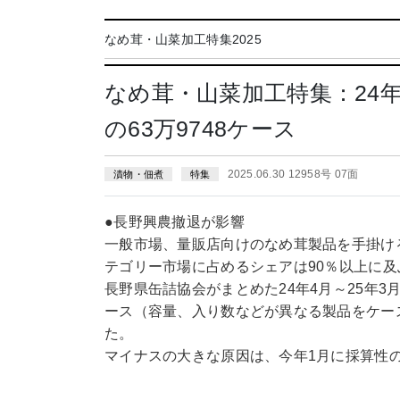
なめ茸・山菜加工特集2025
なめ茸・山菜加工特集：24年
の63万9748ケース
2025.06.30 12958号 07面
漬物・佃煮
特集
●長野興農撤退が影響
一般市場、量販店向けのなめ茸製品を手掛け
テゴリー市場に占めるシェアは90％以上に及
長野県缶詰協会がまとめた24年4月～25年3
ース（容量、入り数などが異なる製品をケース
た。
マイナスの大きな原因は、今年1月に採算性