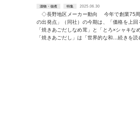
2025.06.30
漬物・佃煮
特集
◇長野地区メーカー動向 今年で創業75周
の出発点」（同社）の今期は、「価格を上回
「焼きあごだしなめ茸」と「とろ×シャキな
「焼きあごだし」は「世界的な和…続きを読