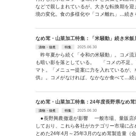
などで親しまれているが、大きな転換期を迎
境の変化。食の多様化や「コメ離れ」…続き
なめ茸・山菜加工特集：「米騒動」続き米飯
2025.06.30
漬物・佃煮
特集
昨年夏から続く「令和の米騒動」。コメ流
も暗い影を落としている。 「コメの不足、
マト。「メニュー提案に力を入れているが、
供』。コメがなければ、なかなか食べて…続
なめ茸・山菜加工特集：24年度長野県なめ茸製造
2025.06.30
漬物・佃煮
特集
●長野興農撤退が影響 一般市場、量販店
しており、これら各社がカテゴリー市場に占
とめた24年4月～25年3月のなめ茸製造量（