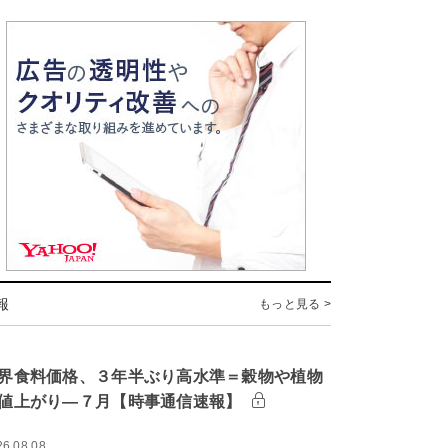
報
もっと見る >
界食料価格、３年半ぶり高水準＝穀物や植物
値上がり―７月【時事通信速報】
26.08.08