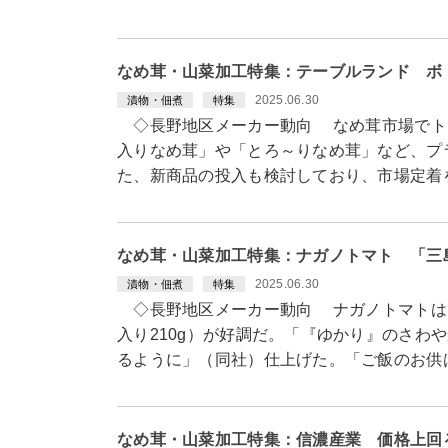
なめ茸・山菜加工特集：テーブルランド ボ
2025.06.30
漬物・佃煮
特集
◇長野地区メーカー動向 なめ茸市場でト
入りなめ茸」や「とろ～りなめ茸」など、プ
た、新商品の投入も検討しており、市場定着
なめ茸・山菜加工特集：ナガノトマト 「三
2025.06.30
漬物・佃煮
特集
◇長野地区メーカー動向 ナガノトマトは
入り210g）が好調だ。「『ゆかり』のさわ
るように」（同社）仕上げた。「ご飯のお供
なめ茸・山菜加工特集：信濃産業 価格上回