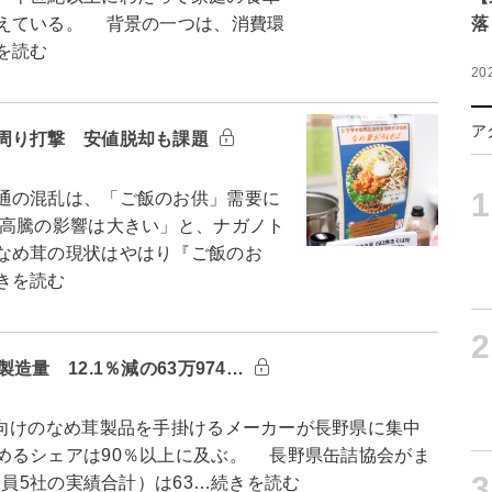
えている。 背景の一つは、消費環
落
を読む
20
ア
周り打撃 安値脱却も課題
1
通の混乱は、「ご飯のお供」需要に
高騰の影響は大きい」と、ナガノト
なめ茸の現状はやはり『ご飯のお
きを読む
2
量 12.1％減の63万974…
向けのなめ茸製品を手掛けるメーカーが長野県に集中
めるシェアは90％以上に及ぶ。 長野県缶詰協会がま
3
会員5社の実績合計）は63…続きを読む