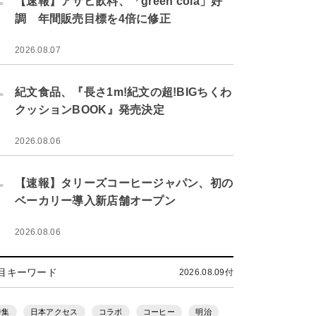
【速報】アサヒ飲料、「green cola」好
調 年間販売目標を4倍に修正
2026.08.07
.
紀文食品、『長さ1m!紀文の超!BIGちくわ
クッションBOOK』発売決定
2026.08.06
.
【速報】タリーズコーヒージャパン、初の
ベーカリー導入新店舗オープン
2026.08.06
目キーワード
2026.08.09付
特集
日本アクセス
コラボ
コーヒー
明治