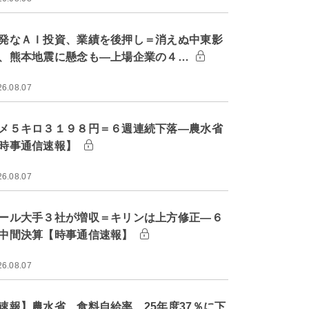
発なＡＩ投資、業績を後押し＝消えぬ中東影
、熊本地震に懸念も―上場企業の４…
26.08.07
メ５キロ３１９８円＝６週連続下落―農水省
時事通信速報】
26.08.07
ール大手３社が増収＝キリンは上方修正―６
中間決算【時事通信速報】
26.08.07
速報】農水省、食料自給率 25年度37％に下