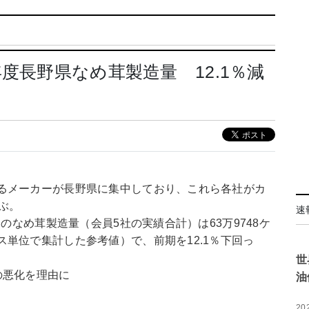
度長野県なめ茸製造量 12.1％減
るメーカーが長野県に集中しており、これら各社がカ
ぶ。
速
月のなめ茸製造量（会員5社の実績合計）は63万9748ケ
単位で集計した参考値）で、前期を12.1％下回っ
世
の悪化を理由に
油
20