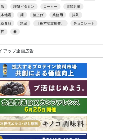
明治
理研ビタミン
コーヒー
雪印乳業
熊本地震
麺
値上げ
業務用
抹茶
三菱食品
惣菜
〔熊本地震影響〕
チョコレート
海苔
春
イアップ企画広告