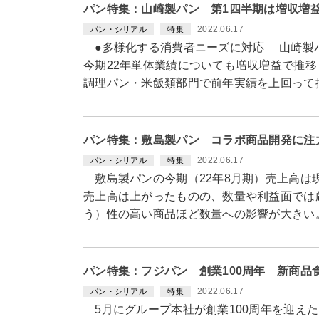
パン特集：山崎製パン 第1四半期は増収増
2022.06.17
パン・シリアル
特集
●多様化する消費者ニーズに対応 山崎製パン
今期22年単体業績についても増収増益で推
調理パン・米飯類部門で前年実績を上回って
パン特集：敷島製パン コラボ商品開発に注
2022.06.17
パン・シリアル
特集
敷島製パンの今期（22年8月期）売上高は
売上高は上がったものの、数量や利益面では
う）性の高い商品ほど数量への影響が大きい
パン特集：フジパン 創業100周年 新商品
2022.06.17
パン・シリアル
特集
5月にグループ本社が創業100周年を迎えた