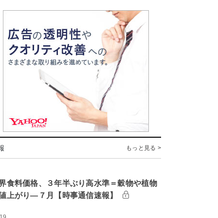
報
もっと見る >
界食料価格、３年半ぶり高水準＝穀物や植物
値上がり―７月【時事通信速報】
:19