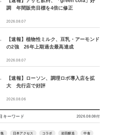
【速報】アサヒ飲料、「green cola」好
調 年間販売目標を4倍に修正
2026.08.07
.
【速報】植物性ミルク、豆乳・アーモンド
の2強 26年上期過去最高達成
2026.08.07
.
【速報】ローソン、調理ロボ導入店を拡
大 先行店で好評
2026.08.06
目キーワード
2026.08.08付
特集
日本アクセス
コラボ
岩田醸造
中食