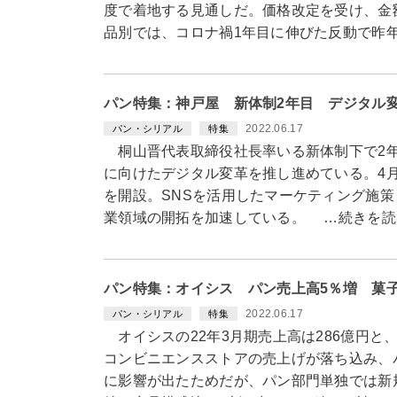
度で着地する見通しだ。価格改定を受け、金
品別では、コロナ禍1年目に伸びた反動で昨
パン特集：神戸屋 新体制2年目 デジタル
2022.06.17
パン・シリアル
特集
桐山晋代表取締役社長率いる新体制下で2年
に向けたデジタル変革を推し進めている。4
を開設。SNSを活用したマーケティング施
業領域の開拓を加速している。 …続きを読
パン特集：オイシス パン売上高5％増 菓
2022.06.17
パン・シリアル
特集
オイシスの22年3月期売上高は286億円と、
コンビニエンスストアの売上げが落ち込み、
に影響が出たためだが、パン部門単独では新