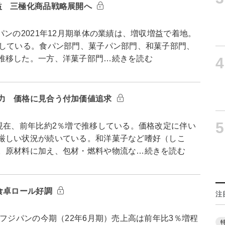
益 三極化商品戦略展開へ
の2021年12月期単体の業績は、増収増益で着地。
移している。食パン部門、菓子パン部門、和菓子部門、
推移した。一方、洋菓子部門…続きを読む
4
力 価格に見合う付加価値追求
5
現在、前年比約2％増で推移している。価格改定に伴い
厳しい状況が続いている。和洋菓子など嗜好（しこ
。原材料に加え、包材・燃料や物流な…続きを読む
食卓ロール好調
注
フジパンの今期（22年6月期）売上高は前年比3％増程