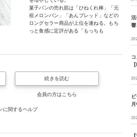
を増やしている。
菓子パンの売れ筋は「ひねくれ棒」「元
祖メロンパン」「あんブレッド」などの
活
ロングセラー商品が上位を連ねる。もち
響
っと食感に定評がある「もっちも
20
コ
【
続きを読む
20
会員の方はこちら
ビ
月
ンに関するヘルプ
20
【