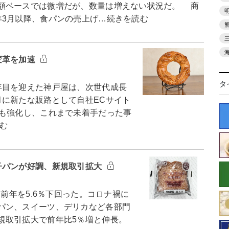
額ベースでは微増だが、数量は増えない状況だ。 商
年3月以降、食パンの売上げ…続きを読む
変革を加速
タ
目を迎えた神戸屋は、次世代成長
月に新たな販路として自社ECサイト
策も強化し、これまで未着手だった事
む
子パンが好調、新規取引拡大
前年を5.6％下回った。コロナ禍に
パン、スイーツ、デリカなど各部門
規取引拡大で前年比5％増と伸長。