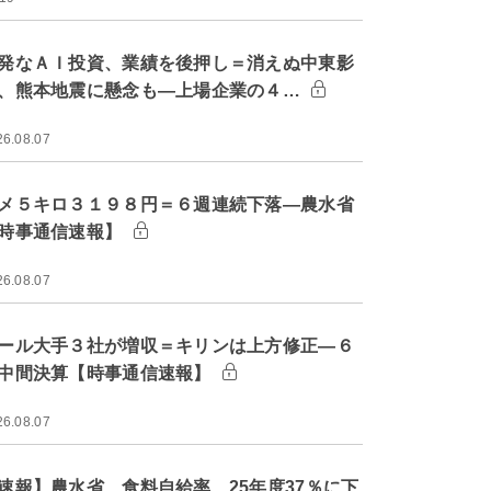
発なＡＩ投資、業績を後押し＝消えぬ中東影
、熊本地震に懸念も―上場企業の４…
26.08.07
メ５キロ３１９８円＝６週連続下落―農水省
時事通信速報】
26.08.07
ール大手３社が増収＝キリンは上方修正―６
中間決算【時事通信速報】
26.08.07
速報】農水省、食料自給率 25年度37％に下