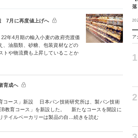
落
透 7月に再度値上げへ
20
ア
22年4月期の輸入小麦の政府売渡価
加え、油脂類、砂糖、包装資材などの
ストや物流費も上昇していることか
1
者育成へ
2
育コース」新設 日本パン技術研究所は、製パン技術
EB教育コース」を新設した。 新たなコースを開設に
リテイルベーカリーは製品の自…続きを読む
3