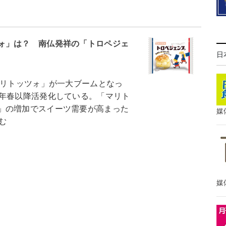
ォ」は？ 南仏発祥の「トロペジェ
日
マリトッツォ」が一大ブームとなっ
2年春以降活発化している。「マリト
」の増加でスイーツ需要が高まった
媒
む
媒