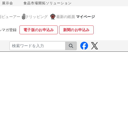
展示会
食品市場開拓ソリューション
面ビューアー
クリッピング
最新の紙面
マイページ
ルマガ登録
電子版のお申込み
新聞のお申込み
検索