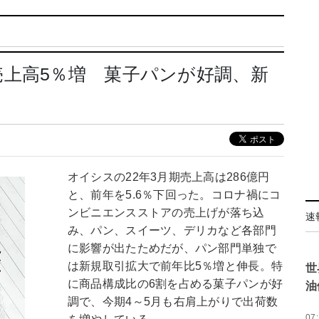
上高5％増 菓子パンが好調、新
オイシスの22年3月期売上高は286億円
と、前年を5.6％下回った。コロナ禍にコ
ンビニエンスストアの売上げが落ち込
速
み、パン、スイーツ、デリカなど各部門
に影響が出たためだが、パン部門単独で
は新規取引拡大で前年比5％増と伸長。特
世
に商品構成比の6割を占める菓子パンが好
油
調で、今期4～5月も右肩上がりで出荷数
07