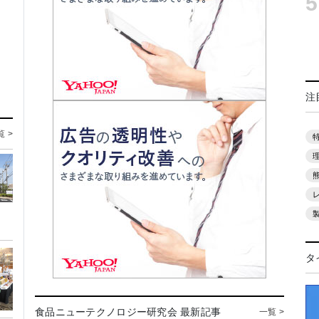
5
注
覧 >
タ
食品ニューテクノロジー研究会 最新記事
一覧 >