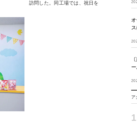
20
訪問した。同工場では、祝日を
オ
ス
20
〔
ー
20
ア
1