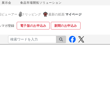
展示会
食品市場開拓ソリューション
面ビューアー
クリッピング
最新の紙面
マイページ
ルマガ登録
電子版のお申込み
新聞のお申込み
検索