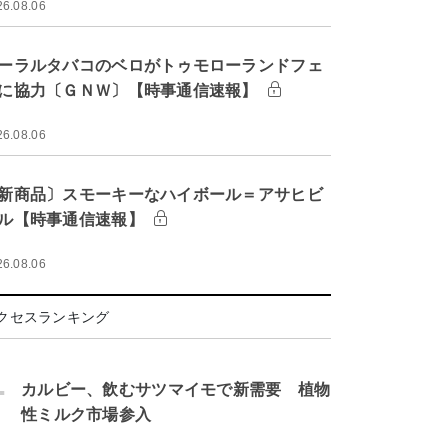
26.08.06
ーラルタバコのベロがトゥモローランドフェ
に協力〔ＧＮＷ〕【時事通信速報】
26.08.06
新商品〕スモーキーなハイボール＝アサヒビ
ル【時事通信速報】
26.08.06
クセスランキング
.
カルビー、飲むサツマイモで新需要 植物
性ミルク市場参入