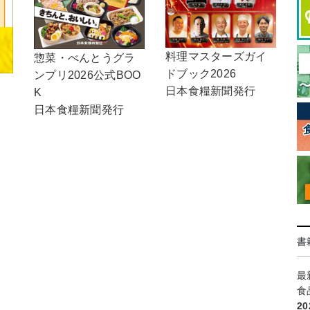
料理マスターズガイ
惣菜・べんとうグラ
ドブック2026
ンプリ2026公式BOO
日本食糧新聞発行
K
日本食糧新聞発行
書
最
食
2