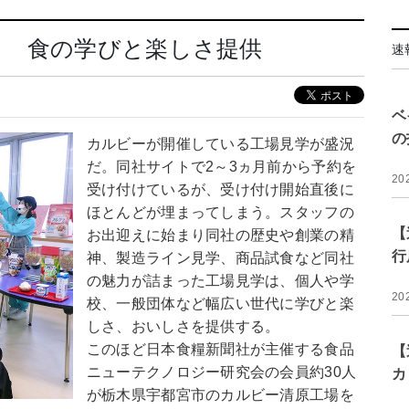
う 食の学びと楽しさ提供
速
ベ
の
カルビーが開催している工場見学が盛況
だ。同社サイトで2～3ヵ月前から予約を
20
受け付けているが、受け付け開始直後に
ほとんどが埋まってしまう。スタッフの
【
お出迎えに始まり同社の歴史や創業の精
行
神、製造ライン見学、商品試食など同社
の魅力が詰まった工場見学は、個人や学
20
校、一般団体など幅広い世代に学びと楽
しさ、おいしさを提供する。
このほど日本食糧新聞社が主催する食品
【
ニューテクノロジー研究会の会員約30人
カ
が栃木県宇都宮市のカルビー清原工場を