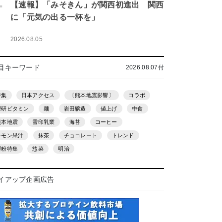
.
【速報】「みそきん」が関西初進出 関西
に「元気の出る一杯を」
2026.08.05
目キーワード
2026.08.07付
特集
日本アクセス
〔熊本地震影響〕
コラボ
理研ビタミン
麺
岩田醸造
値上げ
中食
熊本地震
雪印乳業
海苔
コーヒー
レモン果汁
抹茶
チョコレート
トレンド
製粉特集
惣菜
明治
イアップ企画広告