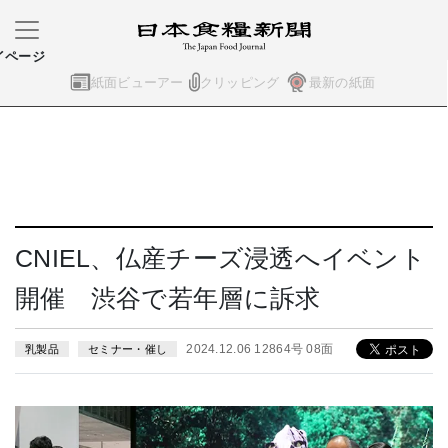
イページ
紙面ビューアー
クリッピング
最新の紙面
CNIEL、仏産チーズ浸透へイベント
開催 渋谷で若年層に訴求
2024.12.06 12864号 08面
乳製品
セミナー・催し