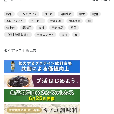
特集
日本アクセス
コラボ
岩田醸造
中食
明治
理研ビタミン
コーヒー
雪印乳業
熊本地震
麺
値上げ
業務用
抹茶
三菱食品
惣菜
〔熊本地震影響〕
チョコレート
海苔
春
タイアップ企画広告