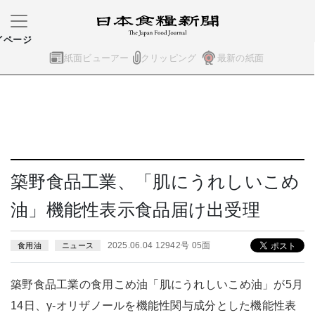
イページ
紙面ビューアー
クリッピング
最新の紙面
築野食品工業、「肌にうれしいこめ
油」機能性表示食品届け出受理
2025.06.04 12942号 05面
食用油
ニュース
築野食品工業の食用こめ油「肌にうれしいこめ油」が5月
14日、γ-オリザノールを機能性関与成分とした機能性表