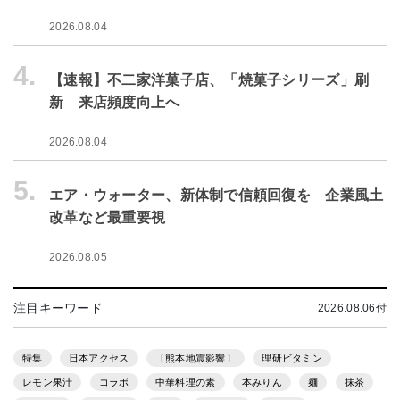
2026.08.04
4.
【速報】不二家洋菓子店、「焼菓子シリーズ」刷
新 来店頻度向上へ
2026.08.04
5.
エア・ウォーター、新体制で信頼回復を 企業風土
改革など最重要視
2026.08.05
注目キーワード
2026.08.06付
特集
日本アクセス
〔熊本地震影響〕
理研ビタミン
レモン果汁
コラボ
中華料理の素
本みりん
麺
抹茶