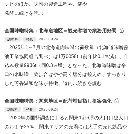
シピのほか、味噌の製造工程や、麹や
発酵…続きを読む
全国味噌特集：北海道地区＝観光客増で業務用好調
2025.09.24
調味料
特集
2025年1～7月の北海道内味噌出荷数量（北海道味噌醤
油工業協同組合調べ）は1万0058t（前年比0.1％減）、仕
込み数量9936t（同0.3％増）となった。北海道味噌は辛
口の米味噌、麹歩合はやや高く塩分は控えめ、すっきり
した芳香温和な味が特徴。道内…続きを読む
全国味噌特集：関東地区＝配荷増目指し提案強化
2025.09.24
調味料
特集
2020年の国勢調査によると関東1都6県の人口は総人口
のおよそ35％。関東エリアの売場には大手の売れ筋品や