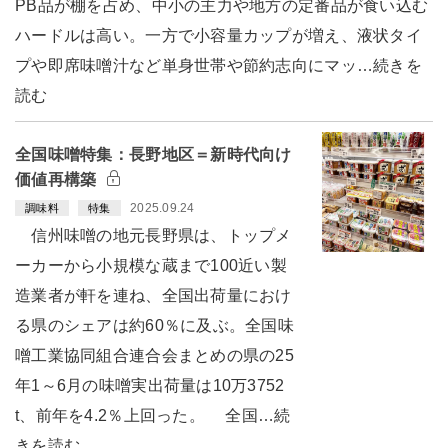
PB品が棚を占め、中小の主力や地方の定番品が食い込む
ハードルは高い。一方で小容量カップが増え、液状タイ
プや即席味噌汁など単身世帯や節約志向にマッ…続きを
読む
全国味噌特集：長野地区＝新時代向け
価値再構築
2025.09.24
調味料
特集
信州味噌の地元長野県は、トップメ
ーカーから小規模な蔵まで100近い製
造業者が軒を連ね、全国出荷量におけ
る県のシェアは約60％に及ぶ。全国味
噌工業協同組合連合会まとめの県の25
年1～6月の味噌実出荷量は10万3752
t、前年を4.2％上回った。 全国…続
きを読む