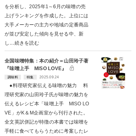
を分析し、2025年1～6月の味噌の売
上げランキングを作成した。上位には
大手メーカーの主力や地域の定番商品
が並び安定した傾向を見せる中、新
し…続きを読む
全国味噌特集：本の紹介＝山田玲子著
『味噌上手 MISO LOVE』
2025.09.24
調味料
特集
●料理研究家伝える味噌の魅力 料
理研究家の山田玲子氏が味噌の魅力を
伝えるレシピ本「味噌上手 MISO LO
VE」がK＆M企画室から刊行された。
全文英訳併記が特徴の本書では味噌を
手軽に食べてもらうために考案したレ