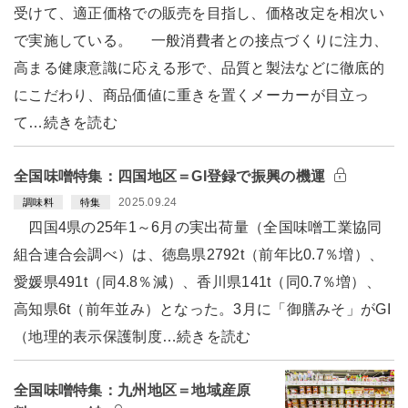
受けて、適正価格での販売を目指し、価格改定を相次い
で実施している。 一般消費者との接点づくりに注力、
高まる健康意識に応える形で、品質と製法などに徹底的
にこだわり、商品価値に重きを置くメーカーが目立っ
て…続きを読む
全国味噌特集：四国地区＝GI登録で振興の機運
2025.09.24
調味料
特集
四国4県の25年1～6月の実出荷量（全国味噌工業協同
組合連合会調べ）は、徳島県2792t（前年比0.7％増）、
愛媛県491t（同4.8％減）、香川県141t（同0.7％増）、
高知県6t（前年並み）となった。3月に「御膳みそ」がGI
（地理的表示保護制度…続きを読む
全国味噌特集：九州地区＝地域産原