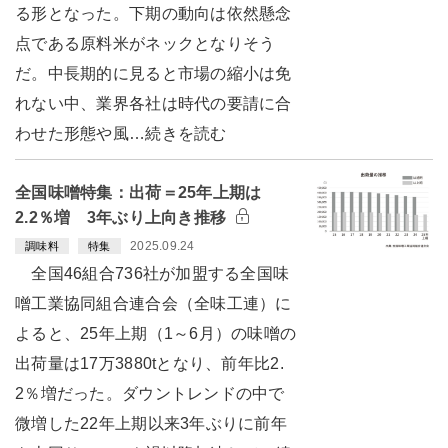
る形となった。下期の動向は依然懸念
点である原料米がネックとなりそう
だ。中長期的に見ると市場の縮小は免
れない中、業界各社は時代の要請に合
わせた形態や風…続きを読む
全国味噌特集：出荷＝25年上期は
2.2％増 3年ぶり上向き推移
2025.09.24
調味料
特集
全国46組合736社が加盟する全国味
噌工業協同組合連合会（全味工連）に
よると、25年上期（1～6月）の味噌の
出荷量は17万3880tとなり、前年比2.
2％増だった。ダウントレンドの中で
微増した22年上期以来3年ぶりに前年