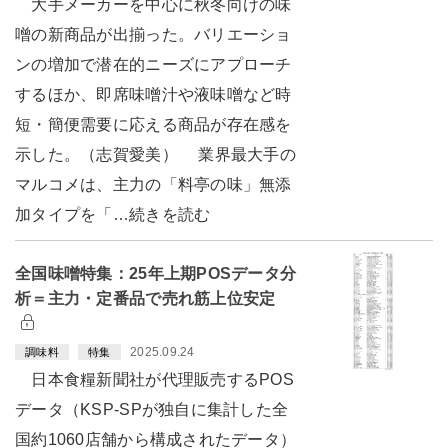
大手メーカーを中心に秋冬向けの味
噌の新商品が出揃った。バリエーショ
ンの増加で潜在的ニーズにアプローチ
するほか、即席味噌汁や液味噌など時
短・簡便需要に応える商品が存在感を
示した。（志賀愛美） 業界最大手の
マルコメは、主力の「料亭の味」無添
加タイプを「…続きを読む
全国味噌特集：25年上期POSデータ分
析＝主力・定番品で売れ筋上位安定
2025.09.24
調味料
特集
日本食糧新聞社が代理販売するPOS
データ（KSP-SPが独自に集計した全
国約1060店舗から構成されたデータ）