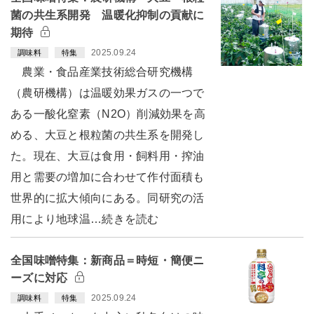
菌の共生系開発 温暖化抑制の貢献に
期待
2025.09.24
調味料
特集
農業・食品産業技術総合研究機構
（農研機構）は温暖効果ガスの一つで
ある一酸化窒素（N2O）削減効果を高
める、大豆と根粒菌の共生系を開発し
た。現在、大豆は食用・飼料用・搾油
用と需要の増加に合わせて作付面積も
世界的に拡大傾向にある。同研究の活
用により地球温…続きを読む
全国味噌特集：新商品＝時短・簡便ニ
ーズに対応
2025.09.24
調味料
特集