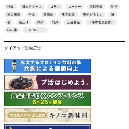
特集
日本アクセス
コラボ
コーヒー
雪印乳業
明治
岩田醸造
中食
業務用
熊本地震
理研ビタミン
麺
春
値上げ
抹茶
惣菜
三菱食品
〔熊本地震影響〕
味の素
チョコレート
タイアップ企画広告