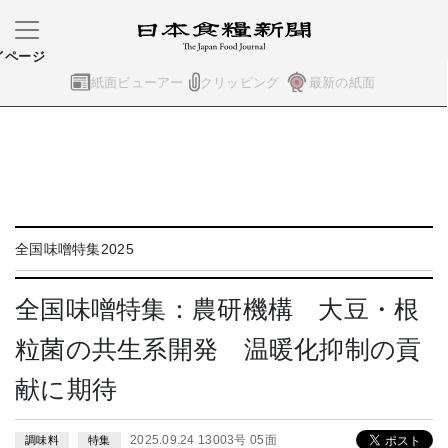
イページ
紙面ビューアー
クリッピング
最新の紙面
全国味噌特集2025
全国味噌特集：農研機構 大豆・根
粒菌の共生系開発 温暖化抑制の貢
献に期待
2025.09.24 13003号 05面
調味料
特集