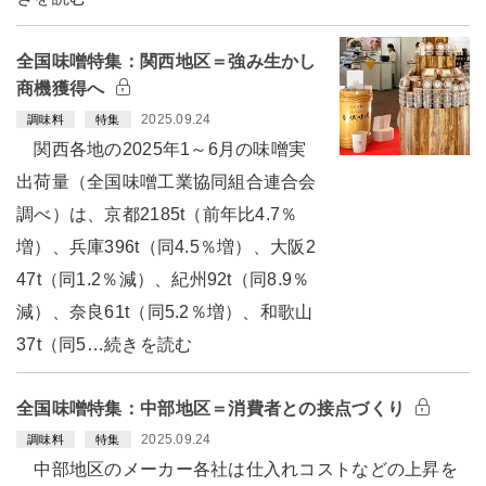
全国味噌特集：関西地区＝強み生かし
商機獲得へ
2025.09.24
調味料
特集
関西各地の2025年1～6月の味噌実
出荷量（全国味噌工業協同組合連合会
調べ）は、京都2185t（前年比4.7％
増）、兵庫396t（同4.5％増）、大阪2
47t（同1.2％減）、紀州92t（同8.9％
減）、奈良61t（同5.2％増）、和歌山
37t（同5…続きを読む
全国味噌特集：中部地区＝消費者との接点づくり
2025.09.24
調味料
特集
中部地区のメーカー各社は仕入れコストなどの上昇を