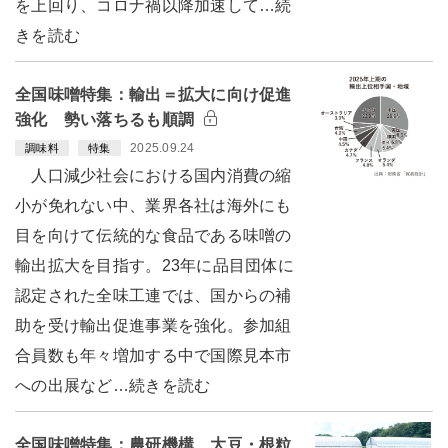
を上回り、コロナ禍以降加速して…続
きを読む
全国味噌特集：輸出＝拡大に向け促進
強化 勢い落ちるも順調
2025.09.24
調味料
特集
人口減少社会における国内消費の縮
小が免れない中、業界各社は海外にも
目を向けて伝統的な食品である味噌の
輸出拡大を目指す。23年に品目団体に
認定された全味工連では、国からの補
助を受け輸出促進事業を強化。参加組
合員数も年々増加する中で国際見本市
への出展など…続きを読む
全国味噌特集：農研機構 大豆・根粒