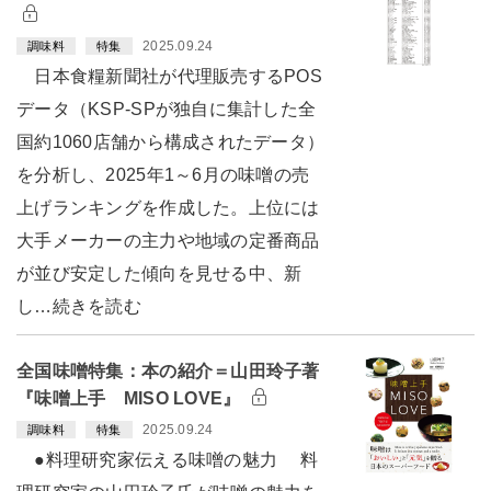
2025.09.24
調味料
特集
日本食糧新聞社が代理販売するPOS
データ（KSP-SPが独自に集計した全
国約1060店舗から構成されたデータ）
を分析し、2025年1～6月の味噌の売
上げランキングを作成した。上位には
大手メーカーの主力や地域の定番商品
が並び安定した傾向を見せる中、新
し…続きを読む
全国味噌特集：本の紹介＝山田玲子著
『味噌上手 MISO LOVE』
2025.09.24
調味料
特集
●料理研究家伝える味噌の魅力 料