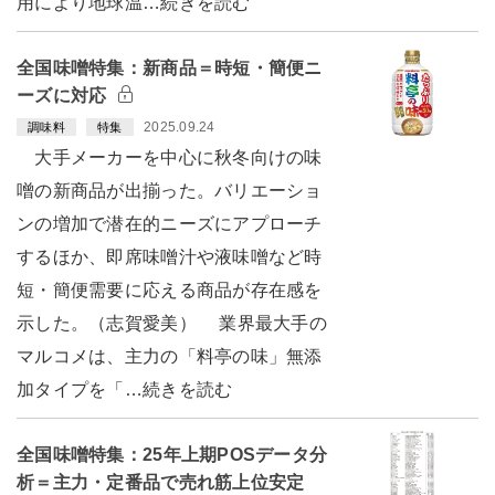
用により地球温…続きを読む
全国味噌特集：新商品＝時短・簡便ニ
ーズに対応
2025.09.24
調味料
特集
大手メーカーを中心に秋冬向けの味
噌の新商品が出揃った。バリエーショ
ンの増加で潜在的ニーズにアプローチ
するほか、即席味噌汁や液味噌など時
短・簡便需要に応える商品が存在感を
示した。（志賀愛美） 業界最大手の
マルコメは、主力の「料亭の味」無添
加タイプを「…続きを読む
全国味噌特集：25年上期POSデータ分
析＝主力・定番品で売れ筋上位安定