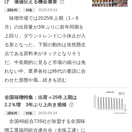
げ 価値伝える機会重要
2025.09.24
調味料
特集
味噌市場では2025年上期（1～6
月）の出荷量が3年ぶりに前年同期を
上回り、ダウントレンドに小休止が入
る形となった。下期の動向は依然懸念
点である原料米がネックとなりそう
だ。中長期的に見ると市場の縮小は免
れない中、業界各社は時代の要請に合
わせた形態や風…続きを読む
全国味噌特集：出荷＝25年上期は
2.2％増 3年ぶり上向き推移
2025.09.24
調味料
特集
全国46組合736社が加盟する全国味
噌工業協同組合連合会（全味工連）に