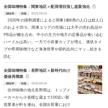
全国味噌特集：関東地区＝配荷増目指し提案強化
2025.09.24
調味料
特集
2020年の国勢調査によると関東1都6県の人口は総人口
のおよそ35％。関東エリアの売場には大手の売れ筋品や
PB品が棚を占め、中小の主力や地方の定番品が食い込む
ハードルは高い。一方で小容量カップが増え、液状タイ
プや即席味噌汁など単身世帯や節約志向にマッ…続きを
読む
全国味噌特集：長野地区＝新時代向け
価値再構築
2025.09.24
調味料
特集
信州味噌の地元長野県は、トップメ
ーカーから小規模な蔵まで100近い製
造業者が軒を連ね、全国出荷量におけ