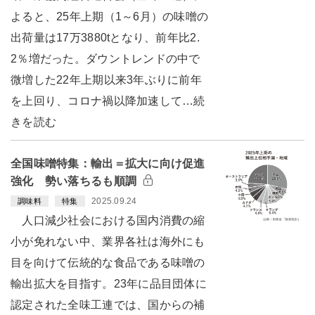
よると、25年上期（1～6月）の味噌の
出荷量は17万3880tとなり、前年比2.
2％増だった。ダウントレンドの中で
微増した22年上期以来3年ぶりに前年
を上回り、コロナ禍以降加速して…続
きを読む
全国味噌特集：輸出＝拡大に向け促進
強化 勢い落ちるも順調
2025.09.24
調味料
特集
人口減少社会における国内消費の縮
小が免れない中、業界各社は海外にも
目を向けて伝統的な食品である味噌の
輸出拡大を目指す。23年に品目団体に
認定された全味工連では、国からの補