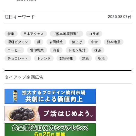
注目キーワード
2026.08.07付
特集
日本アクセス
〔熊本地震影響〕
コラボ
理研ビタミン
麺
岩田醸造
値上げ
中食
熊本地震
コーヒー
雪印乳業
海苔
レモン果汁
抹茶
チョコレート
トレンド
製粉特集
惣菜
明治
タイアップ企画広告