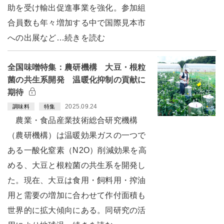
助を受け輸出促進事業を強化。参加組
合員数も年々増加する中で国際見本市
への出展など…続きを読む
全国味噌特集：農研機構 大豆・根粒
菌の共生系開発 温暖化抑制の貢献に
期待
2025.09.24
調味料
特集
農業・食品産業技術総合研究機構
（農研機構）は温暖効果ガスの一つで
ある一酸化窒素（N2O）削減効果を高
める、大豆と根粒菌の共生系を開発し
た。現在、大豆は食用・飼料用・搾油
用と需要の増加に合わせて作付面積も
世界的に拡大傾向にある。同研究の活