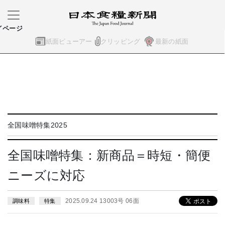
イページ
紙面ビューアー
クリッピング
最新の紙面
全国味噌特集2025
全国味噌特集：新商品＝時短・簡便
ニーズに対応
2025.09.24 13003号 06面
調味料
特集