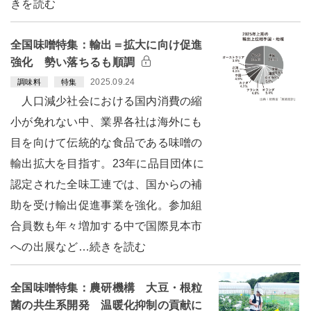
きを読む
全国味噌特集：輸出＝拡大に向け促進
強化 勢い落ちるも順調
2025.09.24
調味料
特集
人口減少社会における国内消費の縮
小が免れない中、業界各社は海外にも
目を向けて伝統的な食品である味噌の
輸出拡大を目指す。23年に品目団体に
認定された全味工連では、国からの補
助を受け輸出促進事業を強化。参加組
合員数も年々増加する中で国際見本市
への出展など…続きを読む
全国味噌特集：農研機構 大豆・根粒
菌の共生系開発 温暖化抑制の貢献に