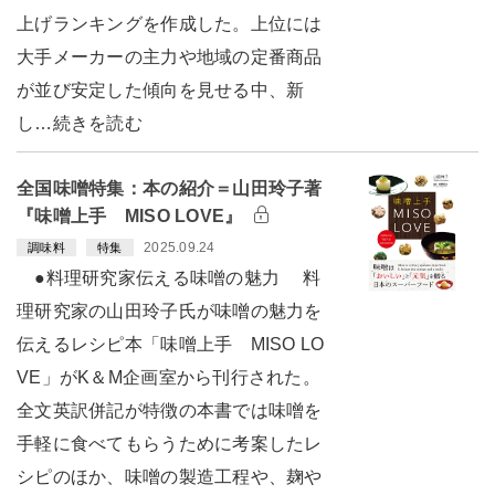
上げランキングを作成した。上位には
大手メーカーの主力や地域の定番商品
が並び安定した傾向を見せる中、新
し…続きを読む
全国味噌特集：本の紹介＝山田玲子著
『味噌上手 MISO LOVE』
2025.09.24
調味料
特集
●料理研究家伝える味噌の魅力 料
理研究家の山田玲子氏が味噌の魅力を
伝えるレシピ本「味噌上手 MISO LO
VE」がK＆M企画室から刊行された。
全文英訳併記が特徴の本書では味噌を
手軽に食べてもらうために考案したレ
シピのほか、味噌の製造工程や、麹や