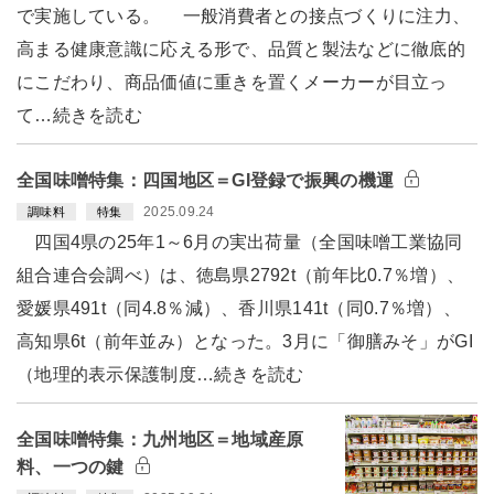
で実施している。 一般消費者との接点づくりに注力、
高まる健康意識に応える形で、品質と製法などに徹底的
にこだわり、商品価値に重きを置くメーカーが目立っ
て…続きを読む
全国味噌特集：四国地区＝GI登録で振興の機運
2025.09.24
調味料
特集
四国4県の25年1～6月の実出荷量（全国味噌工業協同
組合連合会調べ）は、徳島県2792t（前年比0.7％増）、
愛媛県491t（同4.8％減）、香川県141t（同0.7％増）、
高知県6t（前年並み）となった。3月に「御膳みそ」がGI
（地理的表示保護制度…続きを読む
全国味噌特集：九州地区＝地域産原
料、一つの鍵