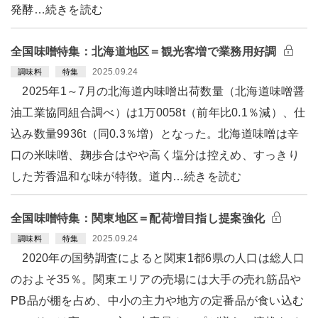
発酵…続きを読む
全国味噌特集：北海道地区＝観光客増で業務用好調
2025.09.24
調味料
特集
2025年1～7月の北海道内味噌出荷数量（北海道味噌醤
油工業協同組合調べ）は1万0058t（前年比0.1％減）、仕
込み数量9936t（同0.3％増）となった。北海道味噌は辛
口の米味噌、麹歩合はやや高く塩分は控えめ、すっきり
した芳香温和な味が特徴。道内…続きを読む
全国味噌特集：関東地区＝配荷増目指し提案強化
2025.09.24
調味料
特集
2020年の国勢調査によると関東1都6県の人口は総人口
のおよそ35％。関東エリアの売場には大手の売れ筋品や
PB品が棚を占め、中小の主力や地方の定番品が食い込む