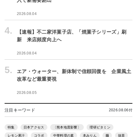
入で新需要創出
2026.08.04
4.
【速報】不二家洋菓子店、「焼菓子シリーズ」刷
新 来店頻度向上へ
2026.08.04
5.
エア・ウォーター、新体制で信頼回復を 企業風土
改革など最重要視
2026.08.05
注目キーワード
2026.08.06付
特集
日本アクセス
〔熊本地震影響〕
理研ビタミン
レモン果汁
コラボ
中華料理の素
本みりん
麺
抹茶