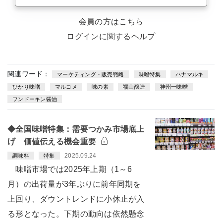
会員の方はこちら
ログインに関するヘルプ
関連ワード：
マーケティング・販売戦略
味噌特集
ハナマルキ
ひかり味噌
マルコメ
味の素
福山醸造
神州一味噌
フンドーキン醤油
◆全国味噌特集：需要つかみ市場底上
げ 価値伝える機会重要
2025.09.24
調味料
特集
味噌市場では2025年上期（1～6
月）の出荷量が3年ぶりに前年同期を
上回り、ダウントレンドに小休止が入
る形となった。下期の動向は依然懸念