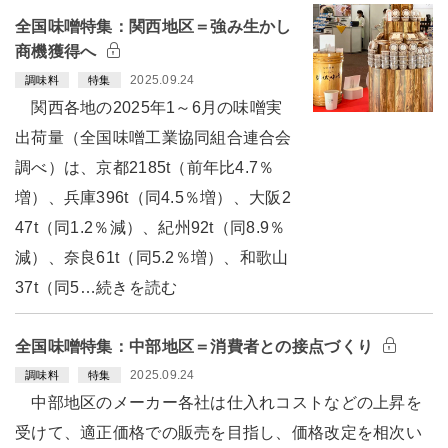
全国味噌特集：関西地区＝強み生かし
商機獲得へ
2025.09.24
調味料
特集
関西各地の2025年1～6月の味噌実
出荷量（全国味噌工業協同組合連合会
調べ）は、京都2185t（前年比4.7％
増）、兵庫396t（同4.5％増）、大阪2
47t（同1.2％減）、紀州92t（同8.9％
減）、奈良61t（同5.2％増）、和歌山
37t（同5…続きを読む
全国味噌特集：中部地区＝消費者との接点づくり
2025.09.24
調味料
特集
中部地区のメーカー各社は仕入れコストなどの上昇を
受けて、適正価格での販売を目指し、価格改定を相次い