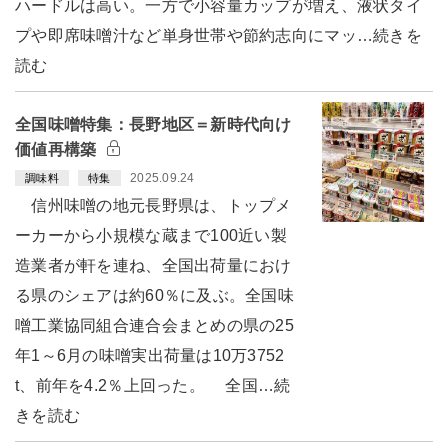
ハードルは高い。一方で小容量カップが増え、液状タイ
プや即席味噌汁など単身世帯や節約志向にマッ…続きを
読む
全国味噌特集：長野地区＝新時代向け
価値再構築
2025.09.24
調味料
特集
信州味噌の地元長野県は、トップメ
ーカーから小規模な蔵まで100近い製
造業者が軒を連ね、全国出荷量におけ
る県のシェアは約60％に及ぶ。全国味
噌工業協同組合連合会まとめの県の25
年1～6月の味噌実出荷量は10万3752
t、前年を4.2％上回った。 全国…続
きを読む