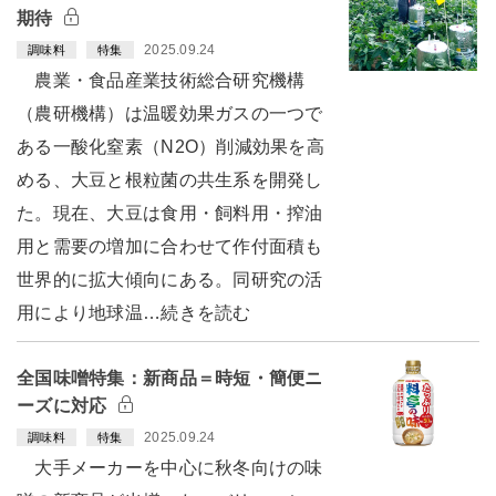
期待
2025.09.24
調味料
特集
農業・食品産業技術総合研究機構
（農研機構）は温暖効果ガスの一つで
ある一酸化窒素（N2O）削減効果を高
める、大豆と根粒菌の共生系を開発し
た。現在、大豆は食用・飼料用・搾油
用と需要の増加に合わせて作付面積も
世界的に拡大傾向にある。同研究の活
用により地球温…続きを読む
全国味噌特集：新商品＝時短・簡便ニ
ーズに対応
2025.09.24
調味料
特集
大手メーカーを中心に秋冬向けの味