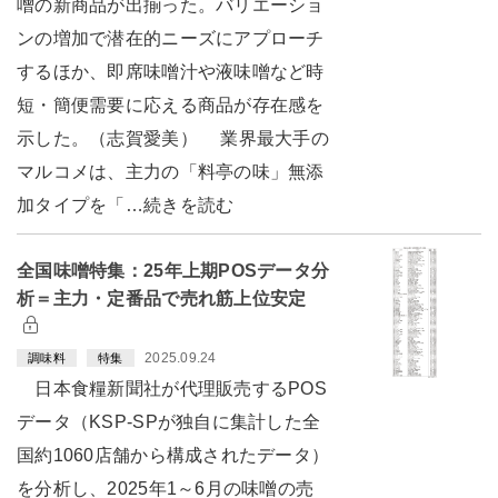
噌の新商品が出揃った。バリエーショ
ンの増加で潜在的ニーズにアプローチ
するほか、即席味噌汁や液味噌など時
短・簡便需要に応える商品が存在感を
示した。（志賀愛美） 業界最大手の
マルコメは、主力の「料亭の味」無添
加タイプを「…続きを読む
全国味噌特集：25年上期POSデータ分
析＝主力・定番品で売れ筋上位安定
2025.09.24
調味料
特集
日本食糧新聞社が代理販売するPOS
データ（KSP-SPが独自に集計した全
国約1060店舗から構成されたデータ）
を分析し、2025年1～6月の味噌の売