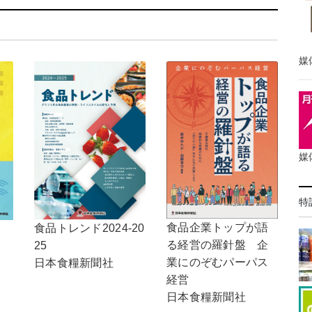
媒
媒
特
食品企業トップが語
食品トレンド2024-20
る経営の羅針盤 企
25
業にのぞむパーパス
日本食糧新聞社
経営
日本食糧新聞社