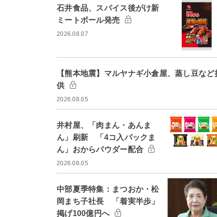
石井食品、スパイス後がけ新
ミートボール発売
2026.08.07
【熊本地震】マルヤナギ小倉屋、蒸し豆など
供
2026.08.05
井村屋、「肉まん・あんま
ん」刷新 「4コ入パックま
ん」おからパウダー配合
2026.08.05
中部夏季特集：まつおか・松
岡まち子社長 「着実半歩」
掲げ100億円へ