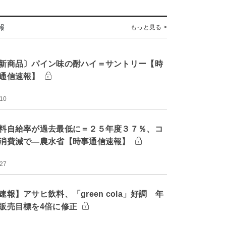
報
もっと見る >
新商品〕パイン味の酎ハイ＝サントリー【時
通信速報】
:10
料自給率が過去最低に＝２５年度３７％、コ
消費減で―農水省【時事通信速報】
:27
速報】アサヒ飲料、「green cola」好調 年
販売目標を4倍に修正