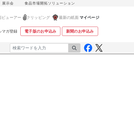
展示会
食品市場開拓ソリューション
面ビューアー
クリッピング
最新の紙面
マイページ
ルマガ登録
電子版のお申込み
新聞のお申込み
検索