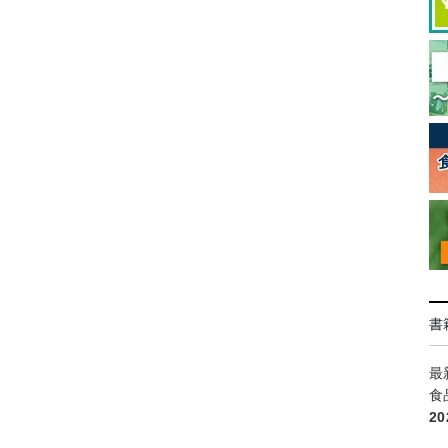
書
最
食
2