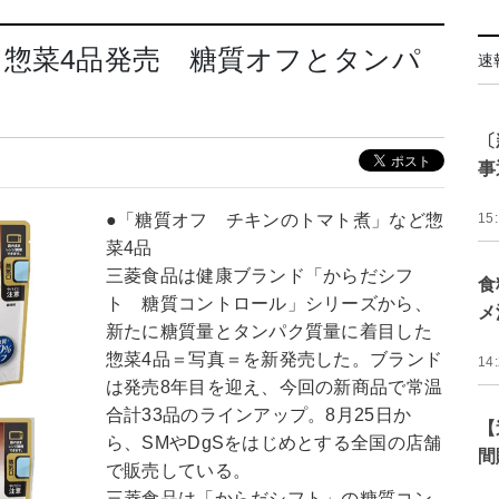
惣菜4品発売 糖質オフとタンパ
速
〔
事
●「糖質オフ チキンのトマト煮」など惣
15
菜4品
三菱食品は健康ブランド「からだシフ
食
ト 糖質コントロール」シリーズから、
メ
新たに糖質量とタンパク質量に着目した
惣菜4品＝写真＝を新発売した。ブランド
14
は発売8年目を迎え、今回の新商品で常温
合計33品のラインアップ。8月25日か
【
ら、SMやDgSをはじめとする全国の店舗
間
で販売している。
三菱食品は「からだシフト」の糖質コン