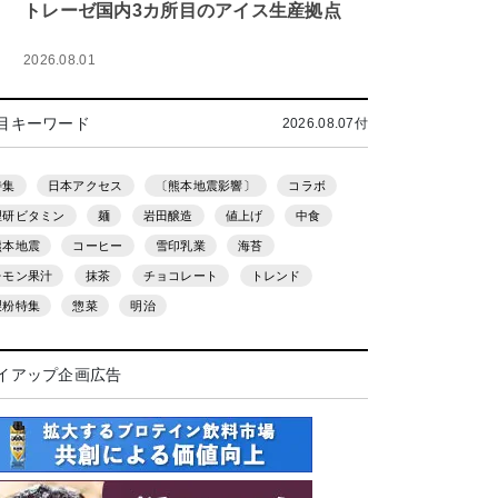
トレーゼ国内3カ所目のアイス生産拠点
2026.08.01
目キーワード
2026.08.07付
特集
日本アクセス
〔熊本地震影響〕
コラボ
理研ビタミン
麺
岩田醸造
値上げ
中食
熊本地震
コーヒー
雪印乳業
海苔
レモン果汁
抹茶
チョコレート
トレンド
製粉特集
惣菜
明治
イアップ企画広告