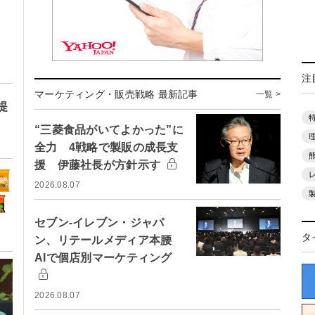
注
マーケティング・販売戦略 最新記事
一覧 >
提
“三菱食品がいてよかった”に
全力 4戦略で製販の成長支
援 伊藤社長が方針示す
2026.08.07
セブン-イレブン・ジャパ
タ
ン、リテールメディア本腰
AIで個店別マーケティング
2026.08.07