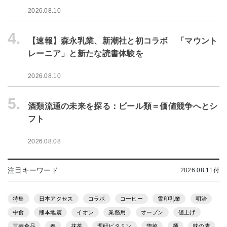
2026.08.10
4.
【速報】森永乳業、新潮社と初コラボ 「マウント
レーニア」と新たな読書体験を
2026.08.10
5.
酒類流通の未来を探る：ビール類＝価値競争へとシ
フト
2026.08.08
注目キーワード
2026.08.11付
特集
日本アクセス
コラボ
コーヒー
雪印乳業
明治
中食
熊本地震
イオン
業務用
オープン
値上げ
三菱食品
春
抹茶
理研ビタミン
惣菜
麺
味の素