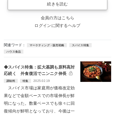
続きを読む
会員の方はこちら
ログインに関するヘルプ
関連ワード：
マーケティング・販売戦略
スパイス特集
ハウス食品
◆スパイス特集：拡大基調も原料高対
応続く 外食復活でニンニク伸長
2025.02.19
調味料
特集
スパイス市場は家庭用が価格改定効
果などで金額ベースでの市場伸長が鮮
明になった。数量ベースでも徐々に回
復傾向が鮮明となっており、今後は一