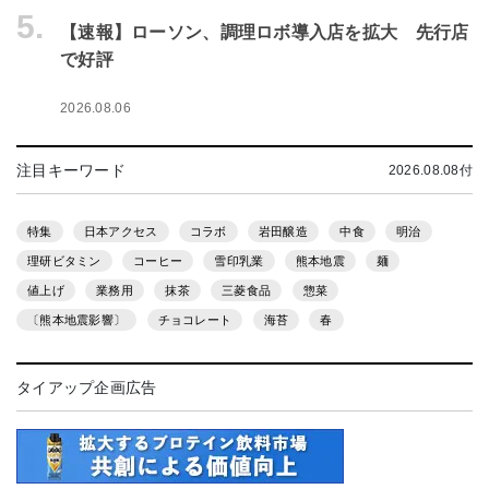
5.
【速報】ローソン、調理ロボ導入店を拡大 先行店
で好評
2026.08.06
注目キーワード
2026.08.08付
特集
日本アクセス
コラボ
岩田醸造
中食
明治
理研ビタミン
コーヒー
雪印乳業
熊本地震
麺
値上げ
業務用
抹茶
三菱食品
惣菜
〔熊本地震影響〕
チョコレート
海苔
春
タイアップ企画広告