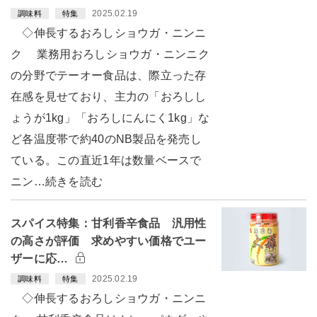
2025.02.19
調味料
特集
◇伸長するおろしショウガ・ニンニ
ク 業務用おろしショウガ・ニンニク
の分野でテーオー食品は、際立った存
在感を見せており、主力の「おろしし
ょうが1kg」「おろしにんにく1kg」な
ど各温度帯で約40のNB製品を発売し
ている。この直近1年は数量ベースで
ニン…続きを読む
スパイス特集：甘利香辛食品 汎用性
の高さが評価 求めやすい価格でユー
ザーに応…
2025.02.19
調味料
特集
◇伸長するおろしショウガ・ニンニ