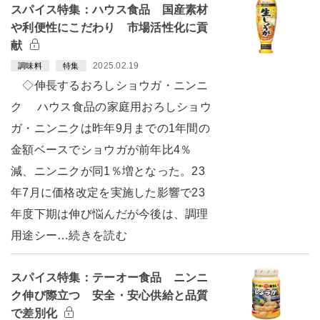
スパイス特集：ハウス食品 国産素材
や利便性にこだわり 市場活性化に貢
献
2025.02.19
調味料
特集
◇伸長するおろしショウガ・ニンニ
ク ハウス食品の家庭用おろしショウ
ガ・ニンニクは昨年9月までの1年間の
金額ベースでショウガが前年比4％
減、ニンニクが同1％増となった。23
年7月に価格改定を実施した影響で23
年度下期は伸び悩んだが今後は、調理
用途シー…続きを読む
スパイス特集：テーオー食品 ニンニ
ク伸び際立つ 安全・安心供給と品質
で差別化