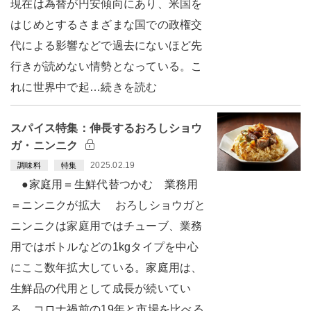
現在は為替が円安傾向にあり、米国を
はじめとするさまざまな国での政権交
代による影響などで過去にないほど先
行きが読めない情勢となっている。こ
れに世界中で起…続きを読む
スパイス特集：伸長するおろしショウ
ガ・ニンニク
2025.02.19
調味料
特集
●家庭用＝生鮮代替つかむ 業務用
＝ニンニクが拡大 おろしショウガと
ニンニクは家庭用ではチューブ、業務
用ではボトルなどの1kgタイプを中心
にここ数年拡大している。家庭用は、
生鮮品の代用として成長が続いてい
る。コロナ禍前の19年と市場を比べる