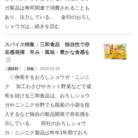
ガ製品は寿司関連で消費されることも
あり、注力している。 金印のおろし
ショウガは…続きを読む
スパイス特集：三和食品 独自性で存
在感発揮 辛み・風味・豊かな食感を
2025.02.19
調味料
特集
◇伸長するおろしショウガ・ニンニ
ク 加工わさびやカット野菜などで成
長を続ける三和食品は、おろしショウ
ガやニンニク分野でも国産の小袋を投
入するなど独自の製品開発で存在感を
示している。 同社のおろしショウ
ガ・ニンニク製品は昨年1年間でおろ