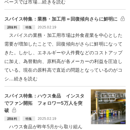
ベースでは市場…続きを読む
スパイス特集：業務・加工用＝回復傾向さらに鮮明に
2025.02.19
調味料
特集
スパイスの業務・加工用市場は外食産業を中心とした
需要が増加したことで、回復傾向がさらに鮮明になって
きた。しかし、エネルギーや人件費などのコストアップ
に加え、為替動向、原料高が各メーカーの利益を圧迫し
ている。現在の原料高で直近の問題となっているのがコ
シ…続きを読む
スパイス特集：ハウス食品 インスタ
でファン開拓 フォロワー5万人を突
破
2025.02.19
調味料
特集
ハウス食品が昨年5月から取り組ん