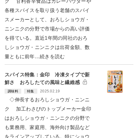
ク 甘利香辛食品はカレーパウダーや
各種スパイスを取り扱う老舗のスパイ
スメーカーとして、おろしショウガ・
ニンニクの分野で市場からの高い評価
を得ている。直近1年間の同社のおろ
しショウガ・ニンニクは出荷金額、数
量ともに前年…続きを読む
スパイス特集：金印 冷凍タイプで新
鮮さ おろしたての風味と繊維感
2025.02.19
調味料
特集
◇伸長するおろしショウガ・ニンニ
ク 加工わさびのトップメーカー金印
はおろしショウガ・ニンニクの分野で
も業務用、家庭用、海外向け製品など
をラインアップしている。特にショウ