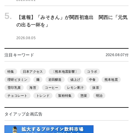
5.
【速報】「みそきん」が関西初進出 関西に「元気
の出る一杯を」
2026.08.05
注目キーワード
2026.08.07付
特集
日本アクセス
〔熊本地震影響〕
コラボ
理研ビタミン
麺
岩田醸造
値上げ
中食
熊本地震
雪印乳業
海苔
コーヒー
レモン果汁
抹茶
チョコレート
トレンド
製粉特集
惣菜
明治
タイアップ企画広告