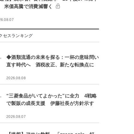
 米価高騰で消費減響く
26.08.07
クセスランキング
.
◆酒類流通の未来を探る：一杯の意味問い
直す時代へ 酒税改正、新たな転換点に
2026.08.08
.
“三菱食品がいてよかった”に全力 4戦略
で製販の成長支援 伊藤社長が方針示す
2026.08.07
.