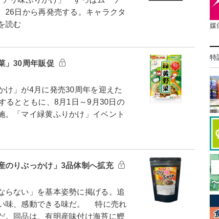
、26日から再発売する。キャラクタ
を読む
媒
特
菜」30周年販促
け」が4月に発売30周年を迎えた
るとともに、8月1日～9月30日の
施。「マイ緑黄ふりかけ」イベント
産のりぶっかけ」3品体制へ拡充
ならない」を基本姿勢に掲げる。追
い味、感動できる味だ。 特に売れ
だ。同品は、有明産味付け海苔に鰹