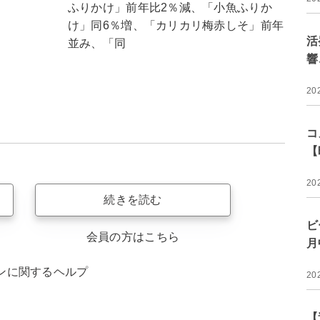
ふりかけ」前年比2％減、「小魚ふりか
け」同6％増、「カリカリ梅赤しそ」前年
活
並み、「同
響
20
コ
【
20
続きを読む
ビ
会員の方はこちら
月
ンに関するヘルプ
20
【