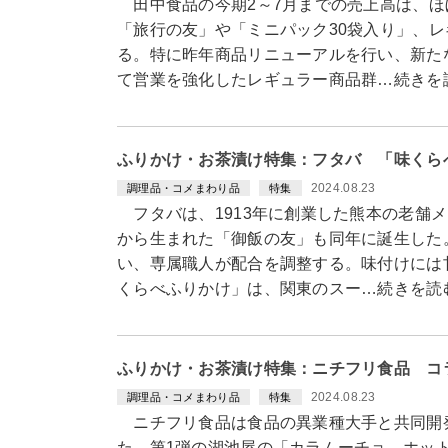
田中食品の今期2～7月までの売上高は、ほ
「旅行の友」や「ミニパック30袋入り」、
る。特に昨年商品リニューアルを行い、新た
て営業を強化したレギュラー商品群…続きを
ふりかけ・お茶漬け特集：フタバ 「味くら
2024.08.23
調理品・コメまわり品
特集
フタバは、1913年に創業した熊本の老舗
から生まれた「御飯の友」も同年に誕生した
い、専属職人が配合を調整する。味付けには
くらべふりかけ」は、関東のスー…続きを読
ふりかけ・お茶漬け特集：ニチフリ食品 コ
2024.08.23
調理品・コメまわり品
特集
ニチフリ食品は食品の異業種大手と共同開発
た。第1弾の湖池屋の「カラムーチョ ホッ