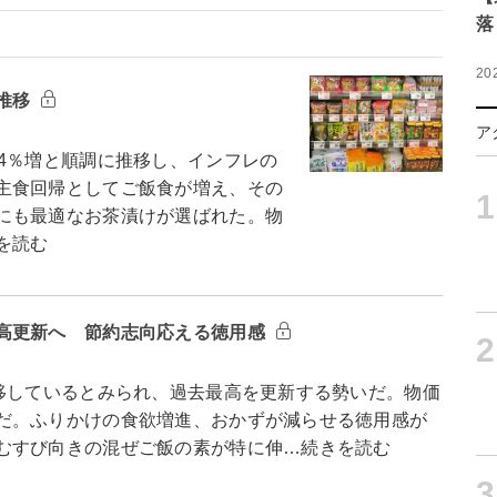
落
20
推移
ア
4％増と順調に推移し、インフレの
主食回帰としてご飯食が増え、その
1
にも最適なお茶漬けが選ばれた。物
を読む
高更新へ 節約志向応える徳用感
2
移しているとみられ、過去最高を更新する勢いだ。物価
だ。ふりかけの食欲増進、おかずが減らせる徳用感が
むすび向きの混ぜご飯の素が特に伸…続きを読む
3