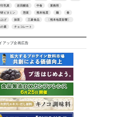
雪印乳業
岩田醸造
中食
業務用
理研ビタミン
惣菜
熊本地震
麺
春
値上げ
抹茶
三菱食品
〔熊本地震影響〕
味の素
チョコレート
イアップ企画広告