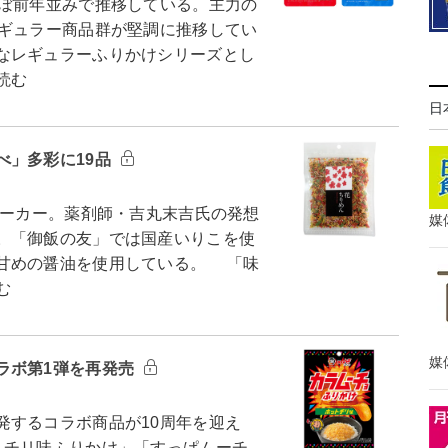
ぼ前年並みで推移している。主力の
レギュラー商品群が堅調に推移してい
なレギュラーふりかけシリーズとし
読む
日
べ」多彩に19品
メーカー。薬剤師・吉丸末吉氏の発想
媒
。「御飯の友」では国産いりこを使
甘めの醤油を使用している。 「味
む
媒
ラボ第1弾を再発売
するコラボ商品が10周年を迎え
トチリ味ふりかけ」「すっぱムーチ