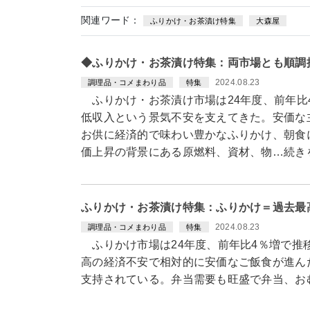
関連ワード：
ふりかけ・お茶漬け特集
大森屋
◆ふりかけ・お茶漬け特集：両市場とも順調
2024.08.23
調理品・コメまわり品
特集
ふりかけ・お茶漬け市場は24年度、前年比
低収入という景気不安を支えてきた。安価な
お供に経済的で味わい豊かなふりかけ、朝食
価上昇の背景にある原燃料、資材、物…続き
ふりかけ・お茶漬け特集：ふりかけ＝過去最
2024.08.23
調理品・コメまわり品
特集
ふりかけ市場は24年度、前年比4％増で推
高の経済不安で相対的に安価なご飯食が進ん
支持されている。弁当需要も旺盛で弁当、お