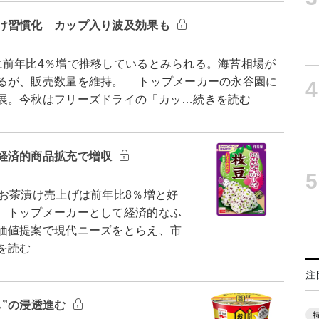
け習慣化 カップ入り波及効果も
前年比4％増で推移しているとみられる。海苔相場が
るが、販売数量を維持。 トップメーカーの永谷園に
4
展。今秋はフリーズドライの「カッ…続きを読む
経済的商品拡充で増収
5
お茶漬け売上げは前年比8％増と好
、トップメーカーとして経済的なふ
価値提案で現代ニーズをとらえ、市
を読む
注
し”の浸透進む