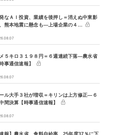
発なＡＩ投資、業績を後押し＝消えぬ中東影
、熊本地震に懸念も―上場企業の４…
26.08.07
メ５キロ３１９８円＝６週連続下落―農水省
時事通信速報】
26.08.07
ール大手３社が増収＝キリンは上方修正―６
中間決算【時事通信速報】
26.08.07
速報】農水省、食料自給率 25年度37％に下