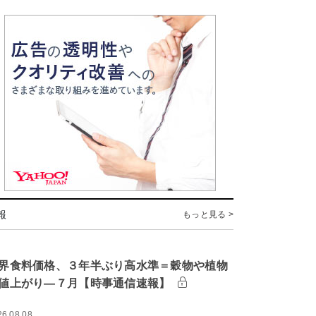
報
もっと見る >
界食料価格、３年半ぶり高水準＝穀物や植物
値上がり―７月【時事通信速報】
26.08.08