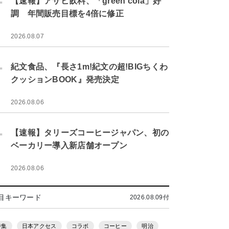
【速報】アサヒ飲料、「green cola」好
調 年間販売目標を4倍に修正
2026.08.07
.
紀文食品、『長さ1m!紀文の超!BIGちくわ
クッションBOOK』発売決定
2026.08.06
.
【速報】タリーズコーヒージャパン、初の
ベーカリー導入新店舗オープン
2026.08.06
目キーワード
2026.08.09付
特集
日本アクセス
コラボ
コーヒー
明治