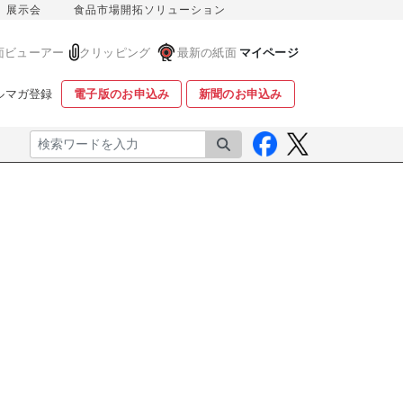
展示会
食品市場開拓ソリューション
面ビューアー
クリッピング
最新の紙面
マイページ
ルマガ登録
電子版のお申込み
新聞のお申込み
検索