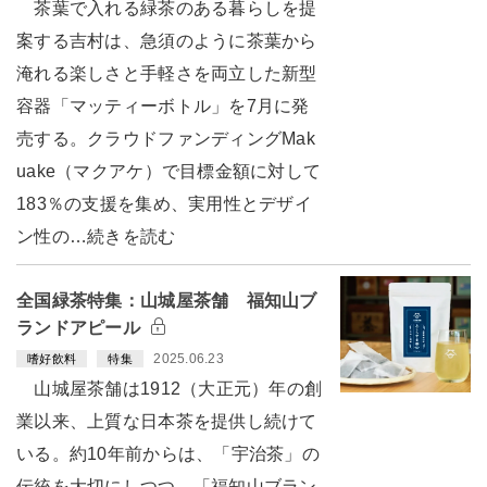
茶葉で入れる緑茶のある暮らしを提
案する吉村は、急須のように茶葉から
淹れる楽しさと手軽さを両立した新型
容器「マッティーボトル」を7月に発
売する。クラウドファンディングMak
uake（マクアケ）で目標金額に対して
183％の支援を集め、実用性とデザイ
ン性の…続きを読む
全国緑茶特集：山城屋茶舗 福知山ブ
ランドアピール
2025.06.23
嗜好飲料
特集
山城屋茶舗は1912（大正元）年の創
業以来、上質な日本茶を提供し続けて
いる。約10年前からは、「宇治茶」の
伝統を大切にしつつ、「福知山ブラン