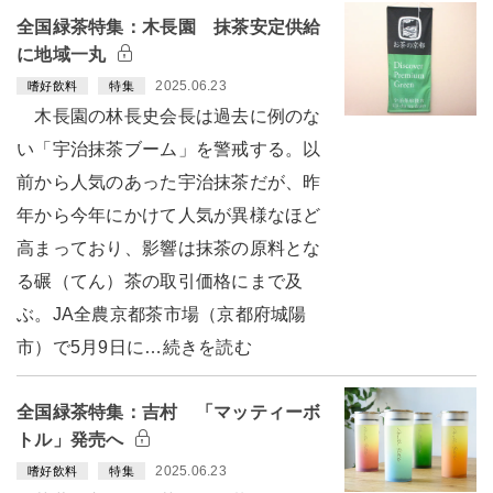
全国緑茶特集：木長園 抹茶安定供給
に地域一丸
2025.06.23
嗜好飲料
特集
木長園の林長史会長は過去に例のな
い「宇治抹茶ブーム」を警戒する。以
前から人気のあった宇治抹茶だが、昨
年から今年にかけて人気が異様なほど
高まっており、影響は抹茶の原料とな
る碾（てん）茶の取引価格にまで及
ぶ。JA全農京都茶市場（京都府城陽
市）で5月9日に…続きを読む
全国緑茶特集：吉村 「マッティーボ
トル」発売へ
2025.06.23
嗜好飲料
特集