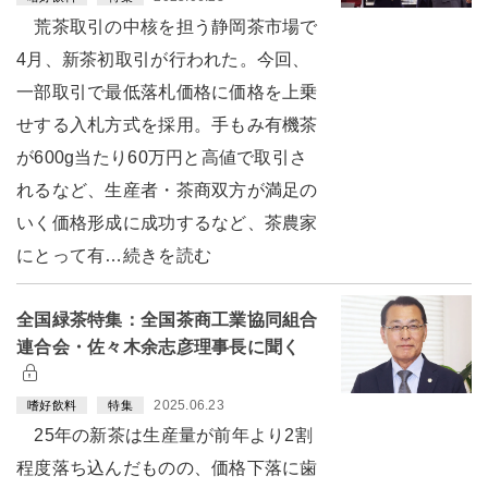
荒茶取引の中核を担う静岡茶市場で
4月、新茶初取引が行われた。今回、
一部取引で最低落札価格に価格を上乗
せする入札方式を採用。手もみ有機茶
が600g当たり60万円と高値で取引さ
れるなど、生産者・茶商双方が満足の
いく価格形成に成功するなど、茶農家
にとって有…続きを読む
全国緑茶特集：全国茶商工業協同組合
連合会・佐々木余志彦理事長に聞く
2025.06.23
嗜好飲料
特集
25年の新茶は生産量が前年より2割
程度落ち込んだものの、価格下落に歯