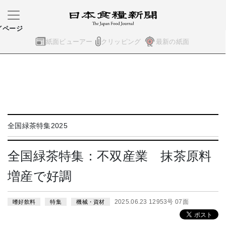
イページ
紙面ビューアー
クリッピング
最新の紙面
全国緑茶特集2025
全国緑茶特集：不双産業 抹茶原料
増産で好調
2025.06.23 12953号 07面
嗜好飲料
特集
機械・資材