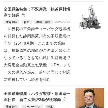
全国緑茶特集：不双産業 抹茶原料増
産で好調
2025.06.23
嗜好飲料
特集
機械・資材
世界初の三角錐ティーバッグ包装機
を開発した静岡県菊川市の不双産業の
今期（25年8月期）ここまでの業績
は、抹茶原料の増産がこのほど盛んに
なっていることを追い風に生産現場で
大袋用全自動真空包装機「UDA」シリ
ーズの導入が進み、前年と同じく好調
に推移してい…続きを読む
全国緑茶特集：ハラダ製茶・原田宗一
郎社長 新てん茶炉2基が秋稼働
嗜好飲料
キーパーソン
特集