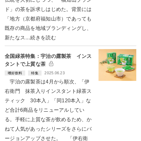
ド」の茶を訴求しはじめた。背景には
「地方（京都府福知山市）であっても
既存の商品を地域ブランディングし、
新たなス…続きを読む
全国緑茶特集：宇治の露製茶 インス
タントで上質な茶
2025.06.23
嗜好飲料
特集
宇治の露製茶は4月から順次、「伊
右衛門 抹茶入りインスタント緑茶ス
ティック 30本入」「同120本入」な
ど合計6商品をリニューアルしてい
る。手軽に上質な茶が飲めるため、か
ねて人気があったシリーズをさらにバ
ージョンアップさせた。 「伊右衛