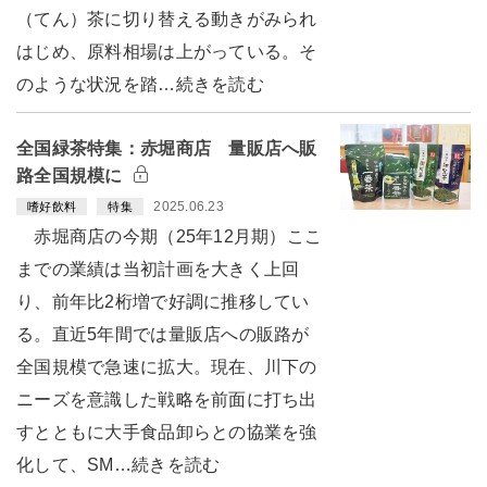
（てん）茶に切り替える動きがみられ
はじめ、原料相場は上がっている。そ
のような状況を踏…続きを読む
全国緑茶特集：赤堀商店 量販店へ販
路全国規模に
2025.06.23
嗜好飲料
特集
赤堀商店の今期（25年12月期）ここ
までの業績は当初計画を大きく上回
り、前年比2桁増で好調に推移してい
る。直近5年間では量販店への販路が
全国規模で急速に拡大。現在、川下の
ニーズを意識した戦略を前面に打ち出
すとともに大手食品卸らとの協業を強
化して、SM…続きを読む