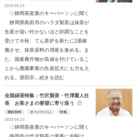
2025.06.23
◇静岡茶産業のキーパーソンに聞く
静岡県島田市のハラダ製茶は抹茶が
生産が追い付かないほど好調なことを
受けて今秋、てん茶炉を新たに2基稼
働させ、抹茶原料の増産を進める。ま
た、国産農作物が高値を付けているこ
とから農園事業の生産拡大にも力を入
れる。原田宗…続きを読む
全国緑茶特集：竹沢製茶・竹澤重人社
長 お客さまの要望に寄り添う
嗜好飲料
キーパーソン
特集
2025.06.23
◇静岡茶産業のキーパーソンに聞く
静岡市の竹沢製茶は業界に先駆け