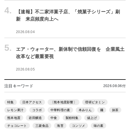
4.
【速報】不二家洋菓子店、「焼菓子シリーズ」刷
新 来店頻度向上へ
2026.08.04
5.
エア・ウォーター、新体制で信頼回復を 企業風土
改革など最重要視
2026.08.05
注目キーワード
2026.08.06付
特集
日本アクセス
〔熊本地震影響〕
理研ビタミン
レモン果汁
コラボ
中華料理の素
本みりん
麺
抹茶
熊本地震
岩田醸造
中食
製粉特集
値上げ
チョコレート
三菱食品
海苔
コンソメ
味の素