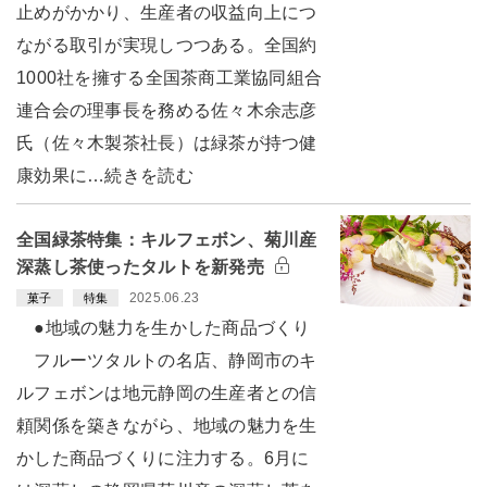
止めがかかり、生産者の収益向上につ
ながる取引が実現しつつある。全国約
1000社を擁する全国茶商工業協同組合
連合会の理事長を務める佐々木余志彦
氏（佐々木製茶社長）は緑茶が持つ健
康効果に…続きを読む
全国緑茶特集：キルフェボン、菊川産
深蒸し茶使ったタルトを新発売
2025.06.23
菓子
特集
●地域の魅力を生かした商品づくり
フルーツタルトの名店、静岡市のキ
ルフェボンは地元静岡の生産者との信
頼関係を築きながら、地域の魅力を生
かした商品づくりに注力する。6月に