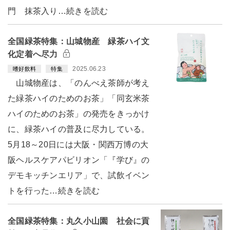
門 抹茶入り…続きを読む
全国緑茶特集：山城物産 緑茶ハイ文
化定着へ尽力
2025.06.23
嗜好飲料
特集
山城物産は、「のんべえ茶師が考え
た緑茶ハイのためのお茶」「同玄米茶
ハイのためのお茶」の発売をきっかけ
に、緑茶ハイの普及に尽力している。
5月18～20日には大阪・関西万博の大
阪ヘルスケアパビリオン「『学び』の
デモキッチンエリア」で、試飲イベン
トを行った…続きを読む
全国緑茶特集：丸久小山園 社会に貢