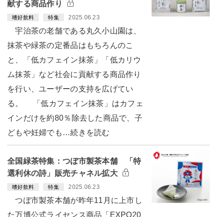
献する商品作り
2025.06.23
嗜好飲料
特集
宇治茶の老舗である丸久小山園は、
抹茶や緑茶の定番品はもちろんのこ
と、「低カフェイン抹茶」「低カリウ
ム抹茶」など社会に貢献する商品作り
を行い、ユーザーの支持を広げてい
る。 「低カフェイン抹茶」はカフェ
インだけを約80％除去した商品で、子
どもや妊婦でも…続きを読む
全国緑茶特集：つぼ市製茶本舗 「特
選利休の詩」販売チャネル拡大
2025.06.23
嗜好飲料
特集
つぼ市製茶本舗が昨年11月に上市し
た万博公式ライセンス商品「EXPO20