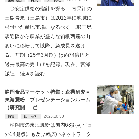
◇安定供給の指針を探る 青果卸の
三島青果（三島市）は2012年に地域に
根付いた産地市場になるべく、JR三島
駅近隣から農業が盛んな箱根西麓の山
あいに移転して以降、急成長を遂げ
る。前期（25年3月期）は約74億円と
過去最高の売上げを記録。現在、宮澤
誠社…続きを読む
静岡食品マーケット特集：企業研究＝
東海澱粉 プレゼンテーションルーム
（研究開…
2025.10.30
特集
卸・商社
静岡市の東海澱粉は国内68拠点・海
外14拠点にも及ぶ幅広いネットワーク