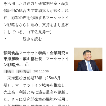
を活用した調達力と研究開発室・品質
保証部の総合力で業績拡大が続く。現
在、顧客の声を傾聴するマーケットイ
ン戦略をさらに進め、支持をより盤石
にしている。（宇佐見勇一）
＊ …続きを読む
静岡食品マーケット特集：企業研究＝
東海澱粉・葉山裕社長 マーケットイ
ン戦略推…
2025.10.30
特集
卸・商社
東海澱粉は前期78期（25年6月
期）、マーケットイン戦略を推進し、
売上高・利益ともに過去最高を更新し
た。さらに研究開発室の機能を活用し