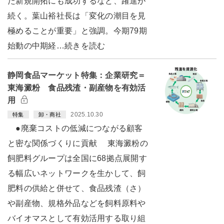
た新規開拓にも成功するなど、躍進が
続く。葉山裕社長は「変化の潮目を見
極めることが重要」と強調。今期79期
始動の中期経…続きを読む
静岡食品マーケット特集：企業研究＝
東海澱粉 食品残渣・副産物を有効活
用
2025.10.30
特集
卸・商社
●廃棄コストの低減につながる顧客
と密な関係づくりに貢献 東海澱粉の
飼肥料グループは全国に68拠点展開す
る幅広いネットワークを生かして、飼
肥料の供給と併せて、食品残渣（さ）
や副産物、規格外品などを飼料原料や
バイオマスとして有効活用する取り組