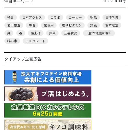
注目キーワード
2026.08.09付
特集
日本アクセス
コラボ
コーヒー
明治
雪印乳業
岩田醸造
中食
業務用
理研ビタミン
惣菜
熊本地震
麺
春
値上げ
抹茶
三菱食品
〔熊本地震影響〕
味の素
チョコレート
タイアップ企画広告