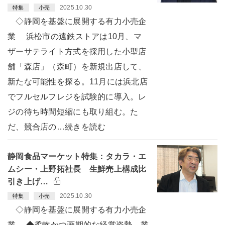
2025.10.30
特集
小売
◇静岡を基盤に展開する有力小売企
業 浜松市の遠鉄ストアは10月、マ
ザーサテライト方式を採用した小型店
舗「森店」（森町）を新規出店して、
新たな可能性を探る。11月には浜北店
でフルセルフレジを試験的に導入。レ
ジの待ち時間短縮にも取り組む。た
だ、競合店の…続きを読む
静岡食品マーケット特集：タカラ・エ
ムシー・上野拓社長 生鮮売上構成比
引き上げ…
2025.10.30
特集
小売
◇静岡を基盤に展開する有力小売企
業 ◆柔軟かつ画期的な経営姿勢 業