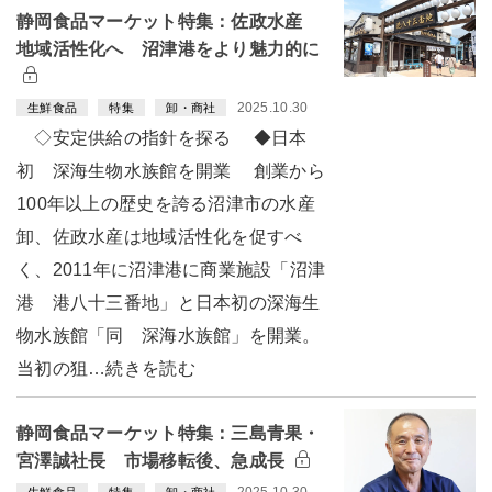
静岡食品マーケット特集：佐政水産
地域活性化へ 沼津港をより魅力的に
2025.10.30
生鮮食品
特集
卸・商社
◇安定供給の指針を探る ◆日本
初 深海生物水族館を開業 創業から
100年以上の歴史を誇る沼津市の水産
卸、佐政水産は地域活性化を促すべ
く、2011年に沼津港に商業施設「沼津
港 港八十三番地」と日本初の深海生
物水族館「同 深海水族館」を開業。
当初の狙…続きを読む
静岡食品マーケット特集：三島青果・
宮澤誠社長 市場移転後、急成長
2025.10.30
生鮮食品
特集
卸・商社