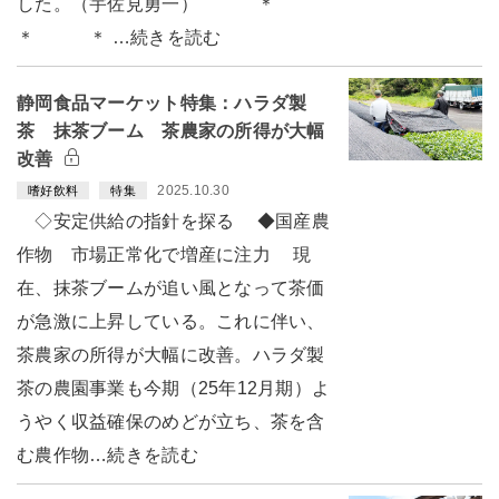
した。（宇佐見勇一） ＊
＊ ＊ …続きを読む
静岡食品マーケット特集：ハラダ製
茶 抹茶ブーム 茶農家の所得が大幅
改善
2025.10.30
嗜好飲料
特集
◇安定供給の指針を探る ◆国産農
作物 市場正常化で増産に注力 現
在、抹茶ブームが追い風となって茶価
が急激に上昇している。これに伴い、
茶農家の所得が大幅に改善。ハラダ製
茶の農園事業も今期（25年12月期）よ
うやく収益確保のめどが立ち、茶を含
む農作物…続きを読む