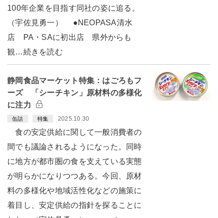
100年企業を目指す同社の姿に追る。
（宇佐見勇一） ●NEOPASA清水
店 PA・SAに初出店 県外からも
観…続きを読む
静岡食品マーケット特集：はごろもフ
ーズ 「シーチキン」原材料の多様化
に注力
2025.10.30
缶詰
特集
食の安定供給に関して一般消費者の
間でも議論されるようになった。同時
に地方が都市圏の食を支えている実態
が明らかになりつつある。今回、原材
料の多様化や地域活性化などの施策に
着目し、安定供給の指針を探ることに