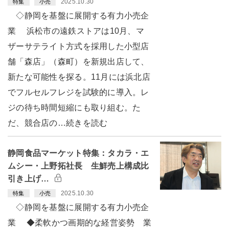
2025.10.30
特集
小売
◇静岡を基盤に展開する有力小売企
業 浜松市の遠鉄ストアは10月、マ
ザーサテライト方式を採用した小型店
舗「森店」（森町）を新規出店して、
新たな可能性を探る。11月には浜北店
でフルセルフレジを試験的に導入。レ
ジの待ち時間短縮にも取り組む。た
だ、競合店の…続きを読む
静岡食品マーケット特集：タカラ・エ
ムシー・上野拓社長 生鮮売上構成比
引き上げ…
2025.10.30
特集
小売
◇静岡を基盤に展開する有力小売企
業 ◆柔軟かつ画期的な経営姿勢 業