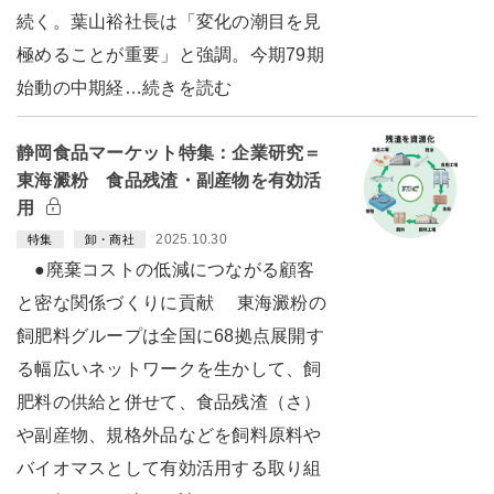
続く。葉山裕社長は「変化の潮目を見
極めることが重要」と強調。今期79期
始動の中期経…続きを読む
静岡食品マーケット特集：企業研究＝
東海澱粉 食品残渣・副産物を有効活
用
2025.10.30
特集
卸・商社
●廃棄コストの低減につながる顧客
と密な関係づくりに貢献 東海澱粉の
飼肥料グループは全国に68拠点展開す
る幅広いネットワークを生かして、飼
肥料の供給と併せて、食品残渣（さ）
や副産物、規格外品などを飼料原料や
バイオマスとして有効活用する取り組