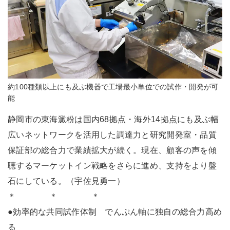
約100種類以上にも及ぶ機器で工場最小単位での試作・開発が可
能
静岡市の東海澱粉は国内68拠点・海外14拠点にも及ぶ幅
広いネットワークを活用した調達力と研究開発室・品質
保証部の総合力で業績拡大が続く。現在、顧客の声を傾
聴するマーケットイン戦略をさらに進め、支持をより盤
石にしている。（宇佐見勇一）
＊ ＊ ＊
●効率的な共同試作体制 でんぷん軸に独自の総合力高め
る