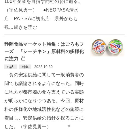
100年企業を目指す同社の姿に追る。
（宇佐見勇一） ●NEOPASA清水
店 PA・SAに初出店 県外からも
観…続きを読む
静岡食品マーケット特集：はごろもフ
ーズ 「シーチキン」原材料の多様化
に注力
2025.10.30
缶詰
特集
食の安定供給に関して一般消費者の
間でも議論されるようになった。同時
に地方が都市圏の食を支えている実態
が明らかになりつつある。今回、原材
料の多様化や地域活性化などの施策に
着目し、安定供給の指針を探ることに
した。（宇佐見勇一） ＊