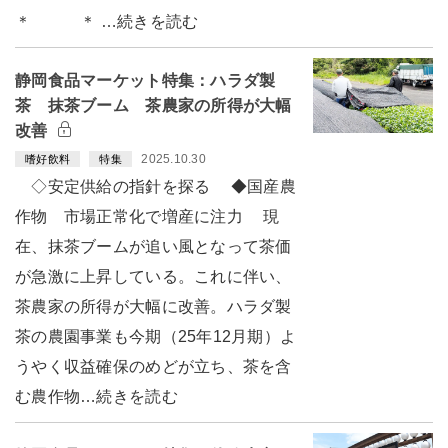
＊ ＊ …続きを読む
静岡食品マーケット特集：ハラダ製
茶 抹茶ブーム 茶農家の所得が大幅
改善
2025.10.30
嗜好飲料
特集
◇安定供給の指針を探る ◆国産農
作物 市場正常化で増産に注力 現
在、抹茶ブームが追い風となって茶価
が急激に上昇している。これに伴い、
茶農家の所得が大幅に改善。ハラダ製
茶の農園事業も今期（25年12月期）よ
うやく収益確保のめどが立ち、茶を含
む農作物…続きを読む