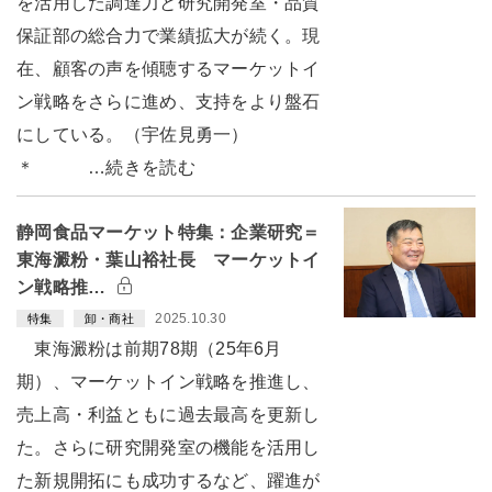
を活用した調達力と研究開発室・品質
保証部の総合力で業績拡大が続く。現
在、顧客の声を傾聴するマーケットイ
ン戦略をさらに進め、支持をより盤石
にしている。（宇佐見勇一）
＊ …続きを読む
静岡食品マーケット特集：企業研究＝
東海澱粉・葉山裕社長 マーケットイ
ン戦略推…
2025.10.30
特集
卸・商社
東海澱粉は前期78期（25年6月
期）、マーケットイン戦略を推進し、
売上高・利益ともに過去最高を更新し
た。さらに研究開発室の機能を活用し
た新規開拓にも成功するなど、躍進が