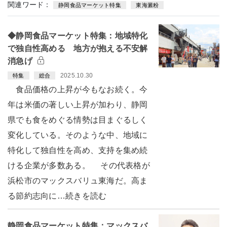
関連ワード：
静岡食品マーケット特集
東海澱粉
◆静岡食品マーケット特集：地域特化
で独自性高める 地方が抱える不安解
消急げ
2025.10.30
特集
総合
食品価格の上昇が今もなお続く。今
年は米価の著しい上昇が加わり、静岡
県でも食をめぐる情勢は目まぐるしく
変化している。そのような中、地域に
特化して独自性を高め、支持を集め続
ける企業が多数ある。 その代表格が
浜松市のマックスバリュ東海だ。高ま
る節約志向に…続きを読む
静岡食品マーケット特集：マックスバ