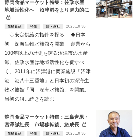
静岡食品マーケット特集：佐政水産
地域活性化へ 沼津港をより魅力的に
2025.10.30
生鮮食品
特集
卸・商社
◇安定供給の指針を探る ◆日本
初 深海生物水族館を開業 創業から
100年以上の歴史を誇る沼津市の水産
卸、佐政水産は地域活性化を促すべ
く、2011年に沼津港に商業施設「沼津
港 港八十三番地」と日本初の深海生
物水族館「同 深海水族館」を開業。
当初の狙…続きを読む
静岡食品マーケット特集：三島青果・
宮澤誠社長 市場移転後、急成長
2025.10.30
生鮮食品
特集
卸・商社