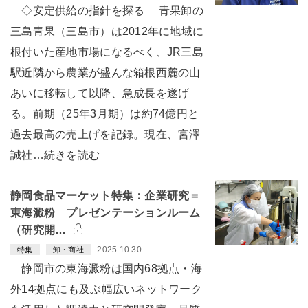
◇安定供給の指針を探る 青果卸の
三島青果（三島市）は2012年に地域に
根付いた産地市場になるべく、JR三島
駅近隣から農業が盛んな箱根西麓の山
あいに移転して以降、急成長を遂げ
る。前期（25年3月期）は約74億円と
過去最高の売上げを記録。現在、宮澤
誠社…続きを読む
静岡食品マーケット特集：企業研究＝
東海澱粉 プレゼンテーションルーム
（研究開…
2025.10.30
特集
卸・商社
静岡市の東海澱粉は国内68拠点・海
外14拠点にも及ぶ幅広いネットワーク