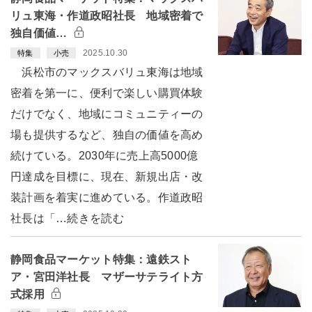
リュ東海・作道政昭社長 地域密着で
独自価値…
2025.10.30
特集
小売
浜松市のマックスバリュ東海は地域
密着を第一に、便利で楽しい購買体験
だけでなく、地域にコミュニティーの
場も提供するなど、独自の価値を高め
続けている。2030年に売上高5000億
円達成を目標に、現在、新規出店・改
装計画を着実に進めている。作道政昭
社長は「…続きを読む
静岡食品マーケット特集：遠鉄スト
ア・宮田洋社長 マザーサテライト方
式採用