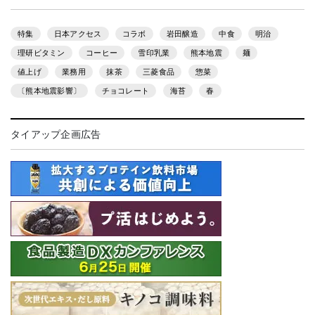
特集
日本アクセス
コラボ
岩田醸造
中食
明治
理研ビタミン
コーヒー
雪印乳業
熊本地震
麺
値上げ
業務用
抹茶
三菱食品
惣菜
〔熊本地震影響〕
チョコレート
海苔
春
タイアップ企画広告