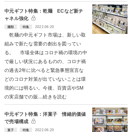
中元ギフト特集：乾麺 ECなど新チ
ャネル強化
2022.06.20
麺類
特集
乾麺の中元ギフト市場は、新しい取
組みで新たな需要の創出を図ってい
る。 市場全体はコロナ禍の環境の中
で厳しい状況にあるものの、コロナ禍
の過去2年に比べると緊急事態宣言な
どのコロナ対策が出ていないことは環
境的には明るい。今後、百貨店やSM
の実店舗での販…続きを読む
中元ギフト特集：洋菓子 情緒的価値
で売場構成
2022.06.20
菓子
特集