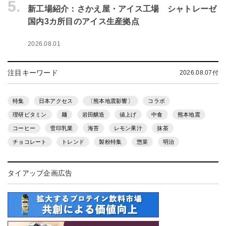
5.
新工場紹介：さかえ屋・アイス工場 シャトレーゼ
国内3カ所目のアイス生産拠点
2026.08.01
注目キーワード
2026.08.07付
特集
日本アクセス
〔熊本地震影響〕
コラボ
理研ビタミン
麺
岩田醸造
値上げ
中食
熊本地震
コーヒー
雪印乳業
海苔
レモン果汁
抹茶
チョコレート
トレンド
製粉特集
惣菜
明治
タイアップ企画広告