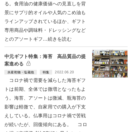
る。食用油の健康価値への見直しを背
景にサプリ的オイルや人気のこめ油も
ラインアップされているほか、ギフト
専用商品や調味料・ドレッシングなど
とのアソートギフ…続きを読む
中元ギフト特集：海苔 高品質品の提
案進める
2022.06.20
水産乾物・塩蔵他
特集
コロナ禍で需要を減らした海苔ギフ
トは前期、全体では微増となったもよ
う。海苔、アソートは微減、瓶海苔の
影響は軽微で、自家用での購入が下支
えしている。仏事用はコロナ禍で苦戦
が続いたが、回復傾向にある。 コロ