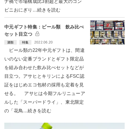
ナ禍で市場構成比3割超と最大のコン
ビニおにぎり…続きを読む
中元ギフト特集：ビール類 飲み比べ
セット目立つ
2022.06.20
酒類
特集
ビール類の22年中元ギフトは、間違
いのない定番ブランドとギフト限定品
を組み合わせた飲み比べセットなどが
目立つ。アサヒとキリンによるFSC認
証をはじめエコ包材の採用も定着を見
せる。 アサヒは今期フルリニューア
ルした「スーパードライ」、東北限定
の「花鳥…続きを読む