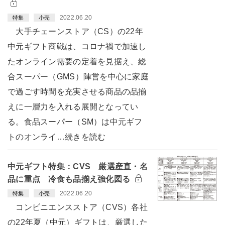
2022.06.20
特集
小売
大手チェーンストア（CS）の22年
中元ギフト商戦は、コロナ禍で加速し
たオンライン需要の定着を見据え、総
合スーパー（GMS）陣営を中心に家庭
で過ごす時間を充実させる商品の品揃
えに一層力を入れる展開となってい
る。食品スーパー（SM）は中元ギフ
トのオンライ…続きを読む
中元ギフト特集：CVS 厳選産直・名
品に重点 冷食も品揃え強化図る
2022.06.20
特集
小売
コンビニエンスストア（CVS）各社
の22年夏（中元）ギフトは、厳選した