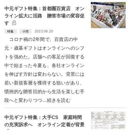
中元ギフト特集：首都圏百貨店 オン
ライン拡大に活路 贈答市場の変容促
す
2022.06.20
特集
小売
コロナ禍の2年間で、百貨店の中
元・歳暮ギフトはオンラインへのシフ
トを強めた。店舗への客足が回復する
中で始まった今夏も、各社オンライン
を伸ばす方針は変わらない。背景には
若い新規客層を獲得する狙いがあり、
慣例的な贈答目的から生活を楽しむ手
段へと変わりつつ…続きを読む
中元ギフト特集：大手CS 家庭時間
の充実訴求へ オンライン定着が背景