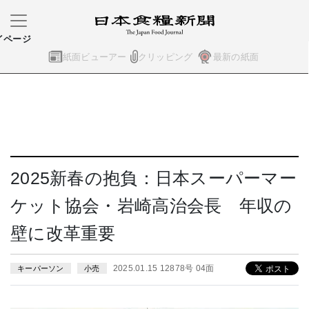
イページ
紙面ビューアー
クリッピング
最新の紙面
2025新春の抱負：日本スーパーマー
ケット協会・岩崎高治会長 年収の
壁に改革重要
2025.01.15 12878号 04面
キーパーソン
小売