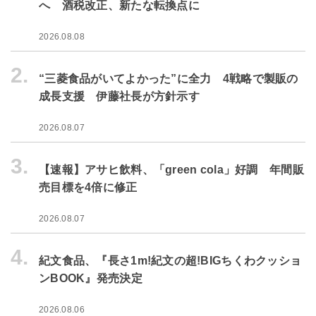
へ 酒税改正、新たな転換点に
2026.08.08
2.
“三菱食品がいてよかった”に全力 4戦略で製販の
成長支援 伊藤社長が方針示す
2026.08.07
3.
【速報】アサヒ飲料、「green cola」好調 年間販
売目標を4倍に修正
2026.08.07
4.
紀文食品、『長さ1m!紀文の超!BIGちくわクッショ
ンBOOK』発売決定
2026.08.06