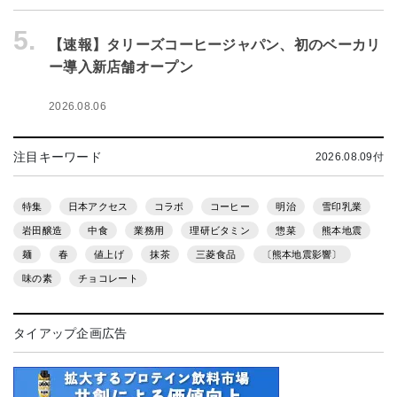
5.
【速報】タリーズコーヒージャパン、初のベーカリ
ー導入新店舗オープン
2026.08.06
注目キーワード
2026.08.09付
特集
日本アクセス
コラボ
コーヒー
明治
雪印乳業
岩田醸造
中食
業務用
理研ビタミン
惣菜
熊本地震
麺
春
値上げ
抹茶
三菱食品
〔熊本地震影響〕
味の素
チョコレート
タイアップ企画広告