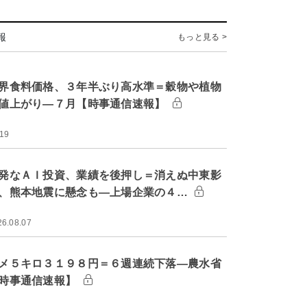
報
もっと見る >
界食料価格、３年半ぶり高水準＝穀物や植物
値上がり―７月【時事通信速報】
:19
発なＡＩ投資、業績を後押し＝消えぬ中東影
、熊本地震に懸念も―上場企業の４…
26.08.07
メ５キロ３１９８円＝６週連続下落―農水省
時事通信速報】