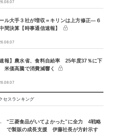
26.08.07
ール大手３社が増収＝キリンは上方修正―６
中間決算【時事通信速報】
26.08.07
速報】農水省、食料自給率 25年度37％に下
 米価高騰で消費減響く
26.08.07
クセスランキング
.
“三菱食品がいてよかった”に全力 4戦略
で製販の成長支援 伊藤社長が方針示す