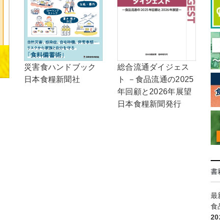
総合流通ダイジェス
災害食ハンドブック
ト －食品流通の2025
日本食糧新聞社
年回顧と2026年展望
日本食糧新聞発行
書
最
食
2