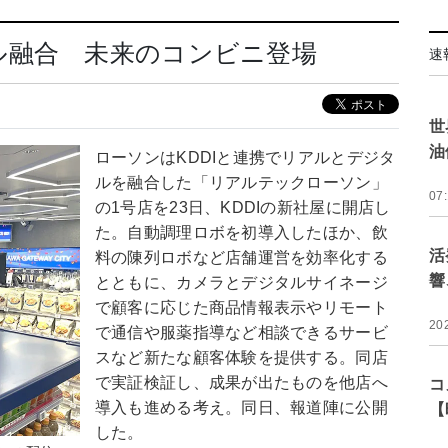
ル融合 未来のコンビニ登場
速
世
油
ローソンはKDDIと連携でリアルとデジタ
ルを融合した「リアルテックローソン」
07
の1号店を23日、KDDIの新社屋に開店し
た。自動調理ロボを初導入したほか、飲
活
料の陳列ロボなど店舗運営を効率化する
響
とともに、カメラとデジタルサイネージ
で顧客に応じた商品情報表示やリモート
20
で通信や服薬指導など相談できるサービ
スなど新たな顧客体験を提供する。同店
で実証検証し、成果が出たものを他店へ
コ
導入も進める考え。同日、報道陣に公開
【
した。