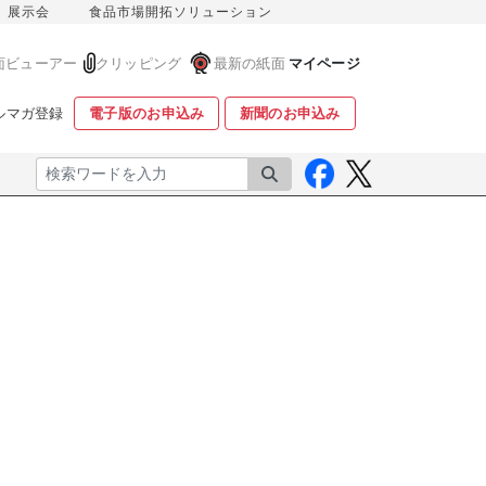
展示会
食品市場開拓ソリューション
面ビューアー
クリッピング
最新の紙面
マイページ
ルマガ登録
電子版のお申込み
新聞のお申込み
検索