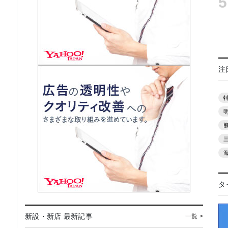
5
注
タ
新設・新店 最新記事
一覧 >