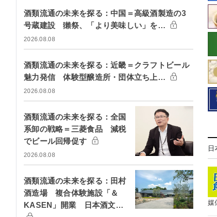
酒類流通の未来を探る：中国＝高級酒製造の3
号蔵建設 獺祭、「より美味しい」を…
2026.08.08
酒類流通の未来を探る：近畿＝クラフトビール
魅力発信 体験型醸造所・団体立ち上…
2026.08.08
酒類流通の未来を探る：全国
系卸の戦略＝三菱食品 減税
でビール回帰促す
日
2026.08.08
酒類流通の未来を探る：田村
酒造場 複合体験施設「＆
媒
KASEN」開業 日本酒文…