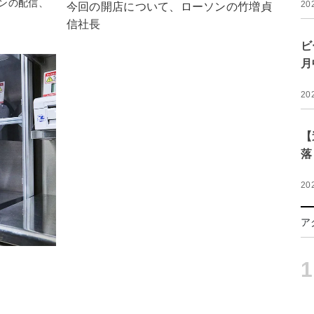
ンの配信、
20
今回の開店について、ローソンの竹増貞
信社長
ビ
月
20
【
落
20
ア
1