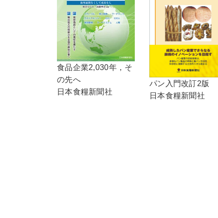
食品企業2,030年，そ
の先へ
パン入門改訂2版
日本食糧新聞社
日本食糧新聞社