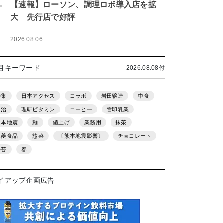
.
【速報】ローソン、調理ロボ導入店を拡
大 先行店で好評
2026.08.06
目キーワード
2026.08.08付
特集
日本アクセス
コラボ
岩田醸造
中食
明治
理研ビタミン
コーヒー
雪印乳業
熊本地震
麺
値上げ
業務用
抹茶
三菱食品
惣菜
〔熊本地震影響〕
チョコレート
海苔
春
イアップ企画広告