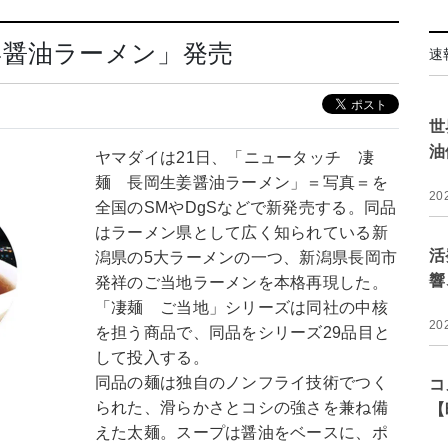
姜醤油ラーメン」発売
速
世
油
ヤマダイは21日、「ニュータッチ 凄
麺 長岡生姜醤油ラーメン」＝写真＝を
20
全国のSMやDgSなどで新発売する。同品
はラーメン県として広く知られている新
活
潟県の5大ラーメンの一つ、新潟県長岡市
響
発祥のご当地ラーメンを本格再現した。
「凄麺 ご当地」シリーズは同社の中核
20
を担う商品で、同品をシリーズ29品目と
して投入する。
同品の麺は独自のノンフライ技術でつく
コ
られた、滑らかさとコシの強さを兼ね備
【
えた太麺。スープは醤油をベースに、ポ