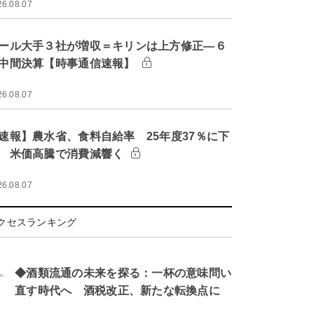
26.08.07
ール大手３社が増収＝キリンは上方修正―６
中間決算【時事通信速報】
26.08.07
速報】農水省、食料自給率 25年度37％に下
 米価高騰で消費減響く
26.08.07
クセスランキング
.
◆酒類流通の未来を探る：一杯の意味問い
直す時代へ 酒税改正、新たな転換点に