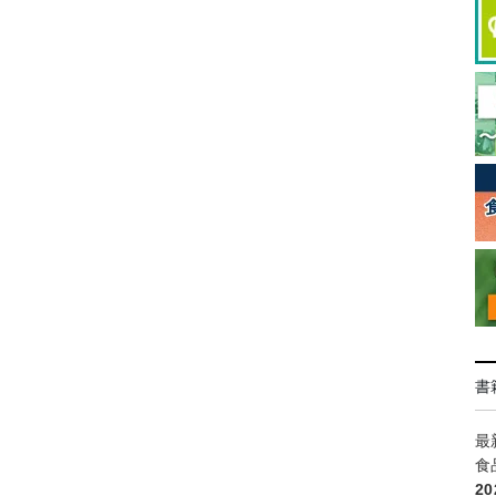
書
最
食
2