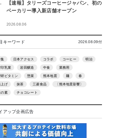
.
【速報】タリーズコーヒージャパン、初の
ベーカリー導入新店舗オープン
2026.08.06
目キーワード
2026.08.09付
特集
日本アクセス
コラボ
コーヒー
明治
雪印乳業
岩田醸造
中食
業務用
理研ビタミン
惣菜
熊本地震
麺
春
値上げ
抹茶
三菱食品
〔熊本地震影響〕
味の素
チョコレート
イアップ企画広告