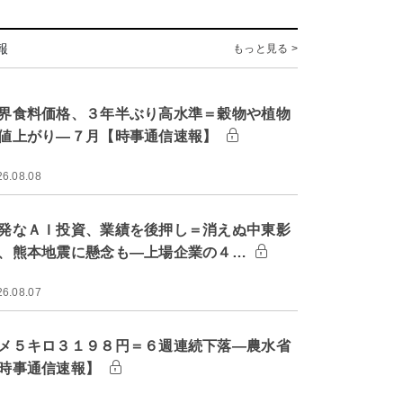
報
もっと見る >
界食料価格、３年半ぶり高水準＝穀物や植物
値上がり―７月【時事通信速報】
26.08.08
発なＡＩ投資、業績を後押し＝消えぬ中東影
、熊本地震に懸念も―上場企業の４…
26.08.07
メ５キロ３１９８円＝６週連続下落―農水省
時事通信速報】