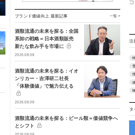
5
ブランド価値向上 最新記事
一覧 >
酒類流通の未来を探る：全国
系卸の戦略＝日本酒類販売
注
新たな飲み手を市場に
2026.08.08
酒類流通の未来を探る：イオ
ンリカー・吉澤研二社長
「体験価値」で魅力伝える
2026.08.08
タ
酒類流通の未来を探る：ビール類＝価値競争へ
とシフト
2026.08.08