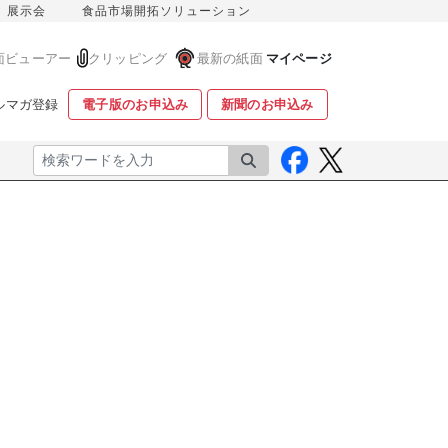
展示会
食品市場開拓ソリューション
面ビューアー
クリッピング
最新の紙面
マイページ
ルマガ登録
電子版のお申込み
新聞のお申込み
検索