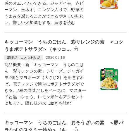
感のオムレツができる。ジャガイモ、赤ピ
ーマン、玉ネギ、ニンジン入りで、野菜の
うまみを感じることができるやさしい味わ
い。難しい火加減をする…続きを読む
キッコーマン うちのごはん 彩りレンジの素 ＜コク
うまポテトサラダ＞（キッコ…
2026.02.16
調理品・コメまわり品
商品概要：新「キッコーマン うちのごは
ん 彩りレンジの素」シリーズ。ジャガイ
モ2個とマヨネーズ（大さじ2）を用意すれ
ば、電子レンジで簡単にポテトサラダがで
きる。7種の野菜だしをベースに、マスター
ドと黒コショウ、レモン果汁をアクセント
に加えた。隠し味のス…続きを読む
キッコーマン うちのごはん おそうざいの素 ＜豚バ
ラなすのスタミナ炒め＞（キ…