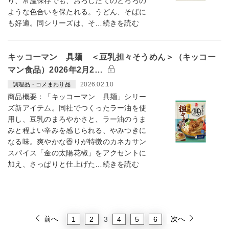
り、常温保存でも、おろしたてのとろろの
ような色合いを保たれる。うどん、そばに
も好適。同シリーズは、そ…続きを読む
キッコーマン 具麺 ＜豆乳担々そうめん＞（キッコー
マン食品）2026年2月2…
2026.02.10
調理品・コメまわり品
商品概要：「キッコーマン 具麺」シリー
ズ新アイテム。同社でつくったラー油を使
用し、豆乳のまろやかさと、ラー油のうま
みと程よい辛みを感じられる、やみつきに
なる味。爽やかな香りが特徴のカネカサン
スパイス「金の太陽花椒」をアクセントに
加え、さっぱりと仕上げた…続きを読む
前へ
次へ
1
2
4
5
6
3