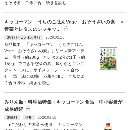
をそそる、ご飯に合…続きを読む
キッコーマン うちのごはんVege おそうざいの素 ＜
青菜とレタスのシャキッ…
2026.02.16
調理品・コメまわり品
商品概要：「キッコーマン うちのごはん
Vege おそうざいの素」シリーズ新アイテ
ム。青菜（約200g）とレタス2分の1玉（約
150g）でできる惣菜の素。鶏がらとニンニ
クをベースに、オイスターソースを合わ
せ、隠し味にXO醤、花椒を加え、ご飯によ
く合う味わ…続きを読む
みりん類・料理酒特集：キッコーマン食品 中小容量が
成長継続
2026.02.16
調味料
特集
●こだわりの国産米使用 キッコーマン