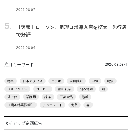
2026.08.07
5.
【速報】ローソン、調理ロボ導入店を拡大 先行店
で好評
2026.08.06
注目キーワード
2026.08.08付
特集
日本アクセス
コラボ
岩田醸造
中食
明治
理研ビタミン
コーヒー
雪印乳業
熊本地震
麺
値上げ
業務用
抹茶
三菱食品
惣菜
〔熊本地震影響〕
チョコレート
海苔
春
タイアップ企画広告