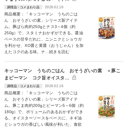
2026.02.16
調理品・コメまわり品
商品概要：「キッコーマン うちのごは
ん おそうざいの素」シリーズ新アイテ
ム。豚ばら肉約250gとナス3～4個（約
250g）で、スタミナおかずができる。醤油
ベースの甘辛だれに、ニンニクとショウガ
を利かせ、XO醤と黄醤（おうじゃん）を加
えたコクのある味。ナ…続きを読む
キッコーマン うちのごはん おそうざいの素 ＜豚こ
まピーマン コク旨オイスタ…
2026.02.16
調理品・コメまわり品
商品概要：「キッコーマン うちのごは
ん おそうざいの素」シリーズ新アイテ
ム。豚こま肉約200gとピーマン5～6個（約
180g）で、ボリュームのあるおかずができ
る。オイスターソースをベースに、ネギ油
とショウガの香ばしい風味が利いた、食欲