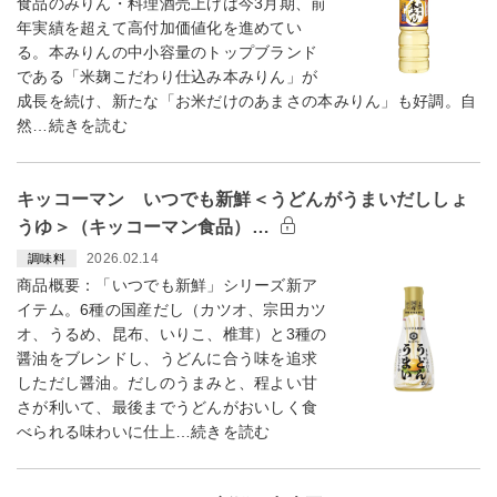
食品のみりん・料理酒売上げは今3月期、前
年実績を超えて高付加価値化を進めてい
る。本みりんの中小容量のトップブランド
である「米麹こだわり仕込み本みりん」が
成長を続け、新たな「お米だけのあまさの本みりん」も好調。自
然…続きを読む
キッコーマン いつでも新鮮＜うどんがうまいだししょ
うゆ＞（キッコーマン食品）…
2026.02.14
調味料
商品概要：「いつでも新鮮」シリーズ新ア
イテム。6種の国産だし（カツオ、宗田カツ
オ、うるめ、昆布、いりこ、椎茸）と3種の
醤油をブレンドし、うどんに合う味を追求
しただし醤油。だしのうまみと、程よい甘
さが利いて、最後までうどんがおいしく食
べられる味わいに仕上…続きを読む