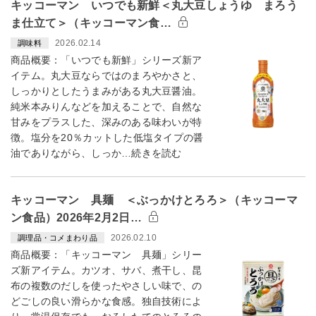
キッコーマン いつでも新鮮＜丸大豆しょうゆ まろう
ま仕立て＞（キッコーマン食…
2026.02.14
調味料
商品概要：「いつでも新鮮」シリーズ新ア
イテム。丸大豆ならではのまろやかさと、
しっかりとしたうまみがある丸大豆醤油。
純米本みりんなどを加えることで、自然な
甘みをプラスした、深みのある味わいが特
徴。塩分を20％カットした低塩タイプの醤
油でありながら、しっか…続きを読む
キッコーマン 具麺 ＜ぶっかけとろろ＞（キッコーマ
ン食品）2026年2月2日…
2026.02.10
調理品・コメまわり品
商品概要：「キッコーマン 具麺」シリー
ズ新アイテム。カツオ、サバ、煮干し、昆
布の複数のだしを使ったやさしい味で、の
どごしの良い滑らかな食感。独自技術によ